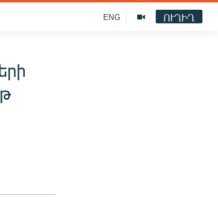
ՈՒՂԻՂ
ENG
երի
իթ