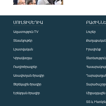
ՄՈՒԼՏԻՄԵԴԻԱ
ԲԱԺԻՆՆԵ
Ազատություն TV
Լուրեր
Տեսանյութեր
Քաղաքակա
Լրատվական
Իրավունք
Կիրակնօրյա
Տնտեսությու
Ռադիոծրագրեր
Հասարակութ
Առավոտյան ծրագիր
Ղարաբաղյան
Ցերեկային ծրագիր
Տարածաշրջ
Հայերեն
Երեկոյան ծրագիր
Միջազգային
English
ՏՏ և Ինտեր
Русский