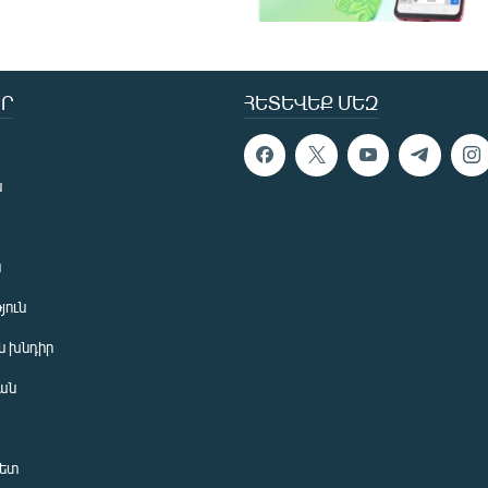
Ր
ՀԵՏԵՎԵՔ ՄԵԶ
ն
ն
յուն
 խնդիր
ան
նետ