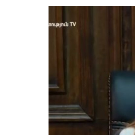
ՄԻՋԱԶԳԱՅԻՆ
ՄՇԱԿՈՒՅԹ
ՍՊՈՐՏ
ՄԵԿՆԱԲԱՆՈՒԹՅՈՒՆ
ՏՏ ԵՒ ԻՆՏԵՐՆԵՏ
ԿՈՐՈՆԱՎԻՐՈՒՍ
ԱՐԽԻՎ
ՏԵՍԱՆՅՈՒԹԵՐ
ԲԱՆԱՎԵՃ
ՁԳՏԵԼՈՎ ԼԱՎԱԳՈՒՅՆԻՆ
ՓՈԴՔԱՍԹ