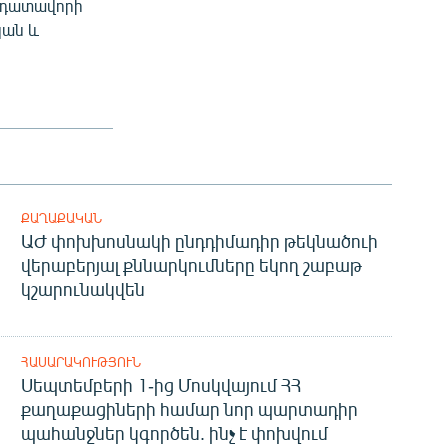
, դատավորի
կան և
ՔԱՂԱՔԱԿԱՆ
ԱԺ փոխխոսնակի ընդդիմադիր թեկնածուի
վերաբերյալ քննարկումները եկող շաբաթ
կշարունակվեն
ՀԱՍԱՐԱԿՈՒԹՅՈՒՆ
Սեպտեմբերի 1-ից Մոսկվայում ՀՀ
քաղաքացիների համար նոր պարտադիր
պահանջներ կգործեն. ինչ է փոխվում