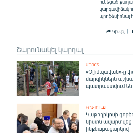
ունեցած քաղա
կարգավիճակու
պրոֆեսիոնալ 
Կիսվել
Շարունակել կարդալ
ՍՊՈՐՏ
«Օլիմպավան»-ը փ
մարզիկներն աշխա
պատրաստվում են 
ԻՐԱՎՈՒՆՔ
Կաթողիկոսի գոր
նիստն ավարտվեց
ինքնաբացարկով