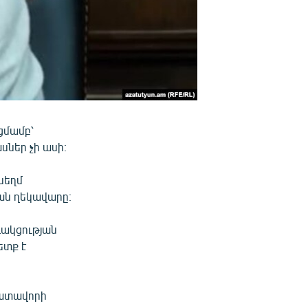
ցմամբ՝
սներ չի ասի։
 սեղմ
յան ղեկավարը։
դակցության
ետք է
դատավորի