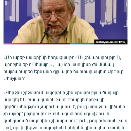
ՄԻՋԱԶԳԱՅԻՆ
ՄՇԱԿՈՒՅԹ
ՍՊՈՐՏ
ՄԵԿՆԱԲԱՆՈՒԹՅՈՒՆ
ՏՏ ԵՒ ԻՆՏԵՐՆԵՏ
«Մի արեք ապօրինի հողազավթում և շինարարություն,
ԿՈՐՈՆԱՎԻՐՈՒՍ
պրոբլեմ եք ունենալու», - այսօր ասուլիսի ժամանակ
ԱՐԽԻՎ
հայտարարեց Երևանի գլխավոր ճարտարապետ Արթուր
Մեսչյանը։
ՏԵՍԱՆՅՈՒԹԵՐ
ԲԱՆԱՎԵՃ
«Վերջին շրջանում ապօրինի շինարարության ծավալը
նվազել է և բավականին շատ։ Իհարկե որոշակի
ՁԳՏԵԼՈՎ ԼԱՎԱԳՈՒՅՆԻՆ
գործունեություն շարունակվում է, բայց առաջվա վիճակը
ՓՈԴՔԱՍԹ
չի այսօր՝ բոլորովին։ Ցանկացած հողազավթում և
ցանկացած ապօրինի շինարարություն, թող իմանան շատ
Հայերեն
լավ, որ, ի վերջո, անպայման կընկնեն դիտակետի տակ և