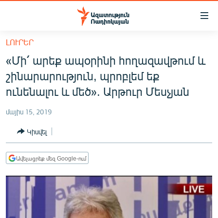
Մատչելիության
հղումներ
Անցնել
ԼՈՒՐԵՐ
հիմնական
ԱԶԱՏՈՒԹՅՈՒՆ TV
«Մի՛ արեք ապօրինի հողազավթում և
բովանդակությանը
ՀԱՅԱՍՏԱՆ
Անցնել
շինարարություն, պրոբլեմ եք
հիմնական
ՔԱՂԱՔԱԿԱՆ
ունենալու և մեծ». Արթուր Մեսչյան
մենյուին
ԸՆՏՐՈՒԹՅՈՒՆՆԵՐ 2026
Որոնում
մայիս 15, 2019
ԻՐԱՎՈՒՆՔ
Կիսվել
ՀԱՍԱՐԱԿՈՒԹՅՈՒՆ
ՏՆՏԵՍՈՒԹՅՈՒՆ
Ավելացրեք մեզ Google-ում
ՂԱՐԱԲԱՂ
ՊԱՏԵՐԱԶՄԻ 6 ՇԱԲԱԹՆԵՐԸ
ՏԱՐԱԾԱՇՐՋԱՆ