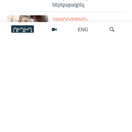
ներկայացրել
ՀԱՍԱՐԱԿՈՒԹՅՈՒՆ
Բանկային
ՈՒՂԻՂ
ENG
զեղծարարությունների՞, թե՞
միայն դրանցից բողոքների
թիվն է նվազել
Որոնում
ՀԱՅԱՍՏԱՆ
Սոցիալականից՝
բարեկեցության.
իշխանությունը փոխո՞ւմ է
հանձնաժողովի և
նախարարության
անվանումը
ՀԱՅԱՍՏԱՆ
Կառավարությունը