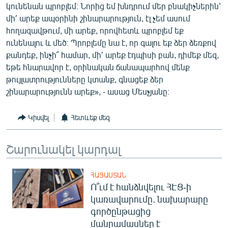
կունենան պրոբլեմ։ Նորից եմ խնդրում մեր բնակիչներին՝
English
մի՛ արեք ապօրինի շինարարություն, էլ չեմ ասում
Русский
հողազավթում, մի արեք, որովհետև պրոբլեմ եք
ունենալու և մեծ։ Պրոբլեմը նա է, որ գալու եք ձեր ձեռքով
քանդեք, ինչի՞ համար, մի՛ արեք էդպիսի բան, դիմեք մեզ,
ՀԵՏԵՎԵՔ ՄԵԶ
եթե հնարավոր է, օրինական ճանապարհով մենք
թույլատրությունները կտանք, գնացեք ձեր
շինարարությունն արեք», - ասաց Մեսչյանը։
Կիսվել
Հետևեք մեզ
«Ազատության» բոլոր կայքերը
Շարունակել կարդալ
ՀԱՅԱՍՏԱՆ
Ո՞ւմ է հանձնվելու ՀԷՑ-ի
կառավարումը. նախարարը
գործընթացից
մանրամասներ է