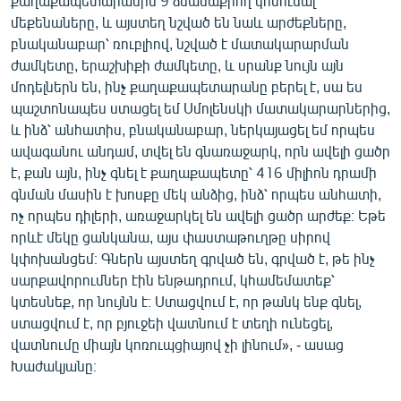
քաղաքապետարանին 9 ձնամաքրող կոմունալ
English
մեքենաները, և այստեղ նշված են նաև արժեքները,
բնականաբար՝ ռուբլիով, նշված է մատակարարման
Русский
ժամկետը, երաշխիքի ժամկետը, և սրանք նույն այն
մոդելներն են, ինչ քաղաքապետարանը բերել է, սա ես
ՀԵՏԵՎԵՔ ՄԵԶ
պաշտոնապես ստացել եմ Սմոլենսկի մատակարարներից,
և ինձ՝ անհատիս, բնականաբար, ներկայացել եմ որպես
ավագանու անդամ, տվել են գնառաջարկ, որն ավելի ցածր
է, քան այն, ինչ գնել է քաղաքապետը՝ 416 միլիոն դրամի
գնման մասին է խոսքը մեկ անձից, ինձ՝ որպես անհատի,
ոչ որպես դիլերի, առաջարկել են ավելի ցածր արժեք։ Եթե
«Ազատության» բոլոր կայքերը
որևէ մեկը ցանկանա, այս փաստաթուղթը սիրով
կփոխանցեմ։ Գներն այստեղ գրված են, գրված է, թե ինչ
սարքավորումներ էին ենթադրում, կհամեմատեք՝
կտեսնեք, որ նույնն է։ Ստացվում է, որ թանկ ենք գնել,
ստացվում է, որ բյուջեի վատնում է տեղի ունեցել,
վատնումը միայն կոռուպցիայով չի լինում», - ասաց
Խաժակյանը։