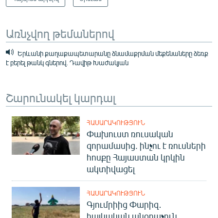
Առնչվող թեմաներով
Երևանի քաղաքապետարանը ձնամաքրման մեքենաները ձեռք
է բերել թանկ գներով. Դավիթ Խաժակյան
Շարունակել կարդալ
ՀԱՍԱՐԱԿՈՒԹՅՈՒՆ
Փախուստ ռուսական
զորամասից. ինչու է ռուսների
հոսքը Հայաստան կրկին
ակտիվացել
ՀԱՍԱՐԱԿՈՒԹՅՈՒՆ
Գյումրիից Փարիզ․
հայկական անօդաչուն