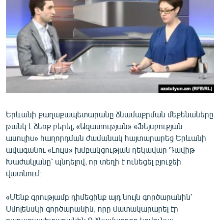
ՄԻՋԱԶԳԱՅԻՆ
ՄՇԱԿՈՒՅԹ
ՍՊՈՐՏ
ՄԵԿՆԱԲԱՆՈՒԹՅՈՒՆ
ՏՏ ԵՒ ԻՆՏԵՐՆԵՏ
ԿՈՐՈՆԱՎԻՐՈՒՍ
Երևանի քաղաքապետարանը ձնամաքրման մեքենաները
ԱՐԽԻՎ
թանկ է ձեռք բերել, «Ազատության» «Ֆեյսբուքյան
ՏԵՍԱՆՅՈՒԹԵՐ
ասուլիս» հաղորդման ժամանակ հայտարարեց Երևանի
ավագանու «Լույս» խմբակցության ղեկավար Դավիթ
ԲԱՆԱՎԵՃ
Խաժակյանը՝ պնդելով, որ տեղի է ունեցել բյուջեի
ՁԳՏԵԼՈՎ ԼԱՎԱԳՈՒՅՆԻՆ
վատնում։
ՓՈԴՔԱՍԹ
«Մենք գրությամբ դիմեցինք այդ նույն գործարանին՝
Սմոլենսկի գործարանին, որը մատակարարել էր
Հայերեն