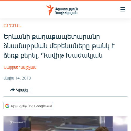
Մատչելիության
հղումներ
Անցնել
ԵՐԵՒԱՆ
հիմնական
ԱԶԱՏՈՒԹՅՈՒՆ TV
Երևանի քաղաքապետարանը
բովանդակությանը
ՀԱՅԱՍՏԱՆ
Անցնել
ձնամաքրման մեքենաները թանկ է
հիմնական
ՔԱՂԱՔԱԿԱՆ
ձեռք բերել. Դավիթ Խաժակյան
մենյուին
ԸՆՏՐՈՒԹՅՈՒՆՆԵՐ 2026
Որոնում
Նարինե Ղալեչյան
ԻՐԱՎՈՒՆՔ
մայիս 14, 2019
ՀԱՍԱՐԱԿՈՒԹՅՈՒՆ
Կիսվել
ՏՆՏԵՍՈՒԹՅՈՒՆ
ՂԱՐԱԲԱՂ
Ավելացրեք մեզ Google-ում
ՊԱՏԵՐԱԶՄԻ 6 ՇԱԲԱԹՆԵՐԸ
ՏԱՐԱԾԱՇՐՋԱՆ