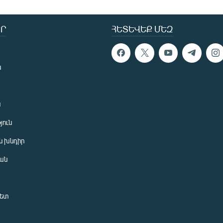
Ր
ՀԵՏԵՎԵՔ ՄԵԶ
ն
ն
յուն
 խնդիր
ան
նետ