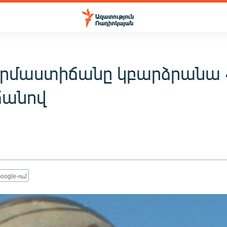
երմաստիճանը կբարձրանա 
ճանով
oogle-ում