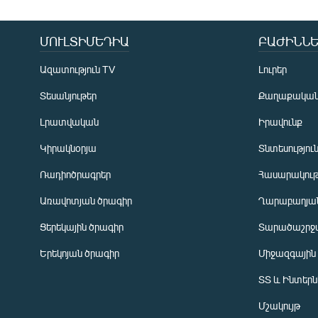
ՄՈՒԼՏԻՄԵԴԻԱ
ԲԱԺԻՆՆԵ
Ազատություն TV
Լուրեր
Տեսանյութեր
Քաղաքակա
Լրատվական
Իրավունք
Կիրակնօրյա
Տնտեսությու
Ռադիոծրագրեր
Հասարակութ
Առավոտյան ծրագիր
Ղարաբաղյան
Ցերեկային ծրագիր
Տարածաշրջ
Հայերեն
Երեկոյան ծրագիր
Միջազգային
English
ՏՏ և Ինտեր
Русский
Մշակույթ