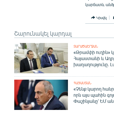
կարճատև անձր
Կիսվել
Շարունակել կարդալ
ՏԱՐԱԾԱՇՐՋԱՆ
«Թրամփի ուղին» կ
Հայաստանի և Ադր
խաղաղությունը. Լ
ՀԱՅԱՍՏԱՆ
«Չենք կարող հանր
որն այս պահին գոյո
Փաշինյանը՝ ԵՄ ա