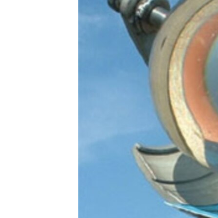
ՄԻՋԱԶԳԱՅԻՆ
ՄՇԱԿՈՒՅԹ
ՍՊՈՐՏ
ՄԵԿՆԱԲԱՆՈՒԹՅՈՒՆ
ՏՏ ԵՒ ԻՆՏԵՐՆԵՏ
ԿՈՐՈՆԱՎԻՐՈՒՍ
ԱՐԽԻՎ
ՏԵՍԱՆՅՈՒԹԵՐ
ԲԱՆԱՎԵՃ
ՁԳՏԵԼՈՎ ԼԱՎԱԳՈՒՅՆԻՆ
ՓՈԴՔԱՍԹ