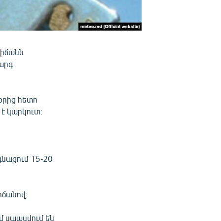
տիճանն
արգ
օրից հետո
է կարկուտ։
գնացում 15-20
իճանով։
մ սպասվում են