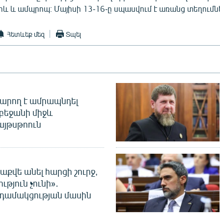
և և ամպրոպ։ Մայիսի 13-16-ը սպասվում է առանց տեղումն
Հետևեք մեզ
Տպել
արող է ամրապնդել
բեջանի միջև
այթսթոուն
աքվե անել հարցի շուրջ,
ւթյուն չունի»․
նդամակցության մասին