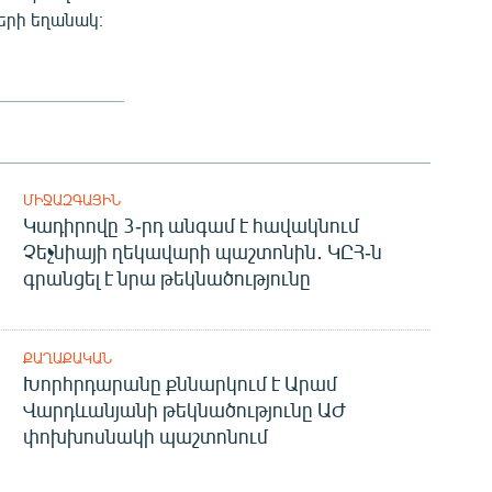
երի եղանակ։
ՄԻՋԱԶԳԱՅԻՆ
Կադիրովը 3-րդ անգամ է հավակնում
Չեչնիայի ղեկավարի պաշտոնին․ ԿԸՀ-ն
գրանցել է նրա թեկնածությունը
ՔԱՂԱՔԱԿԱՆ
Խորհրդարանը քննարկում է Արամ
Վարդևանյանի թեկնածությունը ԱԺ
փոխխոսնակի պաշտոնում