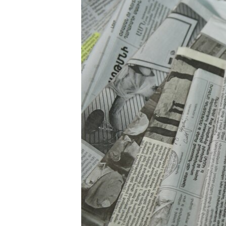
ՄԻՋԱԶԳԱՅԻՆ
ՄՇԱԿՈՒՅԹ
ՍՊՈՐՏ
ՄԵԿՆԱԲԱՆՈՒԹՅՈՒՆ
ՏՏ ԵՒ ԻՆՏԵՐՆԵՏ
ԿՈՐՈՆԱՎԻՐՈՒՍ
ԱՐԽԻՎ
ՏԵՍԱՆՅՈՒԹԵՐ
ԲԱՆԱՎԵՃ
ՁԳՏԵԼՈՎ ԼԱՎԱԳՈՒՅՆԻՆ
ՓՈԴՔԱՍԹ