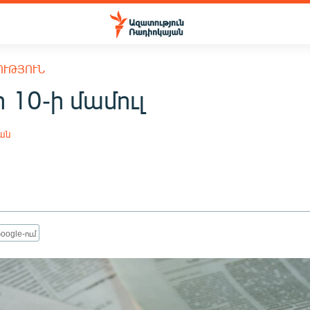
ՈՒԹՅՈՒՆ
 10-ի մամուլ
յան
oogle-ում