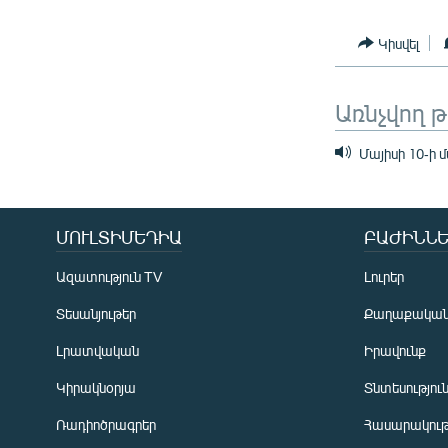
Կիսվել
Առնչվող 
Մայիսի 10-ի մ
ՄՈՒԼՏԻՄԵԴԻԱ
ԲԱԺԻՆՆԵ
Ազատություն TV
Լուրեր
Տեսանյութեր
Քաղաքակա
Լրատվական
Իրավունք
Կիրակնօրյա
Տնտեսությու
Ռադիոծրագրեր
Հասարակութ