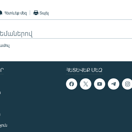
Հետևեք մեզ
Տպել
թեմաներով
ամուլ
Ր
ՀԵՏԵՎԵՔ ՄԵԶ
ն
ն
յուն