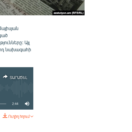
մայիսյան
ցած
ունները: Այլ
որդ նախագահի
ՏԱՐԱԾԵԼ
2:44
Ուղիղ հղում
ՏԱՐԱԾԵԼ