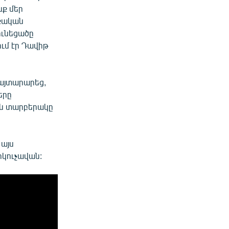
նք մեր
աքական
ունեցածը
ում էր Դավիթ
այտարարեց,
երը
ան տարբերակը
 այս
կուչավան: