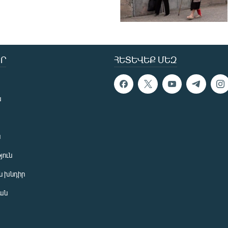
Ր
ՀԵՏԵՎԵՔ ՄԵԶ
ն
ն
յուն
 խնդիր
ան