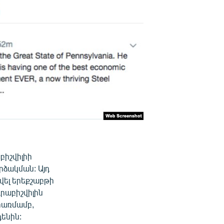
բիշվիլիի
րձակման: Այդ
վել երեքշաբթի
րաբիշվիլին
գրառմամբ,
ենին: