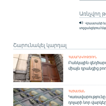
Առնչվող 
Վրաստանի նա
սոցցանցերում են
Շարունակել կարդալ
ՀԱՍԱՐԱԿՈՒԹՅՈՒՆ
Բանկային զեղծարա
միայն դրանցից բող
ՀԱՅԱՍՏԱՆ
Կառավարությունը 
դոլարի նոր վարկեր