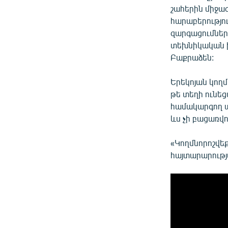
շահերին միջազ
հարաբերությու
զարգացումներ
տեխնիկական խն
Բաքրաձեն:
Երեկոյան կող
թե տեղի ունե
համակարգող ա
ևս չի բացառվո
«Կողմնորոշվեք
հայտարարությ