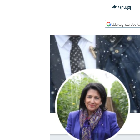
ՄԻՋԱԶԳԱՅԻՆ
Կիսվել
ՄՇԱԿՈՒՅԹ
ՍՊՈՐՏ
Ավելացրեք մեզ G
ՄԵԿՆԱԲԱՆՈՒԹՅՈՒՆ
ՏՏ ԵՒ ԻՆՏԵՐՆԵՏ
ԿՈՐՈՆԱՎԻՐՈՒՍ
ԱՐԽԻՎ
ՏԵՍԱՆՅՈՒԹԵՐ
ԲԱՆԱՎԵՃ
ՁԳՏԵԼՈՎ ԼԱՎԱԳՈՒՅՆԻՆ
ՓՈԴՔԱՍԹ