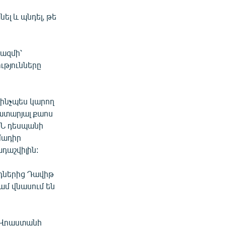
լ և պնդել, թե
ազմի՝
թյունները
ինչպես կարող
կատարյալ քաոս
ՄՆ դեսպանի
մադիր
դաշվիլին:
րդներից Դավիթ
ամ վնասում են
ն Վրաստանի