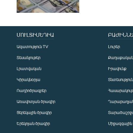
ՄՈՒԼՏԻՄԵԴԻԱ
ԲԱԺԻՆՆԵ
Ազատություն TV
Լուրեր
Տեսանյութեր
Քաղաքակա
Լրատվական
Իրավունք
Կիրակնօրյա
Տնտեսությու
Ռադիոծրագրեր
Հասարակութ
Առավոտյան ծրագիր
Ղարաբաղյան
Ցերեկային ծրագիր
Տարածաշրջ
Հայերեն
Երեկոյան ծրագիր
Միջազգային
English