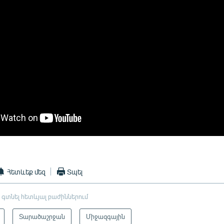
Հետևեք մեզ
Տպել
 գտնել հետևյալ բաժիններում
Տարածաշրջան
Միջազգային