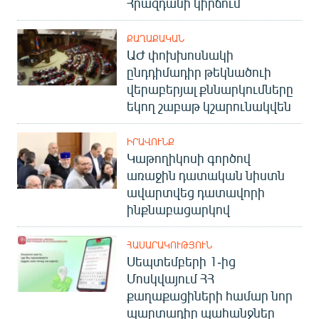
Հրազդանի կիրճում
ՔԱՂԱՔԱԿԱՆ
ԱԺ փոխխոսնակի
ընդդիմադիր թեկնածուի
վերաբերյալ քննարկումները
եկող շաբաթ կշարունակվեն
ԻՐԱՎՈՒՆՔ
Կաթողիկոսի գործով
առաջին դատական նիստն
ավարտվեց դատավորի
ինքնաբացարկով
ՀԱՍԱՐԱԿՈՒԹՅՈՒՆ
Սեպտեմբերի 1-ից
Մոսկվայում ՀՀ
քաղաքացիների համար նոր
պարտադիր պահանջներ