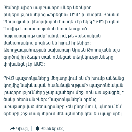
Հեմոդիալիզի սարքավորումներ ներկրող
ընկերություններից «Ֆրեզեն» ՍՊԸ-ի տնօրեն Հրանտ
Պիվազյանը փետրվարին հանդես էր եկել ՊՎԾ-ի պետ
Դավիթ Սանասարյանին հասցեագրած
հայտարարությամբ՝ պնդելով, թե «պետական
մակարդակով բիզնես են խլում իրենից»:
Առողջապահության նախարար Արսեն Թորոսյանն այս
գործով իր ձեռքի տակ ունեցած տեղեկությունները
փոխանցել էր ԱԱԾ:
ՊՎԾ պաշտոնյաները մեղադրվում են մի խումբ անձանց
կողմից նախնական համաձայնությամբ պաշտոնեական
լիազորությունները չարաշահելու մեջ, որն առաջացրել է
ծանր հետևանքներ: Պաշտոնյաներն իրենց
առաջադրված մեղադրանքը չեն ընդունում, պնդում են՝
օրենքի շրջանակներում մենաշնորհի դեմ են պայքարել։
Կիսվել
Հետևեք մեզ