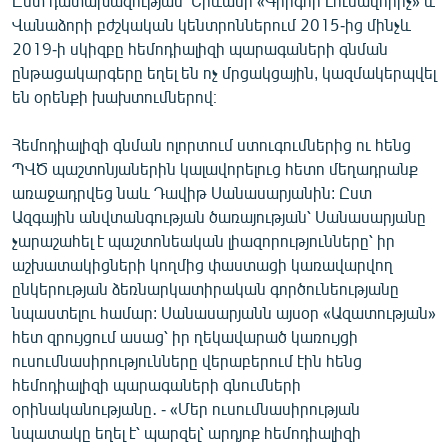
Ըստ դատախազության՝ Երևանի «Գրիգոր Լուսավորիչ» և
English
Վանաձորի բժշկական կենտրոններում 2015-ից մինչև
2019-ի սկիզբը հեմոդիալիզի պարագաների գնման
Русский
ընթացակարգերը եղել են ոչ մրցակցային, կազմակերպվել
են օրենքի խախտումներով։
ՀԵՏԵՎԵՔ ՄԵԶ
Հեմոդիալիզի գնման ոլորտում ստուգումներից ու հենց
ՊՎԾ պաշտոնյաներին կալավորելուց հետո մեղադրանք
առաջադրվեց նաև Դավիթ Սանասարյանին: Ըստ
Ազգային անվտանգության ծառայության՝ Սանասարյանը
չարաշահել է պաշտոնեական լիազորությունները՝ իր
«Ազատության» բոլոր կայքերը
աշխատակիցների կողմից փաստացի կառավարվող
ընկերության ձեռնարկատիրական գործունեությանը
նպաստելու համար: Սանասարյանն այսօր «Ազատության»
հետ զրույցում ասաց՝ իր ղեկավարած կառույցի
ուսումնասիրությունները վերաբերում էին հենց
հեմոդիալիզի պարագաների գնումների
օրինականությանը․ - «Մեր ուսումնասիրության
նպատակը եղել է՝ պարզել՝ արդյոք հեմոդիալիզի