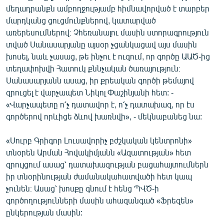
մեղադրանքն ամբողջությամբ հիմնավորված է տարբեր
մարդկանց ցուցմունքներով, կատարված
առերեսումներով։ Չհեռանալու մասին ստորագրություն
տված Սանասարյանը այսօր չցանկացավ այս մասին
խոսել, նաև չասաց, թե ինչու է ուզում, որ գործը ԱԱԾ-ից
տեղափոխվի Հատուկ քննչական ծառայություն։
Սանասարյանն ասաց, իր քրեական գործի թեմայով
զրուցել է վարչապետ Նիկոլ Փաշինյանի հետ: -
«Վարչապետը ո՛չ դատավոր է, ո՛չ դատախազ, որ էս
գործերով որևիցե ձևով խառնվի», - մեկնաբանեց նա:
«Սուրբ Գրիգոր Լուսավորիչ բժշկական կենտրոնի»
տնօրեն Արման Հովակիմյանն «Ազատության» հետ
զրույցում ասաց՝ դատախազության բացահայտումներն
իր տնօրինության ժամանակահատվածի հետ կապ
չունեն։ Ասաց՝ խոսքը գնում է հենց ՊՎԾ-ի
գործողությունների մասին ահազանգած «Ֆրեզեն»
ընկերության մասին: