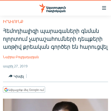
Մատչելիության
հղումներ
Անցնել
ԻՐԱՎՈՒՆՔ
հիմնական
ԱԶԱՏՈՒԹՅՈՒՆ TV
Հեմոդիալիզի պարագաների գնման
բովանդակությանը
ՀԱՅԱՍՏԱՆ
Անցնել
ոլորտում չարաշահումների դեպքերի
հիմնական
ՔԱՂԱՔԱԿԱՆ
առթիվ քրեական գործեր են հարուցվել
մենյուին
ԸՆՏՐՈՒԹՅՈՒՆՆԵՐ 2026
Որոնում
Նաիրա Բուլղադարյան
ԻՐԱՎՈՒՆՔ
ապրիլ 27, 2019
ՀԱՍԱՐԱԿՈՒԹՅՈՒՆ
Կիսվել
ՏՆՏԵՍՈՒԹՅՈՒՆ
ՂԱՐԱԲԱՂ
Ավելացրեք մեզ Google-ում
ՊԱՏԵՐԱԶՄԻ 6 ՇԱԲԱԹՆԵՐԸ
ՏԱՐԱԾԱՇՐՋԱՆ