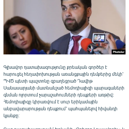
ՄԻՋԱԶԳԱՅԻՆ
ՄՇԱԿՈՒՅԹ
ՍՊՈՐՏ
ՄԵԿՆԱԲԱՆՈՒԹՅՈՒՆ
ՏՏ ԵՒ ԻՆՏԵՐՆԵՏ
ԿՈՐՈՆԱՎԻՐՈՒՍ
Գլխավոր դատախազությունը քրեական գործեր է
ԱՐԽԻՎ
հարուցել հեղափոխության առանցքային դեմքերից մեկի՝
ՏԵՍԱՆՅՈՒԹԵՐ
ՊՎԾ պետի պաշտոնը զբաղեցրած Դավիթ
Սանասարյանի մատնանշած հեմոդիալիզի պարագաների
ԲԱՆԱՎԵՃ
գնման ոլորտում չարաշահումների դեպքերի առթիվ:
ՁԳՏԵԼՈՎ ԼԱՎԱԳՈՒՅՆԻՆ
Հեմոդիալիզը կիրառվում է սուր երիկամային
անբավարարության դեպքում՝ պահպանելով հիվանդի
ՓՈԴՔԱՍԹ
կյանքը։
Հայերեն