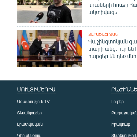
ռուսների հոսքը Հ
ակտիվացել
ՏԱՐԱԾԱՇՐՋԱՆ
Վաշինգտոնյան գա
տարի անց. ուր են 
հարցեր են դեռ մնո
ՄՈՒԼՏԻՄԵԴԻԱ
ԲԱԺԻՆՆԵ
Ազատություն TV
Լուրեր
Տեսանյութեր
Քաղաքակա
Լրատվական
Իրավունք
Կիրակնօրյա
Տնտեսությու