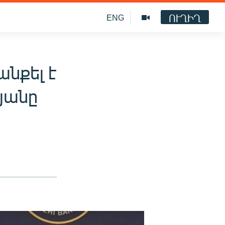
ՈՒՂԻՂ
ENG
նքել է
յանը