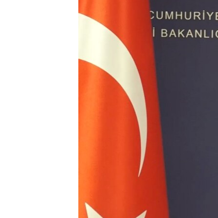
ՄԻՋԱԶԳԱՅԻՆ
ՄՇԱԿՈՒՅԹ
ՍՊՈՐՏ
ՄԵԿՆԱԲԱՆՈՒԹՅՈՒՆ
ՏՏ ԵՒ ԻՆՏԵՐՆԵՏ
ԿՈՐՈՆԱՎԻՐՈՒՍ
ԱՐԽԻՎ
ՏԵՍԱՆՅՈՒԹԵՐ
ԲԱՆԱՎԵՃ
ՁԳՏԵԼՈՎ ԼԱՎԱԳՈՒՅՆԻՆ
ՓՈԴՔԱՍԹ