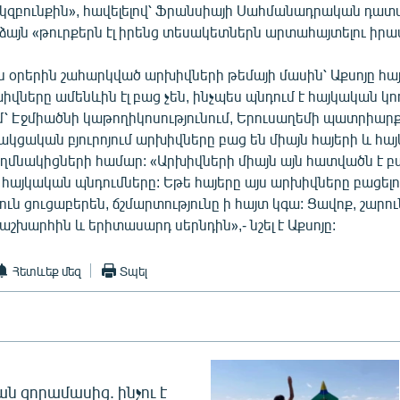
կզբունքին», հավելելով՝ Ֆրանսիայի Սահմանադրական դա
այն «թուրքերն էլ իրենց տեսակետներն արտահայտելու իրավ
ն օրերին շահարկված արխիվների թեմայի մասին՝ Աքսոյը հայ
վները ամենևին էլ բաց չեն, ինչպես պնդում է հայկական կող
ւմ՝ Էջմիածնի կաթողիկոսությունում, Երուսաղեմի պատրիար
կցական բյուրոյում արխիվները բաց են միայն հայերի և հա
ղմնակիցների համար: «Արխիվների միայն այն հատվածն է բա
 հայկական պնդումները: Եթե հայերը այս արխիվները բացելո
ւն ցուցաբերեն, ճշմարտությունը ի հայտ կգա: Ցավոք, շարու
 աշխարհին և երիտասարդ սերնդին»,- նշել է Աքսոյը:
Հետևեք մեզ
Տպել
 զորամասից. ինչու է