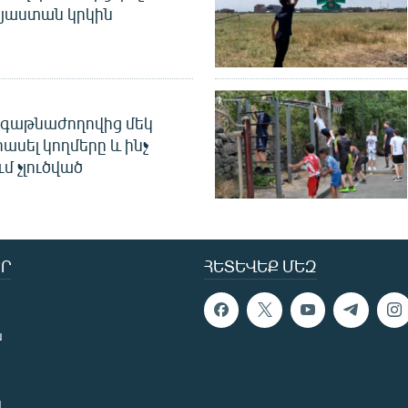
այաստան կրկին
գաթնաժողովից մեկ
հասել կողմերը և ինչ
ւմ չլուծված
Ր
ՀԵՏԵՎԵՔ ՄԵԶ
ն
ն