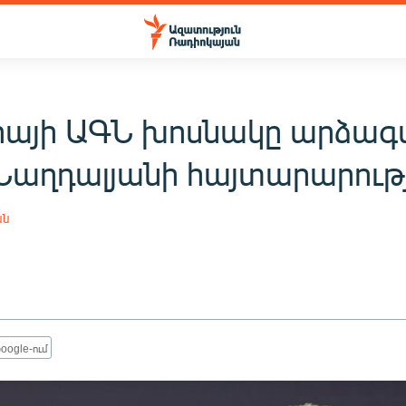
իայի ԱԳՆ խոսնակը արձագա
Նաղդալյանի հայտարարութ
ան
oogle-ում