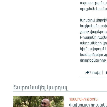
ազատության ս
որոշման համաձ
Խոսելով վերջի
հայկական արխի
շարք վայրերո
Բոստոնի դաշնա
պնդումների կո
հիմնավորում է
համարձակությո
մոլորեցնել ողջ
Կիսվել
Շարունակել կարդալ
ՀԱՍԱՐԱԿՈՒԹՅՈՒՆ
Փախուստ ռուսական