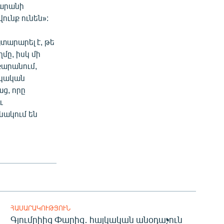
տարանի
ունք ունեն»:
տարարել է, թե
մը, իսկ մի
քարանում,
յկական
ց, որը
ւ
նակում են
ՀԱՍԱՐԱԿՈՒԹՅՈՒՆ
Գյումրիից Փարիզ․ հայկական անօդաչուն