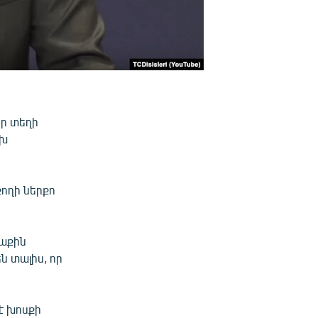
օր տեղի
ախ
ողի ներքո
տաքին
ն տալիս, որ
է խոսքի