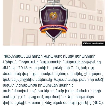
ՄԻՋԱԶԳԱՅԻՆ
ՄՇԱԿՈՒՅԹ
ՍՊՈՐՏ
ՄԵԿՆԱԲԱՆՈՒԹՅՈՒՆ
ՏՏ ԵՒ ԻՆՏԵՐՆԵՏ
ԿՈՐՈՆԱՎԻՐՈՒՍ
Պաշտոնեական դիրքը չարաշահելու մեջ մեղադրվող
ԱՐԽԻՎ
Միհրան Պողոսյանը Հայաստանի Հանրապետությունից
ՏԵՍԱՆՅՈՒԹԵՐ
մեկնել է 2018 թվականի հոկտեմբերի 7-ին, իսկ այդ
ժամանակ վարույթն իրականացնող մարմինը չէր կարող
ԲԱՆԱՎԵՃ
կանխել վերջինիս մեկնումը Հայաստանից, քանի որ անձի
ՁԳՏԵԼՈՎ ԼԱՎԱԳՈՒՅՆԻՆ
ազատ տեղաշարժի իրավունքը կարող է
սահմանափակվել նրա նկատմամբ խափանման միջոցի
ՓՈԴՔԱՍԹ
առկայության դեպքում, այս մասին «Ազատությանը»
փոխանցեցին Հատուկ քննչական ծառայությունից (ՀՔԾ):
Հայերեն