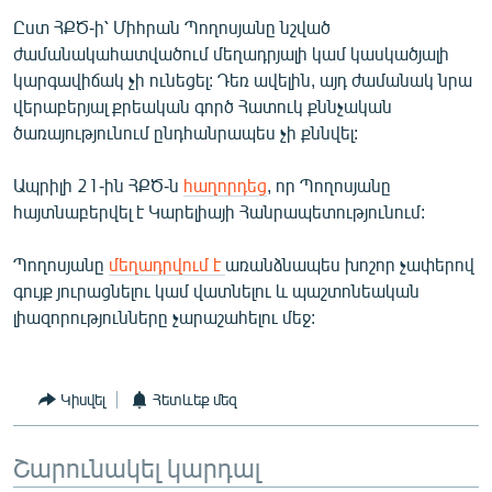
English
Ըստ ՀՔԾ-ի՝ Միհրան Պողոսյանը նշված
ժամանակահատվածում մեղադրյալի կամ կասկածյալի
Русский
կարգավիճակ չի ունեցել: Դեռ ավելին, այդ ժամանակ նրա
վերաբերյալ քրեական գործ Հատուկ քննչական
ՀԵՏԵՎԵՔ ՄԵԶ
ծառայությունում ընդհանրապես չի քննվել:
Ապրիլի 21-ին ՀՔԾ-ն
հաղորդեց
, որ Պողոսյանը
հայտնաբերվել է Կարելիայի Հանրապետությունում:
Պողոսյանը
մեղադրվում է
առանձնապես խոշոր չափերով
«Ազատության» բոլոր կայքերը
գույք յուրացնելու կամ վատնելու և պաշտոնեական
լիազորությունները չարաշահելու մեջ:
Կիսվել
Հետևեք մեզ
Շարունակել կարդալ