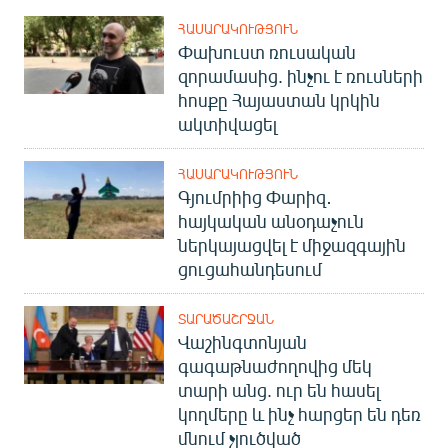
ՀԱՍԱՐԱԿՈՒԹՅՈՒՆ
Փախուստ ռուսական
զորամասից. ինչու է ռուսների
հոսքը Հայաստան կրկին
ակտիվացել
ՀԱՍԱՐԱԿՈՒԹՅՈՒՆ
Գյումրիից Փարիզ․
հայկական անօդաչուն
ներկայացվել է միջազգային
ցուցահանդեսում
ՏԱՐԱԾԱՇՐՋԱՆ
Վաշինգտոնյան
գագաթնաժողովից մեկ
տարի անց. ուր են հասել
կողմերը և ինչ հարցեր են դեռ
մնում չլուծված