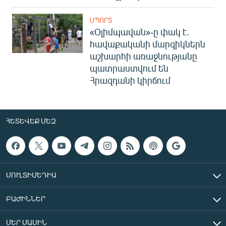
ՍՊՈՐՏ
«Օլիմպավան»-ը փակ է.
հավաքականի մարզիկներն
աշխարհի առաջնությանը
պատրաստվում են
Հրազդանի կիրճում
ՀԵՏԵՎԵՔ ՄԵԶ
ՄՈՒԼՏԻՄԵԴԻԱ
ԲԱԺԻՆՆԵՐ
ՄԵՐ ՄԱՍԻՆ