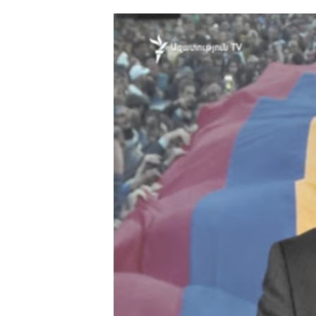
ՄԻՋԱԶԳԱՅԻՆ
ՄՇԱԿՈՒՅԹ
ՍՊՈՐՏ
ՄԵԿՆԱԲԱՆՈՒԹՅՈՒՆ
ՏՏ ԵՒ ԻՆՏԵՐՆԵՏ
ԿՈՐՈՆԱՎԻՐՈՒՍ
ԱՐԽԻՎ
ՏԵՍԱՆՅՈՒԹԵՐ
ԲԱՆԱՎԵՃ
ՁԳՏԵԼՈՎ ԼԱՎԱԳՈՒՅՆԻՆ
ՓՈԴՔԱՍԹ