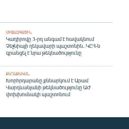
ՄԻՋԱԶԳԱՅԻՆ
Կադիրովը 3-րդ անգամ է հավակնում
Չեչնիայի ղեկավարի պաշտոնին․ ԿԸՀ-ն
գրանցել է նրա թեկնածությունը
ՔԱՂԱՔԱԿԱՆ
Խորհրդարանը քննարկում է Արամ
Վարդևանյանի թեկնածությունը ԱԺ
փոխխոսնակի պաշտոնում