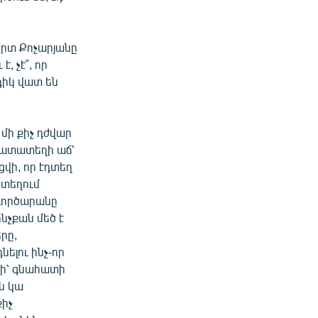
բերտ Քոչարյանը
, չէ՞, որ
դիկ վատ են
 մի քիչ դժվար
շխատատեղի աճ՝
վի, որ էդտեղ
ատեղում
 գործարանը
ինչքան մեծ է
րը,
նելու ինչ-որ
նի՝ գնահատի
ան կա
քիչ