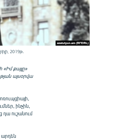
իլի, 2019թ․
 «Իմ քայլը»
թյան այսօրվա
կոռուպցիայի,
մներ, ինչին,
 դա ուշանում
ե արդեն