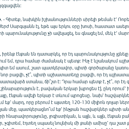
կզգացվեն:
»
․ - Գիտեք, նախկին իշխանությունների սիրելի թեման է՝ Ռո
Սերժ Սարգսյանն էլ, եթե այս երկու օրը խոսի, հաստատ ասելու է
 պարունակությունը չի ավելացել, ես գնացել եմ, մեկ է՝ մար
Դե, իրենք էնքան են դատարկել, որ էդ պարունակությունը լցնելը
ասում եմ, դրա համար ժամանակ է պետք: Ինչ է նշանակում ա
ոպիտ եմ ասում, շատ պատկերավոր, պիտի գործարանը կառուց
որ բացվի, չէ՞, պիտի աշխատատեղը բացվի, որ էդ աշխատ
տավարձ ստանա, ճի՞շտ է: Դրա համար պետք է, չէ՞, որ էդ
շինարարություն է, բավական երկար [պրոցես է], ընդ որում՝ 
լը, էնքան ավելի երկար է տևում պրոցեսը․ նախ՝ հաշվարկնե
եք՝ մարդ, որը բերում է այստեղ 120-130 միլիոն դոլար ներդ
յան մեջ, պատկերացնո՞ւմ եք՝ ինչքան հաշվարկներ պիտի ա
ի հնարավորությունը, լոգիստիկան, և այլն, և այլն, էնքան բ
ր, չգիտեմ, էդտեղ սպասել նույնիսկ մի քանի ամիսը՝ դա շատ 