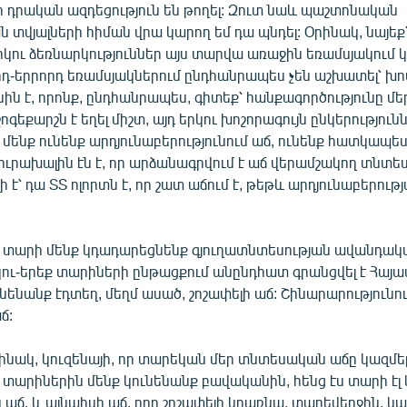
ր դրական ազդեցություն են թողել: Զուտ նաև պաշտոնական
տվյալների հիման վրա կարող եմ դա պնդել: Օրինակ, նայե
րկու ձեռնարկություններ այս տարվա առաջին եռամսյակում
դ-երրորդ եռամսյակներում ընդհանրապես չեն աշխատել՝ խո
ին է, որոնք, ընդհանրապես, գիտեք՝ հանքագործությունը մե
գեքարշն է եղել միշտ, այդ երկու խոշորագույն ընկերություն
 մենք ունենք արդյունաբերությունում աճ, ունենք հատկապես
րախալին էն է, որ արձանագրվում է աճ վերամշակող տնտես
 է՝ դա ՏՏ ոլորտն է, որ շատ աճում է, թեթև արդյունաբերությ
էս տարի մենք կդադարեցնենք գյուղատնտեսության ավանդակ
կու-երեք տարիների ընթացքում անընդհատ գրանցվել է Հայա
նենանք էդտեղ, մեղմ ասած, շոշափելի աճ: Շինարարությունու
ճ:
րինակ, կուզենայի, որ տարեկան մեր տնտեսական աճը կազմե
տարիներին մենք կունենանք բավականին, հենց էս տարի էլ 
 աճ, և այնպիսի աճ, որը շոշափելի կդառնա, տարեվերջին, կար