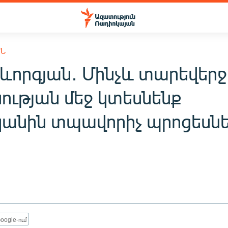
ՒՆ
Գևորգյան․ Մինչև տարեվերջ
ության մեջ կտեսնենք
անին տպավորիչ պրոցեսն
oogle-ում