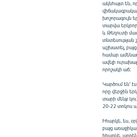
ակնհայտ են, ո
վիճակագրական 
խոշորագույն ե
տարվա երկրոր
և Թեղուտի մաս
տնտեսության շո
աշխատել, բայց
համար ամենաու
ավելի ուրախալի
որոշակի աճ:
Կարծում են՝ 
որը վերջին եր
տարի մենք կու
20-22 տոկոս ա
Իհարկե, ես, օ
բայց առաջիկա 
իհարկե, արդեն