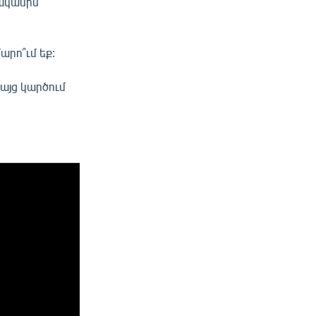
վականին
արո՞ւմ եք:
բայց կարծում