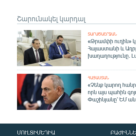
Շարունակել կարդալ
ՏԱՐԱԾԱՇՐՋԱՆ
«Թրամփի ուղին» կ
Հայաստանի և Ադր
խաղաղությունը. Լ
ՀԱՅԱՍՏԱՆ
«Չենք կարող հանր
որն այս պահին գոյո
Փաշինյանը՝ ԵՄ ա
ՄՈՒԼՏԻՄԵԴԻԱ
ԲԱԺԻՆՆԵ