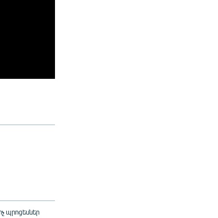
չ պրոցեսներ