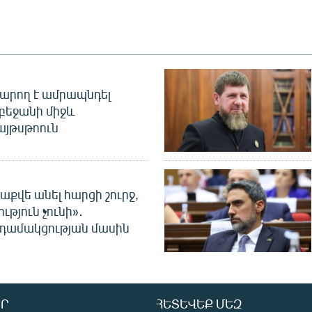
արող է ամրապնդել
բեջանի միջև
այթսթոուն
աքվե անել հարցի շուրջ,
ւթյուն չունի»․
նդամակցության մասին
Ր
ՀԵՏԵՎԵՔ ՄԵԶ