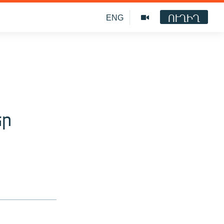
ՈՒՂԻՂ
ENG
եր