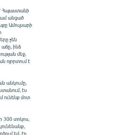
ք՝ Հայաստանի
 կամ անցած
սքը Ամուլսարի
ր
ները չեն
 աճը, ինձ
ության մեջ,
ան ոլորտում է
ան անկումը,
ստանում, էս
մ ունենք մոտ
ր 300 տոկոս,
կունենանք,
ծում եմ, էդ