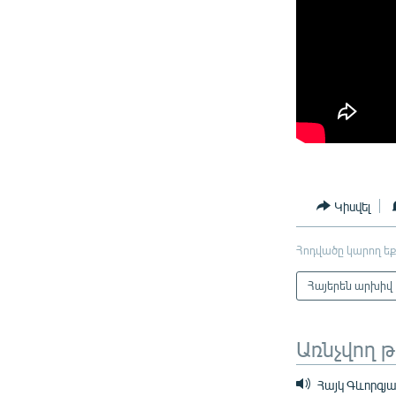
Կիսվել
Հոդվածը կարող եք
Հայերեն արխիվ
Առնչվող 
Հայկ Գևորգյա