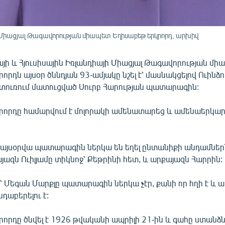
ի Միացյալ Թագավորության միապետ Եղիսաբեթ երկրորդ, արխիվ
յի և Հյուսիսային Իռլանդիայի Միացյալ Թագավորության մ
որդն այսօր ծննդյան 93-ամյակը նշել է՝ մասնակցելով Ուին
ատուռում մատուցված Սուրբ Հարության պատարագին:
րորդը համարվում է մոլորակի ամենատարեց և ամենաերկա
 այսօրվա պատարագին ներկա են եղել ընտանիքի անդամներն,
յազն Ուիլյամը տիկնոջ՝ Քեթրինի հետ, և արքայազն Հարրին:
՝ Մեգան Մարքլը պատարագին ներկա չէր, քանի որ հղի է և
դաբերելու է:
որդը ծնվել է 1926 թվականի ապրիլի 21-ին և գահը ստանձնե