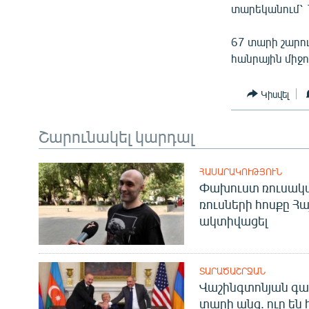
տարեկանում՝ 
67 տարի շարո
հանրային միջ
Կիսվել
Շարունակել կարդալ
ՀԱՍԱՐԱԿՈՒԹՅՈՒՆ
Փախուստ ռուսական
ռուսների հոսքը Հ
ակտիվացել
ՏԱՐԱԾԱՇՐՋԱՆ
Վաշինգտոնյան գա
տարի անց. ուր են 