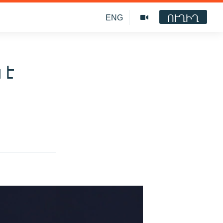
ՈՒՂԻՂ
ENG
 է