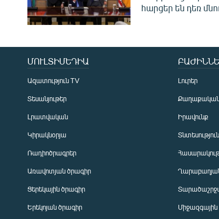
հարցեր են դեռ մնո
ՄՈՒԼՏԻՄԵԴԻԱ
ԲԱԺԻՆՆԵ
Ազատություն TV
Լուրեր
Տեսանյութեր
Քաղաքակա
Լրատվական
Իրավունք
Կիրակնօրյա
Տնտեսությու
Ռադիոծրագրեր
Հասարակութ
Առավոտյան ծրագիր
Ղարաբաղյան
Ցերեկային ծրագիր
Տարածաշրջ
Հայերեն
Երեկոյան ծրագիր
Միջազգային
English