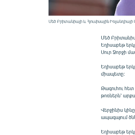
Մեծ Բրիտանիայի և Հյուսիսային Իռլանդիայ
Մեծ Բրիտանիա
Եղիսաբեթ երկր
Սուր Ջորջի մ
Եղիսաբեթ երկ
միապետը:
Թագուհու հետ
թոռներն՝ արքա
Վերջինիս կինը
ապագայում ծնն
Եղիսաբեթ երկր