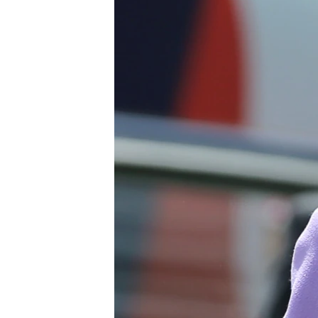
ՄԻՋԱԶԳԱՅԻՆ
ՄՇԱԿՈՒՅԹ
ՍՊՈՐՏ
ՄԵԿՆԱԲԱՆՈՒԹՅՈՒՆ
ՏՏ ԵՒ ԻՆՏԵՐՆԵՏ
ԿՈՐՈՆԱՎԻՐՈՒՍ
ԱՐԽԻՎ
ՏԵՍԱՆՅՈՒԹԵՐ
ԲԱՆԱՎԵՃ
ՁԳՏԵԼՈՎ ԼԱՎԱԳՈՒՅՆԻՆ
ՓՈԴՔԱՍԹ