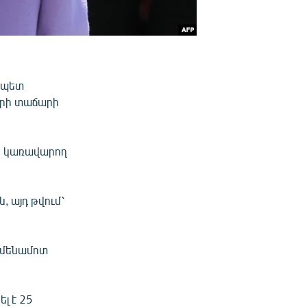
իապետ
ձորի տաճարի
ր կառավարող
 այդ թվում՝
 ամենամոտ
լ է 25