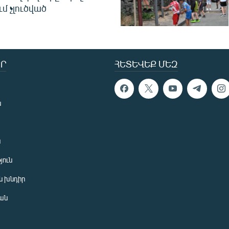
ւմ չլուծված
Ր
ՀԵՏԵՎԵՔ ՄԵԶ
ն
ն
յուն
 խնդիր
ան