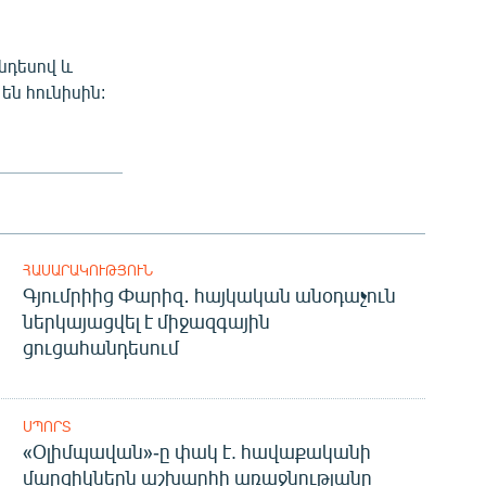
նդեսով և
են հունիսին:
ՀԱՍԱՐԱԿՈՒԹՅՈՒՆ
Գյումրիից Փարիզ․ հայկական անօդաչուն
ներկայացվել է միջազգային
ցուցահանդեսում
ՍՊՈՐՏ
«Օլիմպավան»-ը փակ է. հավաքականի
մարզիկներն աշխարհի առաջնությանը