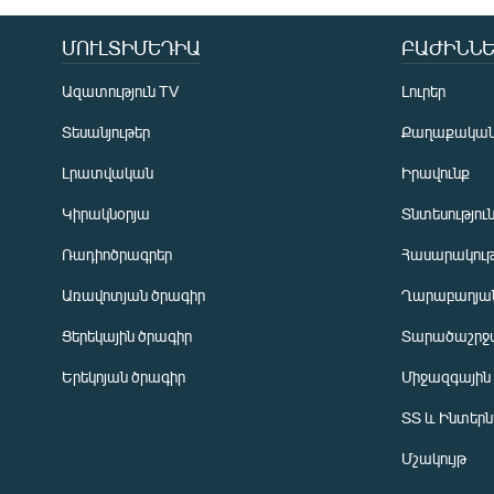
ՄՈՒԼՏԻՄԵԴԻԱ
ԲԱԺԻՆՆԵ
Ազատություն TV
Լուրեր
Տեսանյութեր
Քաղաքակա
Լրատվական
Իրավունք
Կիրակնօրյա
Տնտեսությու
Ռադիոծրագրեր
Հասարակութ
Առավոտյան ծրագիր
Ղարաբաղյան
Ցերեկային ծրագիր
Տարածաշրջ
Հայերեն
Երեկոյան ծրագիր
Միջազգային
English
ՏՏ և Ինտեր
Русский
Մշակույթ
ՀԵՏԵՎԵՔ ՄԵԶ