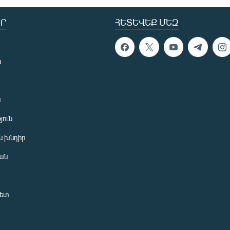
Ր
ՀԵՏԵՎԵՔ ՄԵԶ
ն
ն
յուն
 խնդիր
ան
նետ