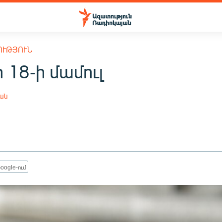
ՈՒԹՅՈՒՆ
 18-ի մամուլ
յան
oogle-ում