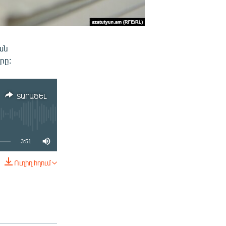
ան
րը:
ՏԱՐԱԾԵԼ
3:51
Ուղիղ հղում
ՏԱՐԱԾԵԼ