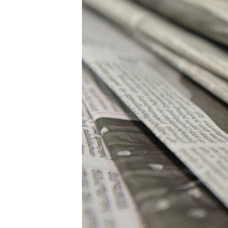
ՄԻՋԱԶԳԱՅԻՆ
ՄՇԱԿՈՒՅԹ
ՍՊՈՐՏ
ՄԵԿՆԱԲԱՆՈՒԹՅՈՒՆ
ՏՏ ԵՒ ԻՆՏԵՐՆԵՏ
ԿՈՐՈՆԱՎԻՐՈՒՍ
ԱՐԽԻՎ
ՏԵՍԱՆՅՈՒԹԵՐ
ԲԱՆԱՎԵՃ
ՁԳՏԵԼՈՎ ԼԱՎԱԳՈՒՅՆԻՆ
ՓՈԴՔԱՍԹ