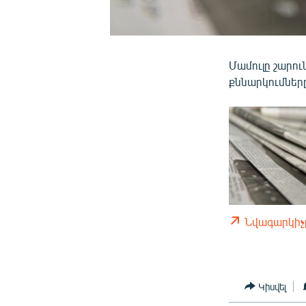
Մամուլը շարո
քննարկումներ
Նվագարկիչ
Կիսվել