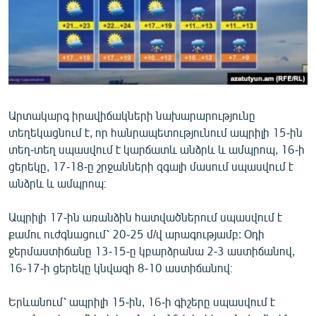
ՄԻՋԱԶԳԱՅԻՆ
ՄՇԱԿՈՒՅԹ
ՍՊՈՐՏ
ՄԵԿՆԱԲԱՆՈՒԹՅՈՒՆ
ՏՏ ԵՒ ԻՆՏԵՐՆԵՏ
Արտակարգ իրավիճակների նախարարությունը
տեղեկացնում է, որ հանրապետությունում ապրիլի 15-ին
ԿՈՐՈՆԱՎԻՐՈՒՍ
տեղ-տեղ սպասվում է կարճատև անձրև և ամպրոպ, 16-ի
ԱՐԽԻՎ
ցերեկը, 17-18-ը շրջանների զգալի մասում սպասվում է
անձրև և ամպրոպ։
ՏԵՍԱՆՅՈՒԹԵՐ
ԲԱՆԱՎԵՃ
Ապրիլի 17-ին առանձին հատվածներում սպասվում է
քամու ուժգնացում՝ 20-25 մ/վ արագությամբ: Օդի
ՁԳՏԵԼՈՎ ԼԱՎԱԳՈՒՅՆԻՆ
ջերմաստիճանը 13-15-ը կբարձրանա 2-3 աստիճանով,
ՓՈԴՔԱՍԹ
16-17-ի ցերեկը կնվազի 8-10 աստիճանով։
Երևանում՝ ապրիլի 15-ին, 16-ի գիշերը սպասվում է
Հայերեն