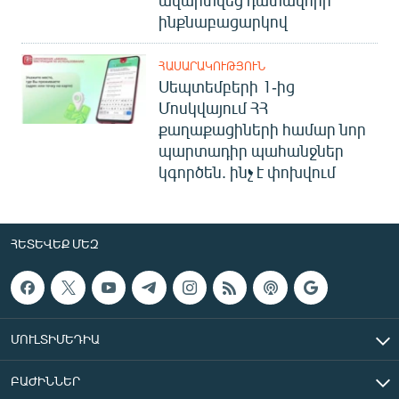
ինքնաբացարկով
ՀԱՍԱՐԱԿՈՒԹՅՈՒՆ
Սեպտեմբերի 1-ից
Մոսկվայում ՀՀ
քաղաքացիների համար նոր
պարտադիր պահանջներ
կգործեն. ինչ է փոխվում
ՀԵՏԵՎԵՔ ՄԵԶ
ՄՈՒԼՏԻՄԵԴԻԱ
ԲԱԺԻՆՆԵՐ