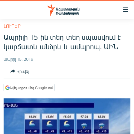
Մատչելիության
հղումներ
Անցնել
ԼՈՒՐԵՐ
հիմնական
ԱԶԱՏՈՒԹՅՈՒՆ TV
Ապրիլի 15-ին տեղ-տեղ սպասվում է
բովանդակությանը
ՀԱՅԱՍՏԱՆ
Անցնել
կարճատև անձրև և ամպրոպ. ԱԻՆ
հիմնական
ՔԱՂԱՔԱԿԱՆ
մենյուին
ապրիլ 15, 2019
ԸՆՏՐՈՒԹՅՈՒՆՆԵՐ 2026
Որոնում
Կիսվել
ԻՐԱՎՈՒՆՔ
ՀԱՍԱՐԱԿՈՒԹՅՈՒՆ
Ավելացրեք մեզ Google-ում
ՏՆՏԵՍՈՒԹՅՈՒՆ
ՂԱՐԱԲԱՂ
ՊԱՏԵՐԱԶՄԻ 6 ՇԱԲԱԹՆԵՐԸ
ՏԱՐԱԾԱՇՐՋԱՆ