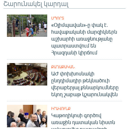
Շարունակել կարդալ
ՍՊՈՐՏ
«Օլիմպավան»-ը փակ է.
հավաքականի մարզիկներն
աշխարհի առաջնությանը
պատրաստվում են
Հրազդանի կիրճում
ՔԱՂԱՔԱԿԱՆ
ԱԺ փոխխոսնակի
ընդդիմադիր թեկնածուի
վերաբերյալ քննարկումները
եկող շաբաթ կշարունակվեն
ԻՐԱՎՈՒՆՔ
Կաթողիկոսի գործով
առաջին դատական նիստն
ավարտվեց դատավորի