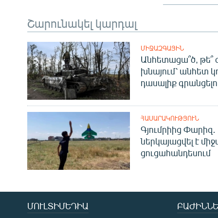
Շարունակել կարդալ
ՄԻՋԱԶԳԱՅԻՆ
Անհետացա՞ծ, թե՞ 
խնայում՝ անհետ կ
դասալիք գրանցելո
ՀԱՍԱՐԱԿՈՒԹՅՈՒՆ
Գյումրիից Փարիզ․
ներկայացվել է մի
ցուցահանդեսում
ՄՈՒԼՏԻՄԵԴԻԱ
ԲԱԺԻՆՆԵ