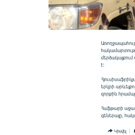
Առողջապահութ
հակամարտությա
մերձակայքում
է:
Հյուսիսաֆրիկյ
երկրի արևելք
զորքին հրամայ
Հաֆթարի աջակի
գեներալը, հա
Կիսվել