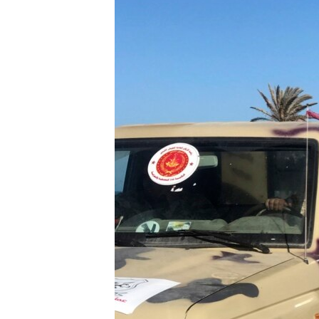
ՄԻՋԱԶԳԱՅԻՆ
ՄՇԱԿՈՒՅԹ
ՍՊՈՐՏ
ՄԵԿՆԱԲԱՆՈՒԹՅՈՒՆ
ՏՏ ԵՒ ԻՆՏԵՐՆԵՏ
ԿՈՐՈՆԱՎԻՐՈՒՍ
ԱՐԽԻՎ
ՏԵՍԱՆՅՈՒԹԵՐ
ԲԱՆԱՎԵՃ
ՁԳՏԵԼՈՎ ԼԱՎԱԳՈՒՅՆԻՆ
ՓՈԴՔԱՍԹ