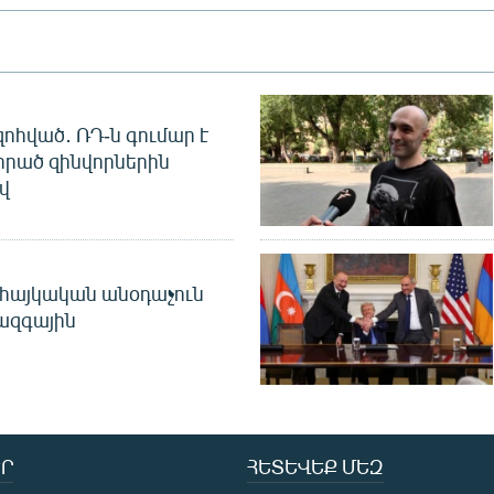
զոհված․ ՌԴ-ն գումար է
որած զինվորներին
վ
 հայկական անօդաչուն
ջազգային
Ր
ՀԵՏԵՎԵՔ ՄԵԶ