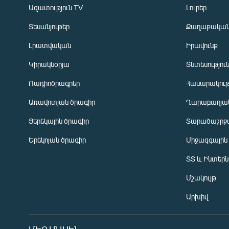
Ազատություն TV
Լուրեր
Տեսանյութեր
Քաղաքակա
Լրատվական
Իրավունք
Կիրակնօրյա
Տնտեսությու
Ռադիոծրագրեր
Հասարակութ
Առավոտյան ծրագիր
Ղարաբաղյան
Ցերեկային ծրագիր
Տարածաշրջ
Հայերեն
Երեկոյան ծրագիր
Միջազգային
English
ՏՏ և Ինտեր
Русский
Մշակույթ
ՀԵՏԵՎԵՔ ՄԵԶ
Արխիվ