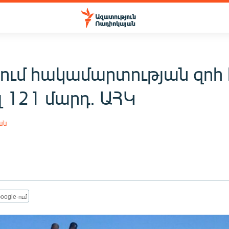
յում հակամարտության զոհ 
լ 121 մարդ. ԱՀԿ
ան
oogle-ում