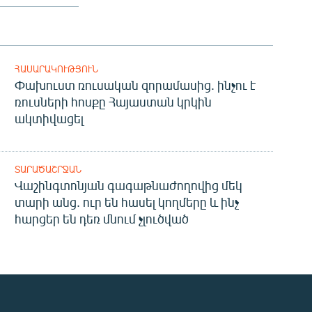
ՀԱՍԱՐԱԿՈՒԹՅՈՒՆ
Փախուստ ռուսական զորամասից. ինչու է
ռուսների հոսքը Հայաստան կրկին
ակտիվացել
ՏԱՐԱԾԱՇՐՋԱՆ
Վաշինգտոնյան գագաթնաժողովից մեկ
տարի անց. ուր են հասել կողմերը և ինչ
հարցեր են դեռ մնում չլուծված