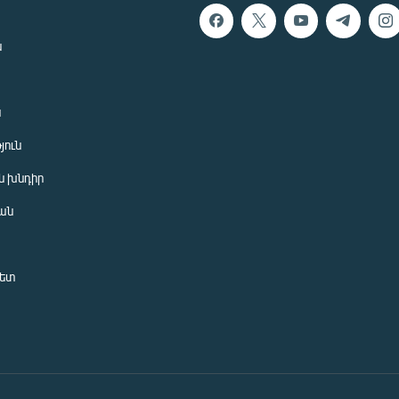
ն
ն
յուն
 խնդիր
ան
նետ