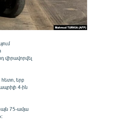
յում
ի
դ վիրավորվել
 հետո, երբ
պրիլի 4֊ին
այն 75֊ամյա
: