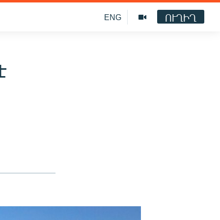
ՈՒՂԻՂ
ENG
է