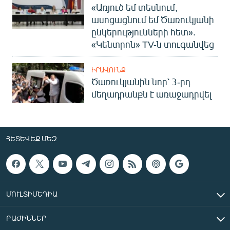
«Առյուծ եմ տեսնում,
ասոցացնում եմ Ծառուկյանի
ընկերությունների հետ».
«Կենտրոն» TV-ն տուգանվեց
ԻՐԱՎՈՒՆՔ
Ծառուկյանին նոր՝ 3-րդ
մեղադրանքն է առաջադրվել
ՀԵՏԵՎԵՔ ՄԵԶ
ՄՈՒԼՏԻՄԵԴԻԱ
ԲԱԺԻՆՆԵՐ