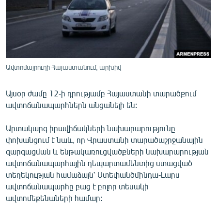
ՄԻՋԱԶԳԱՅԻՆ
ՄՇԱԿՈՒՅԹ
ՍՊՈՐՏ
ՄԵԿՆԱԲԱՆՈՒԹՅՈՒՆ
Ավտոմայրուղի Հայաստանում, արխիվ
ՏՏ ԵՒ ԻՆՏԵՐՆԵՏ
Այսօր ժամը 12-ի դրությամբ Հայաստանի տարածքում
ԿՈՐՈՆԱՎԻՐՈՒՍ
ավտոճանապարհներն անցանելի են:
ԱՐԽԻՎ
Արտակարգ իրավիճակների նախարարությունը
ՏԵՍԱՆՅՈՒԹԵՐ
փոխանցում է նաև, որ Վրաստանի տարածաշրջանային
ԲԱՆԱՎԵՃ
զարգացման և ենթակառուցվածքների նախարարության
ավտոճանապարհային դեպարտամենտից ստացված
ՁԳՏԵԼՈՎ ԼԱՎԱԳՈՒՅՆԻՆ
տեղեկության համաձայն՝ Ստեփանծմինդա-Լարս
ՓՈԴՔԱՍԹ
ավտոճանապարհը բաց է բոլոր տեսակի
ավտոմեքենաների համար:
Հայերեն