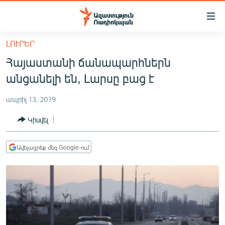
Մատչելիության
հղումներ
Անցնել
ԼՈՒՐԵՐ
հիմնական
ԱԶԱՏՈՒԹՅՈՒՆ TV
Հայաստանի ճանապարհներն
բովանդակությանը
ՀԱՅԱՍՏԱՆ
Անցնել
անցանելի են, Լարսը բաց է
հիմնական
ՔԱՂԱՔԱԿԱՆ
մենյուին
ապրիլ 13, 2019
ԸՆՏՐՈՒԹՅՈՒՆՆԵՐ 2026
Որոնում
Կիսվել
ԻՐԱՎՈՒՆՔ
ՀԱՍԱՐԱԿՈՒԹՅՈՒՆ
Ավելացրեք մեզ Google-ում
ՏՆՏԵՍՈՒԹՅՈՒՆ
ՂԱՐԱԲԱՂ
ՊԱՏԵՐԱԶՄԻ 6 ՇԱԲԱԹՆԵՐԸ
ՏԱՐԱԾԱՇՐՋԱՆ