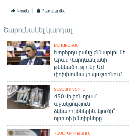
English
Կիսվել
Հետևեք մեզ
Русский
Շարունակել կարդալ
ՀԵՏԵՎԵՔ ՄԵԶ
ՔԱՂԱՔԱԿԱՆ
Խորհրդարանը քննարկում է
Արամ Վարդևանյանի
թեկնածությունը ԱԺ
փոխխոսնակի պաշտոնում
«Ազատության» բոլոր կայքերը
ՏՆՏԵՍՈՒԹՅՈՒՆ
450 միլիոն դրամ
աջակցություն՝
ձկնաբույծներին. կլուծի՞
ոլորտի խնդիրները
ՀԱՍԱՐԱԿՈՒԹՅՈՒՆ