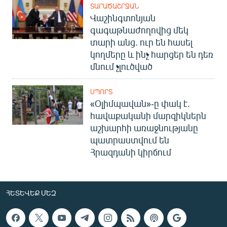
ՏԱՐԱԾԱՇՐՋԱՆ
Վաշինգտոնյան
գագաթնաժողովից մեկ
տարի անց. ուր են հասել
կողմերը և ինչ հարցեր են դեռ
մնում չլուծված
ՍՊՈՐՏ
«Օլիմպավան»-ը փակ է.
հավաքականի մարզիկներն
աշխարհի առաջնությանը
պատրաստվում են
Հրազդանի կիրճում
ՀԵՏԵՎԵՔ ՄԵԶ