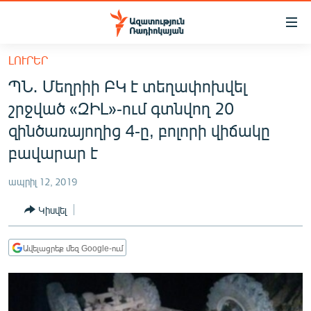
Մատչելիության
հղումներ
Անցնել
ԼՈՒՐԵՐ
հիմնական
ԱԶԱՏՈՒԹՅՈՒՆ TV
ՊՆ․ Մեղրիի ԲԿ է տեղափոխվել
բովանդակությանը
ՀԱՅԱՍՏԱՆ
Անցնել
շրջված «ԶԻԼ»-ում գտնվող 20
հիմնական
ՔԱՂԱՔԱԿԱՆ
զինծառայողից 4-ը, բոլորի վիճակը
մենյուին
ԸՆՏՐՈՒԹՅՈՒՆՆԵՐ 2026
բավարար է
Որոնում
ԻՐԱՎՈՒՆՔ
ապրիլ 12, 2019
ՀԱՍԱՐԱԿՈՒԹՅՈՒՆ
Կիսվել
ՏՆՏԵՍՈՒԹՅՈՒՆ
ՂԱՐԱԲԱՂ
Ավելացրեք մեզ Google-ում
ՊԱՏԵՐԱԶՄԻ 6 ՇԱԲԱԹՆԵՐԸ
ՏԱՐԱԾԱՇՐՋԱՆ