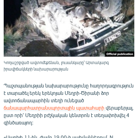
ՄԻՋԱԶԳԱՅԻՆ
ՄՇԱԿՈՒՅԹ
ՍՊՈՐՏ
ՄԵԿՆԱԲԱՆՈՒԹՅՈՒՆ
ՏՏ ԵՒ ԻՆՏԵՐՆԵՏ
ԿՈՐՈՆԱՎԻՐՈՒՍ
Կողաշրջված ավտոմեքենան, լուսանկարը՝ Արտակարգ
իրավիճակների նախարարության
ԱՐԽԻՎ
ՏԵՍԱՆՅՈՒԹԵՐ
Պաշտպանության նախարարությունը հաղորդագրություն
է տարածել երեկ երեկոյան Մեղրի-Ծիրանի ձոր
ԲԱՆԱՎԵՃ
ավտոճանապարհին տեղի ունեցած
ՁԳՏԵԼՈՎ ԼԱՎԱԳՈՒՅՆԻՆ
ճանապարհատրանսպորտային պատահարի
վերաբերյալ,
ըստ որի՝ Մեղրիի բժշկական կենտրոն է տեղափոխվել 4
ՓՈԴՔԱՍԹ
զինծառայող:
Հայերեն
«Ապրիլի 11-ին, ժամը 19.00-ի սահմաններում, N