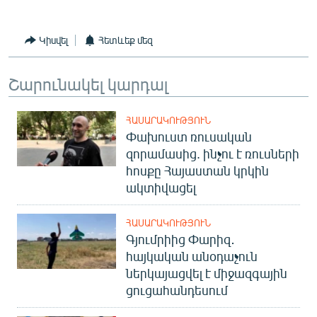
Կիսվել
Հետևեք մեզ
Շարունակել կարդալ
ՀԱՍԱՐԱԿՈՒԹՅՈՒՆ
Փախուստ ռուսական
զորամասից. ինչու է ռուսների
հոսքը Հայաստան կրկին
ակտիվացել
ՀԱՍԱՐԱԿՈՒԹՅՈՒՆ
Գյումրիից Փարիզ․
հայկական անօդաչուն
ներկայացվել է միջազգային
ցուցահանդեսում