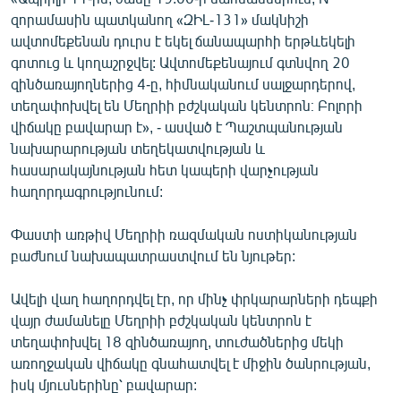
English
զորամասին պատկանող «ԶԻԼ-131» մակնիշի
ավտոմեքենան դուրս է եկել ճանապարհի երթևեկելի
Русский
գոտուց և կողաշրջվել: Ավտոմեքենայում գտնվող 20
զինծառայողներից 4-ը, հիմնականում սալջարդերով,
ՀԵՏԵՎԵՔ ՄԵԶ
տեղափոխվել են Մեղրիի բժշկական կենտրոն։ Բոլորի
վիճակը բավարար է», - ասված է Պաշտպանության
նախարարության տեղեկատվության և
հասարակայնության հետ կապերի վարչության
հաղորդագրությունում:
«Ազատության» բոլոր կայքերը
Փաստի առթիվ Մեղրիի ռազմական ոստիկանության
բաժնում նախապատրաստվում են նյութեր:
Ավելի վաղ հաղորդվել էր, որ մինչ փրկարարների դեպքի
վայր ժամանելը Մեղրիի բժշկական կենտրոն է
տեղափոխվել 18 զինծառայող, տուժածներից մեկի
առողջական վիճակը գնահատվել է միջին ծանրության,
իսկ մյուսներինը՝ բավարար: