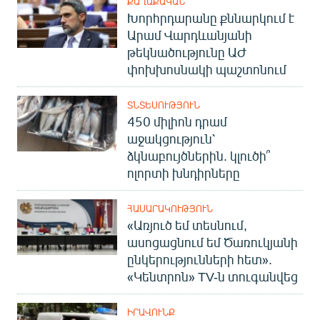
ՔԱՂԱՔԱԿԱՆ
Խորհրդարանը քննարկում է
Արամ Վարդևանյանի
թեկնածությունը ԱԺ
փոխխոսնակի պաշտոնում
ՏՆՏԵՍՈՒԹՅՈՒՆ
450 միլիոն դրամ
աջակցություն՝
ձկնաբույծներին. կլուծի՞
ոլորտի խնդիրները
ՀԱՍԱՐԱԿՈՒԹՅՈՒՆ
«Առյուծ եմ տեսնում,
ասոցացնում եմ Ծառուկյանի
ընկերությունների հետ».
«Կենտրոն» TV-ն տուգանվեց
ԻՐԱՎՈՒՆՔ