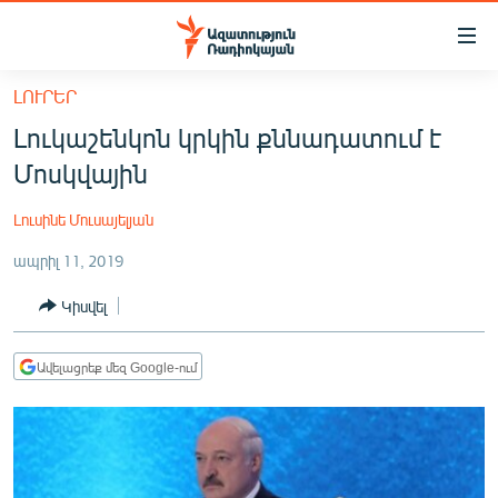
Մատչելիության
հղումներ
Անցնել
ԼՈՒՐԵՐ
հիմնական
ԱԶԱՏՈՒԹՅՈՒՆ TV
Լուկաշենկոն կրկին քննադատում է
բովանդակությանը
ՀԱՅԱՍՏԱՆ
Անցնել
Մոսկվային
հիմնական
ՔԱՂԱՔԱԿԱՆ
մենյուին
Լուսինե Մուսայելյան
ԸՆՏՐՈՒԹՅՈՒՆՆԵՐ 2026
Որոնում
ապրիլ 11, 2019
ԻՐԱՎՈՒՆՔ
Կիսվել
ՀԱՍԱՐԱԿՈՒԹՅՈՒՆ
ՏՆՏԵՍՈՒԹՅՈՒՆ
Ավելացրեք մեզ Google-ում
ՂԱՐԱԲԱՂ
ՊԱՏԵՐԱԶՄԻ 6 ՇԱԲԱԹՆԵՐԸ
ՏԱՐԱԾԱՇՐՋԱՆ