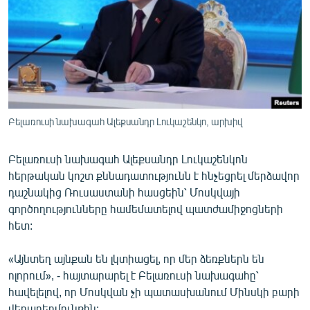
ՄԻՋԱԶԳԱՅԻՆ
ՄՇԱԿՈՒՅԹ
ՍՊՈՐՏ
ՄԵԿՆԱԲԱՆՈՒԹՅՈՒՆ
ՏՏ ԵՒ ԻՆՏԵՐՆԵՏ
Բելառուսի նախագահ Ալեքսանդր Լուկաշենկո, արխիվ
ԿՈՐՈՆԱՎԻՐՈՒՍ
Բելառուսի նախագահ Ալեքսանդր Լուկաշենկոն
ԱՐԽԻՎ
հերթական կոշտ քննադատությունն է հնչեցրել մերձավոր
ՏԵՍԱՆՅՈՒԹԵՐ
դաշնակից Ռուսաստանի հասցեին՝ Մոսկվայի
գործողությունները համեմատելով պատժամիջոցների
ԲԱՆԱՎԵՃ
հետ:
ՁԳՏԵԼՈՎ ԼԱՎԱԳՈՒՅՆԻՆ
«Այնտեղ այնքան են լկտիացել, որ մեր ձեռքներն են
ՓՈԴՔԱՍԹ
ոլորում», - հայտարարել է Բելառուսի նախագահը՝
հավելելով, որ Մոսկվան չի պատասխանում Մինսկի բարի
Հայերեն
վերաբերմունքին: