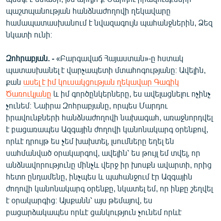
English
պաշտպանության հանձնաժողովի ղեկավարը
համապատասխանում է նվազագույն պահանջներին, Ձեզ
Русский
նկատի ունի։
ՀԵՏԵՎԵՔ ՄԵԶ
Զոհրաբյան. -
«Բարգավաճ Հայաստան»-ը հստակ
պատասխանել է վարչապետի մտահոգությանը։ Ավելին,
քան
ասել է իմ կուսակցության ղեկավար Գագիկ
Ծառուկյանը
և իմ գործընկերները, ես ավելացնելու ոչինչ
չունեմ։ Նաիրա Զոհրաբյանը, որպես Մարդու
իրավունքների հանձնաժողովի նախագահ, առաջնորդվել
«Ազատության» բոլոր կայքերը
է բացառապես Ազգային ժողովի կանոնակարգ օրենքով,
որևէ դրույթ ես չեմ խախտել, լսումները եղել են
սահմանված օրակարգով, ավելին՝ ես թույլ եմ տվել, որ
անձնավորությունը մինչև վերջ իր խոսքն ավարտի, որից
հետո ընդամենը, ինչպես և պահանջում էր Ազգային
ժողովի կանոնակարգ օրենքը, նկատել եմ, որ ինքը շեղվել
է օրակարգից։ Այսքանն՝ այս թեմայով, ես
բացարձակապես որևէ ցանկություն չունեմ որևէ