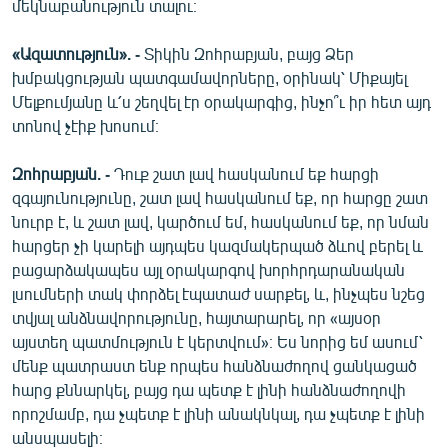
մեկնաբանություն տալու։
«Ազատություն». -
Տիկին Զոհրաբյան, բայց Ձեր
խմբակցության պատգամավորները, օրինակ՝ Միքայել
Մելքումյանը և՛ս շեղվել էր օրակարգից, ինչո՞ւ իր հետ այդ
տոնով չէիք խոսում։
Զոհրաբյան. -
Դուք շատ լավ հասկանում եք հարցի
զգայունությունը, շատ լավ հասկանում եք, որ հարցը շատ
նուրբ է, և շատ լավ, կարծում եմ, հասկանում եք, որ նման
հարցեր չի կարելի այդպես կազմակերպած ձևով բերել և
բացարձակապես այլ օրակարգով խորհրդարանական
լսումների տակ փորձել էպատաժ սարքել, և, ինչպես նշեց
տվյալ անձնավորությունը, հայտարարել, որ «այսօր
այստեղ պատմություն է կերտվում»։ Ես նորից եմ ասում՝
մենք պատրաստ ենք որպես հանձնաժողով ցանկացած
հարց քննարկել, բայց դա պետք է լինի հանձնաժողովի
որոշմամբ, դա չպետք է լինի անակնկալ, դա չպետք է լինի
անսպասելի։