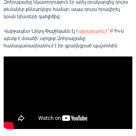
Զոհրաբյանը նկատողություն էր արել օրակարգից դուրս
թեմաներ քննարկելու համար, ապա դուրս հրավիրել
նրան նիստերի դահլիճից:
Վարչապետ Նիկոլ Փաշինյանն էլ
հայտարարել է
՝ ԲՀԿ-ն
պետք է մտածի՝ արդյոք Զոհրաբյանը
համապատասխանում է իր զբաղեցրած պաշտոնին։