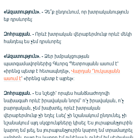
«Ազատություն». -
Չե՞ք ընդունում, որ խտրականություն
եք դրսևորել։
Զոհրաբյան. -
Որևէ խտրական վերաբերմունք որևէ մեկի
հանդեպ ես չեմ դրսևորել։
«Ազատություն». -
Ձեր խմբակցության
պատգամավորներից Գևորգ Պետրոսյանն ասում է՝
«իրենց պետք է հետապնդել»,
Վարդան Ղուկասյանն
ասում է
՝ «իրենց պետք է այրել»։
Զոհրաբյան. -
Ես նշեցի՝ որպես հանձնաժողովի
նախագահ որևէ իրավական նորմ՝ ո՛չ իրավական, ո՛չ
բարոյական, չեմ խախտել, որևէ խտրական
վերաբերմունք չի եղել։ Լսել՝ չի նշանակում ընդունել, չի
նշանակում այդ սկզբունքները կիսել։ Ես յուրաքանչյուրին
կարող եմ լսել, ես յուրաքանչյուրին կարող եմ տրամադրել
ամբիոն, բայց ես կարող եմ ունենալ և ունեմ իմ սեփական