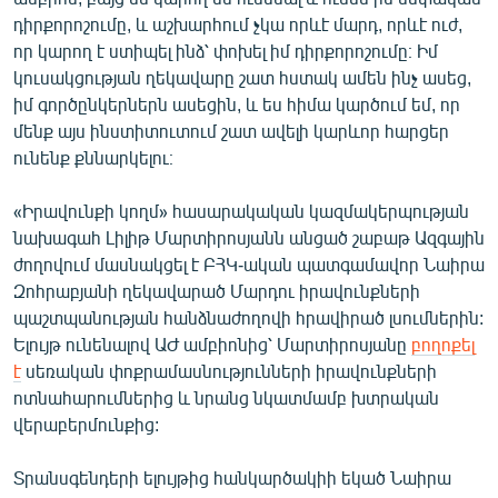
դիրքորոշումը, և աշխարհում չկա որևէ մարդ, որևէ ուժ,
որ կարող է ստիպել ինձ՝ փոխել իմ դիրքորոշումը։ Իմ
կուսակցության ղեկավարը շատ հստակ ամեն ինչ ասեց,
իմ գործընկերներն ասեցին, և ես հիմա կարծում եմ, որ
մենք այս ինստիտուտում շատ ավելի կարևոր հարցեր
ունենք քննարկելու։
«Իրավունքի կողմ» հասարակական կազմակերպության
նախագահ Լիլիթ Մարտիրոսյանն անցած շաբաթ Ազգային
ժողովում մասնակցել է ԲՀԿ-ական պատգամավոր Նաիրա
Զոհրաբյանի ղեկավարած Մարդու իրավունքների
պաշտպանության հանձնաժողովի հրավիրած լսումներին:
Ելույթ ունենալով ԱԺ ամբիոնից՝ Մարտիրոսյանը
բողոքել
է
սեռական փոքրամասնությունների իրավունքների
ոտնահարումներից և նրանց նկատմամբ խտրական
վերաբերմունքից:
Տրանսգենդերի ելույթից հանկարծակիի եկած Նաիրա