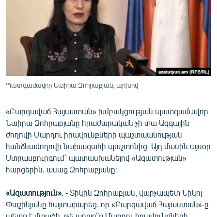
ՄԻՋԱԶԳԱՅԻՆ
ՄՇԱԿՈՒՅԹ
ՍՊՈՐՏ
ՄԵԿՆԱԲԱՆՈՒԹՅՈՒՆ
ՏՏ ԵՒ ԻՆՏԵՐՆԵՏ
Պատգամավոր Նաիրա Զոհրաբյան, արխիվ
ԿՈՐՈՆԱՎԻՐՈՒՍ
«Բարգավաճ Հայաստան» խմբակցության պատգամավոր
ԱՐԽԻՎ
Նաիրա Զոհրաբյանը հրաժարական չի տա Ազգային
ՏԵՍԱՆՅՈՒԹԵՐ
ժողովի Մարդու իրավունքների պաշտպանության
հանձնաժողովի նախագահի պաշտոնից։ Այդ մասին այսօր
ԲԱՆԱՎԵՃ
Ստրասբուրգում` պատասխանելով «Ազատության»
ՁԳՏԵԼՈՎ ԼԱՎԱԳՈՒՅՆԻՆ
հարցերին, ասաց Զոհրաբյանը։
ՓՈԴՔԱՍԹ
«Ազատություն». -
Տիկին Զոհրաբյան, վարչապետ Նիկոլ
Փաշինյանը հայտարարեց, որ «Բարգավաճ Հայաստան»-ը
Հայերեն
պետք է մտածի, թե արդյո՞ք Մարդու իրավունքների