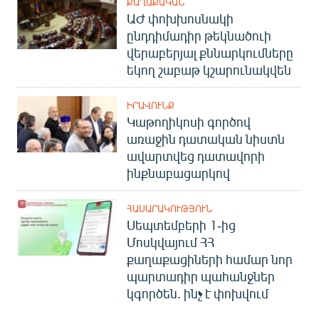
ՔԱՂԱՔԱԿԱՆ
ԱԺ փոխխոսնակի
ընդդիմադիր թեկնածուի
վերաբերյալ քննարկումները
եկող շաբաթ կշարունակվեն
ԻՐԱՎՈՒՆՔ
Կաթողիկոսի գործով
առաջին դատական նիստն
ավարտվեց դատավորի
ինքնաբացարկով
ՀԱՍԱՐԱԿՈՒԹՅՈՒՆ
Սեպտեմբերի 1-ից
Մոսկվայում ՀՀ
քաղաքացիների համար նոր
պարտադիր պահանջներ
կգործեն. ինչ է փոխվում