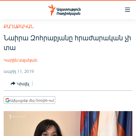
Մատչելիության
հղումներ
Անցնել
ՔԱՂԱՔԱԿԱՆ
հիմնական
ԱԶԱՏՈՒԹՅՈՒՆ TV
Նաիրա Զոհրաբյանը հրաժարական չի
բովանդակությանը
ՀԱՅԱՍՏԱՆ
Անցնել
տա
հիմնական
ՔԱՂԱՔԱԿԱՆ
մենյուին
Կարլեն Ասլանյան
ԸՆՏՐՈՒԹՅՈՒՆՆԵՐ 2026
Որոնում
ապրիլ 11, 2019
ԻՐԱՎՈՒՆՔ
Կիսվել
ՀԱՍԱՐԱԿՈՒԹՅՈՒՆ
ՏՆՏԵՍՈՒԹՅՈՒՆ
Ավելացրեք մեզ Google-ում
ՂԱՐԱԲԱՂ
ՊԱՏԵՐԱԶՄԻ 6 ՇԱԲԱԹՆԵՐԸ
ՏԱՐԱԾԱՇՐՋԱՆ