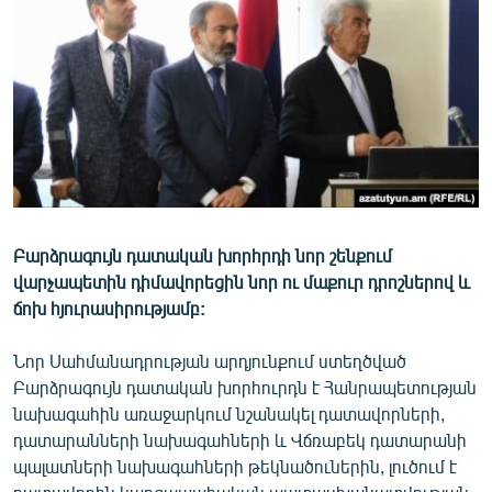
ՄԻՋԱԶԳԱՅԻՆ
ՄՇԱԿՈՒՅԹ
ՍՊՈՐՏ
ՄԵԿՆԱԲԱՆՈՒԹՅՈՒՆ
ՏՏ ԵՒ ԻՆՏԵՐՆԵՏ
ԿՈՐՈՆԱՎԻՐՈՒՍ
Բարձրագույն դատական խորհրդի նոր շենքում
ԱՐԽԻՎ
վարչապետին դիմավորեցին նոր ու մաքուր դրոշներով և
ՏԵՍԱՆՅՈՒԹԵՐ
ճոխ հյուրասիրությամբ:
ԲԱՆԱՎԵՃ
Նոր Սահմանադրության արդյունքում ստեղծված
ՁԳՏԵԼՈՎ ԼԱՎԱԳՈՒՅՆԻՆ
Բարձրագույն դատական խորհուրդն է Հանրապետության
նախագահին առաջարկում նշանակել դատավորների,
ՓՈԴՔԱՍԹ
դատարանների նախագահների և Վճռաբեկ դատարանի
պալատների նախագահների թեկնածուներին, լուծում է
Հայերեն