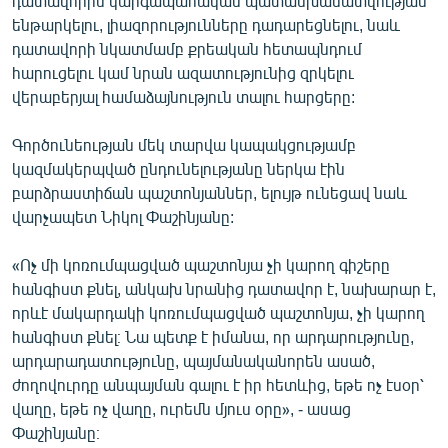
դատավորին կարգապահական պատասխանատվության
English
ենթարկելու, լիազորությունները դադարեցնելու, նաև
դատավորի նկատմամբ քրեական հետապնդում
Русский
հարուցելու կամ նրան ազատությունից զրկելու
վերաբերյալ համաձայնություն տալու հարցերը:
ՀԵՏԵՎԵՔ ՄԵԶ
Գործունեության մեկ տարվա կապակցությամբ
կազմակերպված ընդունելությանը ներկա էին
բարձրաստիճան պաշտոնյաններ, ելույթ ունեցավ նաև
վարչապետ Նիկոլ Փաշինյանը:
«Ազատության» բոլոր կայքերը
«Ոչ մի կոռումպացված պաշտոնյա չի կարող գիշերը
հանգիստ քնել, անկախ նրանից դատավոր է, նախարար է,
որևէ մակարդակի կոռումպացված պաշտոնյա, չի կարող
հանգիստ քնել։ Նա պետք է իմանա, որ արդարությունը,
արդարադատությունը, պայմանականորեն ասած,
ժողովուրդը անպայման գալու է իր հետևից, եթե ոչ էսօր՝
վաղը, եթե ոչ վաղը, ուրեմն մյուս օրը», - ասաց
Փաշինյանը։