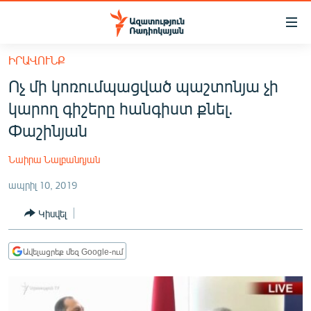
Մատչելիության
հղումներ
Անցնել
ԻՐԱՎՈՒՆՔ
հիմնական
ԱԶԱՏՈՒԹՅՈՒՆ TV
Ոչ մի կոռումպացված պաշտոնյա չի
բովանդակությանը
ՀԱՅԱՍՏԱՆ
Անցնել
կարող գիշերը հանգիստ քնել.
հիմնական
ՔԱՂԱՔԱԿԱՆ
Փաշինյան
մենյուին
ԸՆՏՐՈՒԹՅՈՒՆՆԵՐ 2026
Որոնում
Նաիրա Նալբանդյան
ԻՐԱՎՈՒՆՔ
ապրիլ 10, 2019
ՀԱՍԱՐԱԿՈՒԹՅՈՒՆ
Կիսվել
ՏՆՏԵՍՈՒԹՅՈՒՆ
ՂԱՐԱԲԱՂ
Ավելացրեք մեզ Google-ում
ՊԱՏԵՐԱԶՄԻ 6 ՇԱԲԱԹՆԵՐԸ
ՏԱՐԱԾԱՇՐՋԱՆ