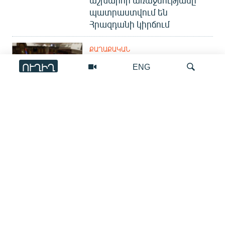
պատրաստվում են
Հրազդանի կիրճում
ՔԱՂԱՔԱԿԱՆ
ԱԺ փոխխոսնակի
ՈՒՂԻՂ
ENG
ընդդիմադիր թեկնածուի
վերաբերյալ քննարկումները
եկող շաբաթ կշարունակվեն
Որոնում
ԻՐԱՎՈՒՆՔ
Կաթողիկոսի գործով
առաջին դատական նիստն
ավարտվեց դատավորի
ինքնաբացարկով
ՀԱՍԱՐԱԿՈՒԹՅՈՒՆ
Սեպտեմբերի 1-ից
Մոսկվայում ՀՀ