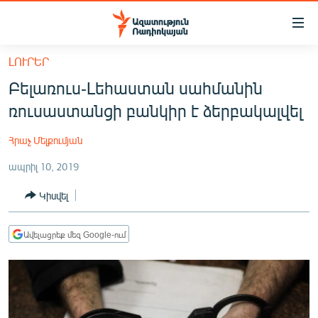
Մատչելիության
հղումներ
Անցնել
ԼՈՒՐԵՐ
հիմնական
ԱԶԱՏՈՒԹՅՈՒՆ TV
Բելառուս-Լեհաստան սահմանին
բովանդակությանը
ՀԱՅԱՍՏԱՆ
Անցնել
ռուսաստանցի բանկիր է ձերբակալվել
հիմնական
ՔԱՂԱՔԱԿԱՆ
մենյուին
Հրաչ Մելքումյան
ԸՆՏՐՈՒԹՅՈՒՆՆԵՐ 2026
Որոնում
ապրիլ 10, 2019
ԻՐԱՎՈՒՆՔ
Կիսվել
ՀԱՍԱՐԱԿՈՒԹՅՈՒՆ
ՏՆՏԵՍՈՒԹՅՈՒՆ
Ավելացրեք մեզ Google-ում
ՂԱՐԱԲԱՂ
ՊԱՏԵՐԱԶՄԻ 6 ՇԱԲԱԹՆԵՐԸ
ՏԱՐԱԾԱՇՐՋԱՆ