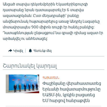
Անցած տարվա դեկտեմբերին Եկատերինբուրգի
English
դատարանը նրան դատապարտել էր 6 տարվա
Русский
ազատազրկման: Ըստ մեղադրանքի՝ բանկը
անվճարունակ հայտարարելուց առաջ Անդրեյ Լազարևը
ՀԵՏԵՎԵՔ ՄԵԶ
մոտավորապես 900 միլիոն ռուբլի էր հանել բանկից:
Դատաքննության ընթացքում նա գրավի դիմաց ազատ էր
արձակվել ու անհետացել:
Կիսվել
Հետևեք մեզ
«Ազատության» բոլոր կայքերը
Շարունակել կարդալ
ՀԱՅԱՍՏԱՆ
Փաշինյանը վերահաստատեց
Երևանի հավատարմությունը
ԵԱՏՄ-ին, կրկին բացառեց
ԵՄ հարցով հանրաքվեն