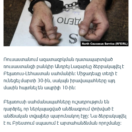
ՄԻՋԱԶԳԱՅԻՆ
ՄՇԱԿՈՒՅԹ
ՍՊՈՐՏ
ՄԵԿՆԱԲԱՆՈՒԹՅՈՒՆ
ՏՏ ԵՒ ԻՆՏԵՐՆԵՏ
ԿՈՐՈՆԱՎԻՐՈՒՍ
Ռուսաստանում ազատազրկման դատապարտված
ռուսաստանցի բանկիր Անդրեյ Լազարևը ձերբակալվել է
ԱՐԽԻՎ
Բելառուս-Լեհաստան սահմանին: Միջադեպը տեղի է
ՏԵՍԱՆՅՈՒԹԵՐ
ունեցել մարտի 30-ին, սակայն իրավապահները այդ
մասին հայտնել են ապրիլի 10-ին:
ԲԱՆԱՎԵՃ
ՁԳՏԵԼՈՎ ԼԱՎԱԳՈՒՅՆԻՆ
Բելառուսի սահմանապահները ուշադրություն են
դարձրել, որ ներկայացված անձնագրում փոխված է
ՓՈԴՔԱՍԹ
անձնական տվյալներ պարունակող էջը: Նա ձերբակալվել
է ու Բրեստում սպասում է արտահանձնման որոշմանը:
Հայերեն