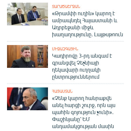
ՏԱՐԱԾԱՇՐՋԱՆ
«Թրամփի ուղին» կարող է
ամրապնդել Հայաստանի և
Ադրբեջանի միջև
խաղաղությունը. Լայթսթոուն
ՄԻՋԱԶԳԱՅԻՆ
Կադիրովը 3-րդ անգամ է
գրանցվել Չեչնիայի
ղեկավարի ուղղակի
ընտրություններում
ՀԱՅԱՍՏԱՆ
«Չենք կարող հանրաքվե
անել հարցի շուրջ, որն այս
պահին գոյություն չունի»․
Փաշինյանը՝ ԵՄ
անդամակցության մասին