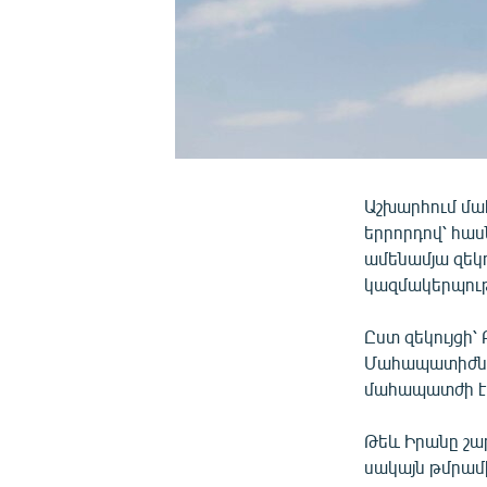
Աշխարհում մա
երրորդով՝ հաս
ամենամյա զեկո
կազմակերպութ
Ըստ զեկույցի՝
Մահապատիժներ
մահապատժի է ե
Թեև Իրանը շար
սակայն թմրամի