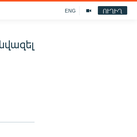
ՈՒՂԻՂ
ENG
նվազել