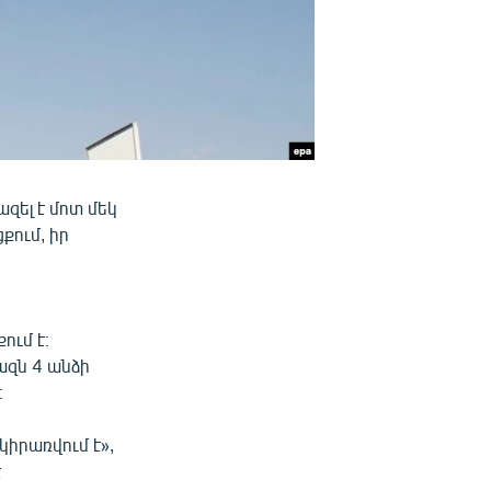
ել է մոտ մեկ
քում, իր
ում է։
զն 4 անձի
։
կիրառվում է»,
է