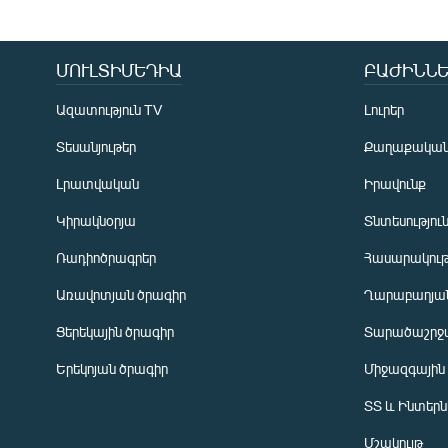
ՄՈՒԼՏԻՄԵԴԻԱ
ԲԱԺԻՆՆԵ
Ազատություն TV
Լուրեր
Տեսանյութեր
Քաղաքակա
Լրատվական
Իրավունք
Կիրակնօրյա
Տնտեսությու
Ռադիոծրագրեր
Հասարակութ
Առավոտյան ծրագիր
Ղարաբաղյան
Ցերեկային ծրագիր
Տարածաշրջ
Հայերեն
Երեկոյան ծրագիր
Միջազգային
English
ՏՏ և Ինտեր
Русский
Մշակույթ