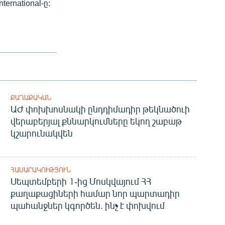
rnational-ը:
ՔԱՂԱՔԱԿԱՆ
ԱԺ փոխխոսնակի ընդդիմադիր թեկնածուի
վերաբերյալ քննարկումները եկող շաբաթ
կշարունակվեն
ՀԱՍԱՐԱԿՈՒԹՅՈՒՆ
Սեպտեմբերի 1-ից Մոսկվայում ՀՀ
քաղաքացիների համար նոր պարտադիր
պահանջներ կգործեն. ինչ է փոխվում