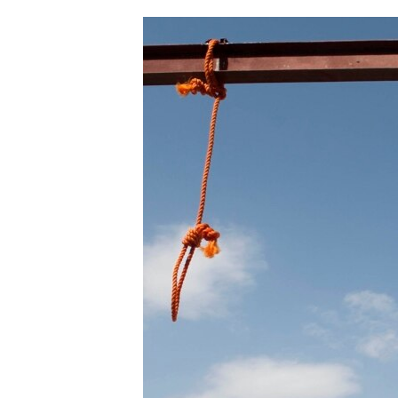
ՄԻՋԱԶԳԱՅԻՆ
ՄՇԱԿՈՒՅԹ
ՍՊՈՐՏ
ՄԵԿՆԱԲԱՆՈՒԹՅՈՒՆ
ՏՏ ԵՒ ԻՆՏԵՐՆԵՏ
ԿՈՐՈՆԱՎԻՐՈՒՍ
ԱՐԽԻՎ
ՏԵՍԱՆՅՈՒԹԵՐ
ԲԱՆԱՎԵՃ
ՁԳՏԵԼՈՎ ԼԱՎԱԳՈՒՅՆԻՆ
ՓՈԴՔԱՍԹ