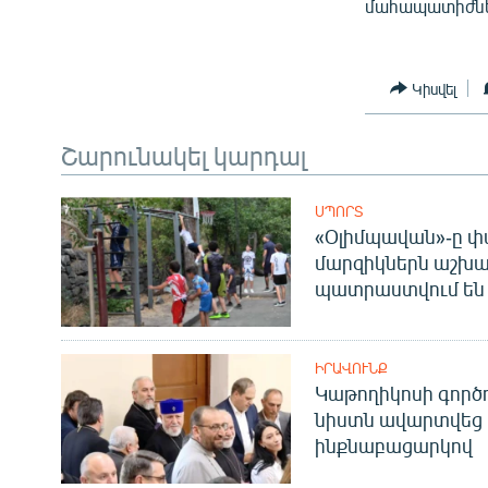
մահապատիժների
Կիսվել
Շարունակել կարդալ
ՍՊՈՐՏ
«Օլիմպավան»-ը փ
մարզիկներն աշխա
պատրաստվում են 
ԻՐԱՎՈՒՆՔ
Կաթողիկոսի գոր
նիստն ավարտվեց
ինքնաբացարկով