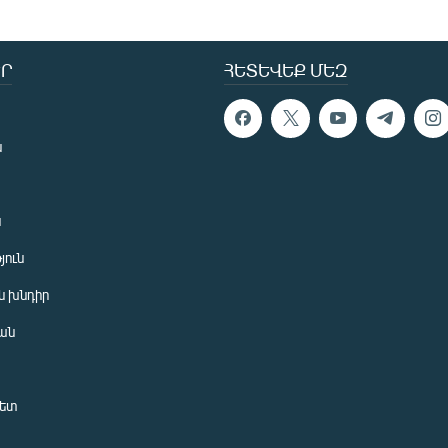
Ր
ՀԵՏԵՎԵՔ ՄԵԶ
ն
ն
յուն
 խնդիր
ան
նետ