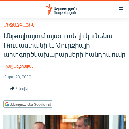
Մատչելիության
հղումներ
Անցնել
ՄԻՋԱԶԳԱՅԻՆ
հիմնական
ԱԶԱՏՈՒԹՅՈՒՆ TV
Անթալիայում այսօր տեղի կունենա
բովանդակությանը
ՀԱՅԱՍՏԱՆ
Անցնել
Ռուսաստանի և Թուրքիայի
հիմնական
ՔԱՂԱՔԱԿԱՆ
արտգործնախարարների հանդիպումը
մենյուին
ԸՆՏՐՈՒԹՅՈՒՆՆԵՐ 2026
Որոնում
Հրաչ Մելքումյան
ԻՐԱՎՈՒՆՔ
մարտ 29, 2019
ՀԱՍԱՐԱԿՈՒԹՅՈՒՆ
Կիսվել
ՏՆՏԵՍՈՒԹՅՈՒՆ
ՂԱՐԱԲԱՂ
Ավելացրեք մեզ Google-ում
ՊԱՏԵՐԱԶՄԻ 6 ՇԱԲԱԹՆԵՐԸ
ՏԱՐԱԾԱՇՐՋԱՆ