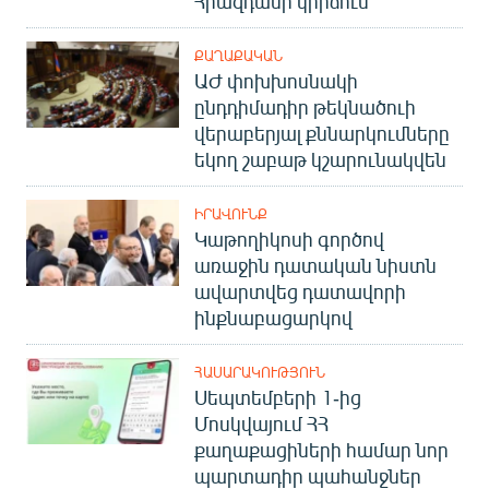
Հրազդանի կիրճում
ՔԱՂԱՔԱԿԱՆ
ԱԺ փոխխոսնակի
ընդդիմադիր թեկնածուի
վերաբերյալ քննարկումները
եկող շաբաթ կշարունակվեն
ԻՐԱՎՈՒՆՔ
Կաթողիկոսի գործով
առաջին դատական նիստն
ավարտվեց դատավորի
ինքնաբացարկով
ՀԱՍԱՐԱԿՈՒԹՅՈՒՆ
Սեպտեմբերի 1-ից
Մոսկվայում ՀՀ
քաղաքացիների համար նոր
պարտադիր պահանջներ