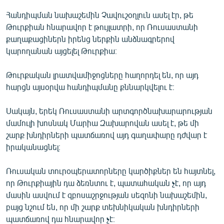
English
Հանդիպման նախաշեմին Չավուշօղլուն ասել էր, թե
Թուրքիան հնարավոր է թույլատրի, որ Ռուսաստանի
Русский
քաղաքացիներն իրենց ներքին անձնագրերով
կարողանան այցելել Թուրքիա։
ՀԵՏԵՎԵՔ ՄԵԶ
Թուրքական լրատվամիջոցները հաղորդել են, որ այդ
հարցն այսօրվա հանդիպմանը քննարկվելու է։
Սակայն, երեկ Ռուսաստանի արտգործնախարարության
«Ազատության» բոլոր կայքերը
մամուլի խոսնակ Մարիա Զախարովան ասել է, թե մի
շարք խնդիրների պատճառով այդ գաղափարը դժվար է
իրականացնել։
Ռուսական տուրօպերատորները կարծիքներ են հայտնել,
որ Թուրքիային դա ձեռնտու է, պատահական չէ, որ այդ
մասին ասվում է զբոսաշրջության սեզոնի նախաշեմին,
բայց նշում են, որ մի շարք տեխնիկական խնդիրների
պատճառով դա հնարավոր չէ։