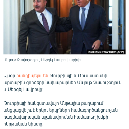
ՄԻՋԱԶԳԱՅԻՆ
ՄՇԱԿՈՒՅԹ
ՍՊՈՐՏ
ՄԵԿՆԱԲԱՆՈՒԹՅՈՒՆ
ՏՏ ԵՒ ԻՆՏԵՐՆԵՏ
ԿՈՐՈՆԱՎԻՐՈՒՍ
Մևլութ Չավուշօղլու, Սերգեյ Լավրով, արխիվ
ԱՐԽԻՎ
Այսօր
հանդիպելու են
Թուրքիայի և Ռուսաստանի
ՏԵՍԱՆՅՈՒԹԵՐ
արտաքին գործերի նախարարներ Մևլութ Չավուշօղլուն
ԲԱՆԱՎԵՃ
և Սերգեյ Լավրովը։
ՁԳՏԵԼՈՎ ԼԱՎԱԳՈՒՅՆԻՆ
Թուրքիայի հանգստավայր Անթալիա քաղաքում
ՓՈԴՔԱՍԹ
անցկացվելու է երկու երկրների համագործակցության
ռազմավարական պլանավորման համատեղ խմբի
հերթական նիստը։
Հայերեն