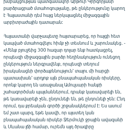
խմբակցության պատգամավոր Արթուր Գրիգորյանի
English
բարձրացրած մտահոգությանը, թե ընկերությունը կարող
է Հայաստանի դեմ հայց ներկայացնել միջազգային
Русский
արբիտրաժային դատարան:
ՀԵՏԵՎԵՔ ՄԵԶ
Հայաստանի վարչապետը հայտարարեց, որ հայցի հետ
կապված մտահոգվելու հիմք չի տեսնում և շարունակեց․ -
«Մենք բյուջեից 300 հազար դոլար ենք հատկացրել,
որպեսզի միջազգային բարձր հեղինակություն ունեցող
ընկերություն ներգրավենք, որպեսզի տեղում
իրականացնի փորձաքննություն՝ տալու մի հարցի
«Ազատության» բոլոր կայքերը
պատասխան՝ արդյոք այն բնապահպանական ռիսկերը,
որոնք կարող են առաջանալ Ամուլսարի հանքի
շահագործման պայմաններում, դրանք կառավարելի են,
թե կառավարելի չեն, ընդունելի են, թե ընդունելի չեն: Ընդ
որում, դա քրեական գործի շրջանակներում է: Ես ասում
եմ շատ պարզ, եթե կասվի, որ այստեղ կան
բնապահպանական ռիսկեր Ջերմուկի ջրային ավազանի
և Սևանա լճի համար, ուրեմն այդ ծրագիրը