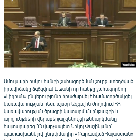
ՄԻՋԱԶԳԱՅԻՆ
ՄՇԱԿՈՒՅԹ
ՍՊՈՐՏ
ՄԵԿՆԱԲԱՆՈՒԹՅՈՒՆ
ՏՏ ԵՒ ԻՆՏԵՐՆԵՏ
ԿՈՐՈՆԱՎԻՐՈՒՍ
ԱՐԽԻՎ
Ամուլսարի ոսկու հանքի շահագործման շուրջ ստեղծված
ՏԵՍԱՆՅՈՒԹԵՐ
իրավիճակը ձգձգվում է, քանի որ հանքը շահագործող
ԲԱՆԱՎԵՃ
«Լիդիան» ընկերությունը հրաժարվել է համագործակցել
կառավարության հետ, այսօր Ազգային ժողովում ՀՀ
ՁԳՏԵԼՈՎ ԼԱՎԱԳՈՒՅՆԻՆ
կառավարության ծրագրի կատարման ընթացքի և
ՓՈԴՔԱՍԹ
արդյունքների վերաբերյալ զեկույցի քննարկմանը
հայտարարեց ՀՀ վարչապետ Նիկոլ Փաշինյանը՝
պատասխանելով ընդդիմադիր «Բարգավաճ Հայաստան»
Հայերեն