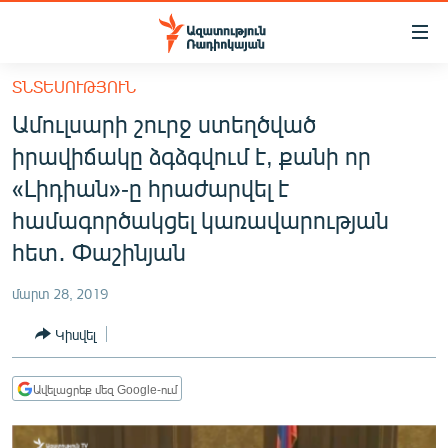
Մատչելիության
հղումներ
Անցնել
ՏՆՏԵՍՈՒԹՅՈՒՆ
հիմնական
ԱԶԱՏՈՒԹՅՈՒՆ TV
Ամուլսարի շուրջ ստեղծված
բովանդակությանը
ՀԱՅԱՍՏԱՆ
Անցնել
իրավիճակը ձգձգվում է, քանի որ
հիմնական
ՔԱՂԱՔԱԿԱՆ
«Լիդիան»-ը հրաժարվել է
մենյուին
ԸՆՏՐՈՒԹՅՈՒՆՆԵՐ 2026
համագործակցել կառավարության
Որոնում
հետ․ Փաշինյան
ԻՐԱՎՈՒՆՔ
ՀԱՍԱՐԱԿՈՒԹՅՈՒՆ
մարտ 28, 2019
ՏՆՏԵՍՈՒԹՅՈՒՆ
Կիսվել
ՂԱՐԱԲԱՂ
Ավելացրեք մեզ Google-ում
ՊԱՏԵՐԱԶՄԻ 6 ՇԱԲԱԹՆԵՐԸ
ՏԱՐԱԾԱՇՐՋԱՆ