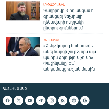
ՄԻՋԱԶԳԱՅԻՆ
Կադիրովը 3-րդ անգամ է
գրանցվել Չեչնիայի
ղեկավարի ուղղակի
ընտրություններում
ՀԱՅԱՍՏԱՆ
«Չենք կարող հանրաքվե
անել հարցի շուրջ, որն այս
պահին գոյություն չունի»․
Փաշինյանը՝ ԵՄ
անդամակցության մասին
ՀԵՏԵՎԵՔ ՄԵԶ