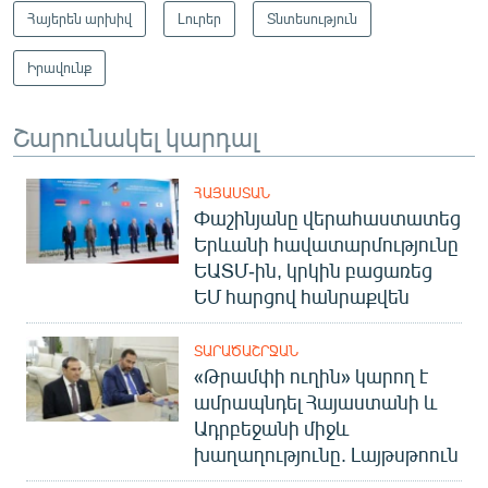
Հայերեն արխիվ
Լուրեր
Տնտեսություն
Իրավունք
Շարունակել կարդալ
ՀԱՅԱՍՏԱՆ
Փաշինյանը վերահաստատեց
Երևանի հավատարմությունը
ԵԱՏՄ-ին, կրկին բացառեց
ԵՄ հարցով հանրաքվեն
ՏԱՐԱԾԱՇՐՋԱՆ
«Թրամփի ուղին» կարող է
ամրապնդել Հայաստանի և
Ադրբեջանի միջև
խաղաղությունը. Լայթսթոուն