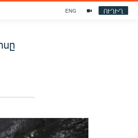
ՈՒՂԻՂ
ENG
րսը