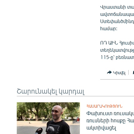
Վրաստանի տա
ավտոճանապար
Ստեփանծմինդ
համար:
ՌԴ ԱԻՆ Հյուս
տեղեկատվությ
115-ը՝ բեռնա
Կիսվել
Շարունակել կարդալ
ՀԱՍԱՐԱԿՈՒԹՅՈՒՆ
Փախուստ ռուսական
ռուսների հոսքը Հ
ակտիվացել