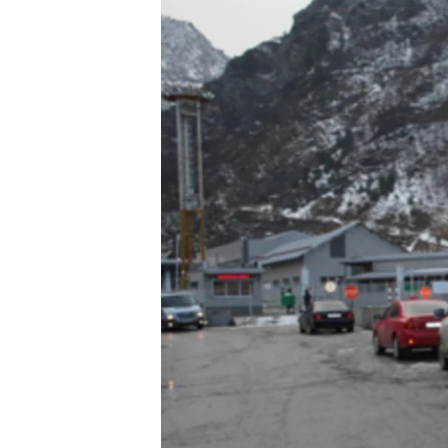
ՄԻՋԱԶԳԱՅԻՆ
ՄՇԱԿՈՒՅԹ
ՍՊՈՐՏ
ՄԵԿՆԱԲԱՆՈՒԹՅՈՒՆ
ՏՏ ԵՒ ԻՆՏԵՐՆԵՏ
ԿՈՐՈՆԱՎԻՐՈՒՍ
ԱՐԽԻՎ
ՏԵՍԱՆՅՈՒԹԵՐ
ԲԱՆԱՎԵՃ
ՁԳՏԵԼՈՎ ԼԱՎԱԳՈՒՅՆԻՆ
ՓՈԴՔԱՍԹ