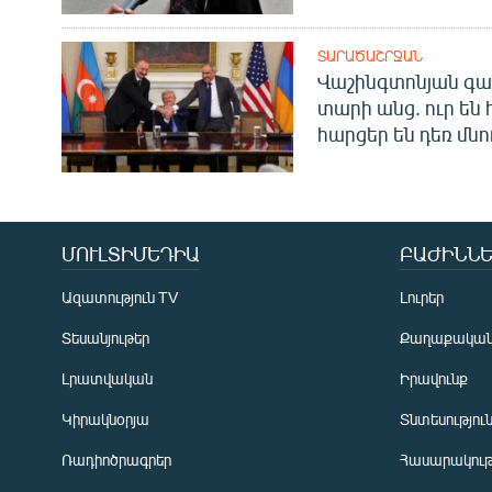
ՏԱՐԱԾԱՇՐՋԱՆ
Վաշինգտոնյան գա
տարի անց. ուր են 
հարցեր են դեռ մնո
ՄՈՒԼՏԻՄԵԴԻԱ
ԲԱԺԻՆՆԵ
Ազատություն TV
Լուրեր
Տեսանյութեր
Քաղաքակա
Լրատվական
Իրավունք
Կիրակնօրյա
Տնտեսությու
Ռադիոծրագրեր
Հասարակութ