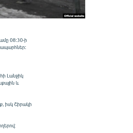
ամը 08:30-ի
նապարհներ:
հի Լանջիկ
նքային և
, իսկ Շիրակի
ողերով։