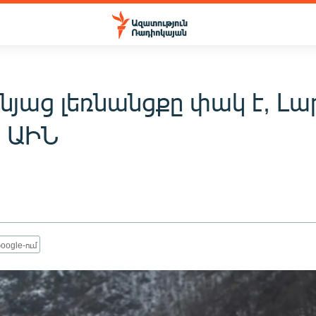
նյաց լեռնանցքը փակ է, Լա
. ԱԻՆ
oogle-ում