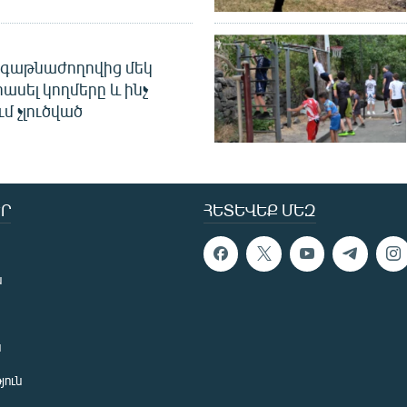
գաթնաժողովից մեկ
հասել կողմերը և ինչ
ւմ չլուծված
Ր
ՀԵՏԵՎԵՔ ՄԵԶ
ն
ն
յուն