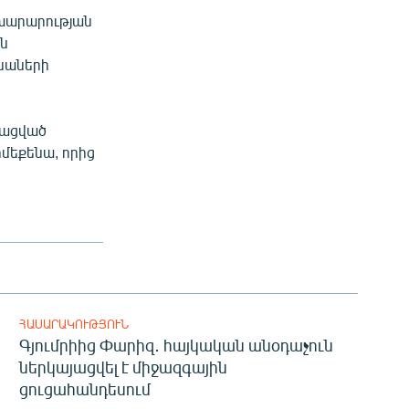
խարարության
ն
նաների
տացված
մեքենա, որից
ՀԱՍԱՐԱԿՈՒԹՅՈՒՆ
Գյումրիից Փարիզ․ հայկական անօդաչուն
ներկայացվել է միջազգային
ցուցահանդեսում