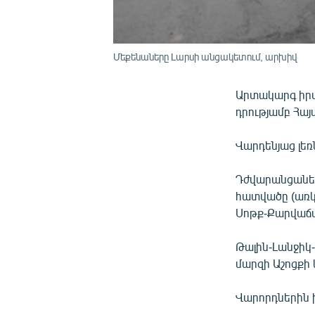
Մեքենաները Լարսի անցակետում, արխիվ
Արտակարգ իրա
դրությամբ Հա
Վարդենյաց լեռ
Դժվարանցանել
հատվածը (առկա
Սոթք-Քարվաճ
Թալին-Լանջիկ
մարզի Աշոցքի 
Վարորդներին 