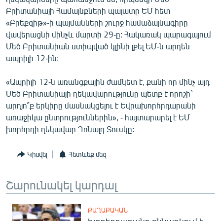
English
Բրիտանիայի Համայնքների պալատը ԵՄ հետ
«Բրեքզիթ»-ի պայմանների շուրջ համաձայնագիրը
Русский
վավերացնի մինչև մարտի 29-ը: Հակառակ պարագայում
Մեծ Բրիտանիան ստիպված կլինի լքել ԵՄ-ն արդեն
ՀԵՏԵՎԵՔ ՄԵԶ
ապրիլի 12-ին:
«Ապրիլի 12-ն առանցքային ժամկետ է, քանի որ մինչ այդ
Մեծ Բրիտանիայի ղեկավարությունը պետք է որոշի`
արդյո՞ք երկիրը մասնակցելու է Եվրախորհրդարանի
առաջիկա ընտրություններին», - հայտարարել է ԵՄ
«Ազատության» բոլոր կայքերը
խորհրդի ղեկավար Դոնալդ Տուսկը:
Կիսվել
Հետևեք մեզ
Շարունակել կարդալ
ՔԱՂԱՔԱԿԱՆ