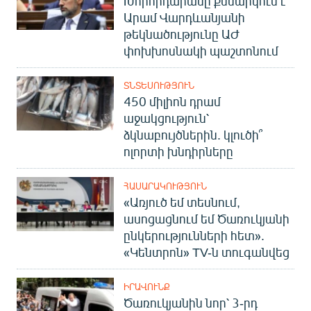
Խորհրդարանը քննարկում է
Արամ Վարդևանյանի
թեկնածությունը ԱԺ
փոխխոսնակի պաշտոնում
ՏՆՏԵՍՈՒԹՅՈՒՆ
450 միլիոն դրամ
աջակցություն՝
ձկնաբույծներին. կլուծի՞
ոլորտի խնդիրները
ՀԱՍԱՐԱԿՈՒԹՅՈՒՆ
«Առյուծ եմ տեսնում,
ասոցացնում եմ Ծառուկյանի
ընկերությունների հետ».
«Կենտրոն» TV-ն տուգանվեց
ԻՐԱՎՈՒՆՔ
Ծառուկյանին նոր՝ 3-րդ