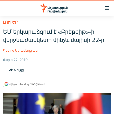
Մատչելիության
հղումներ
Անցնել
ԼՈՒՐԵՐ
հիմնական
ԱԶԱՏՈՒԹՅՈՒՆ TV
ԵՄ երկարաձգում է «Բրեքզիթ»-ի
բովանդակությանը
ՀԱՅԱՍՏԱՆ
Անցնել
վերջնաժամկետը մինչև մայիսի 22-ը
հիմնական
ՔԱՂԱՔԱԿԱՆ
մենյուին
Գեւորգ Ստամբոլցյան
ԸՆՏՐՈՒԹՅՈՒՆՆԵՐ 2026
Որոնում
մարտ 22, 2019
ԻՐԱՎՈՒՆՔ
Կիսվել
ՀԱՍԱՐԱԿՈՒԹՅՈՒՆ
ՏՆՏԵՍՈՒԹՅՈՒՆ
Ավելացրեք մեզ Google-ում
ՂԱՐԱԲԱՂ
ՊԱՏԵՐԱԶՄԻ 6 ՇԱԲԱԹՆԵՐԸ
ՏԱՐԱԾԱՇՐՋԱՆ