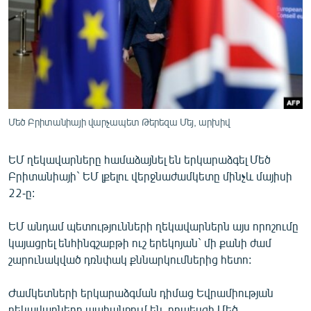
ՄԻՋԱԶԳԱՅԻՆ
ՄՇԱԿՈՒՅԹ
ՍՊՈՐՏ
ՄԵԿՆԱԲԱՆՈՒԹՅՈՒՆ
ՏՏ ԵՒ ԻՆՏԵՐՆԵՏ
Մեծ Բրիտանիայի վարչապետ Թերեզա Մեյ, արխիվ
ԿՈՐՈՆԱՎԻՐՈՒՍ
ԵՄ ղեկավարները համաձայնել են երկարաձգել Մեծ
ԱՐԽԻՎ
Բրիտանիայի` ԵՄ լքելու վերջնաժամկետը մինչև մայիսի
ՏԵՍԱՆՅՈՒԹԵՐ
22-ը:
ԲԱՆԱՎԵՃ
ԵՄ անդամ պետությունների ղեկավարներն այս որոշումը
ՁԳՏԵԼՈՎ ԼԱՎԱԳՈՒՅՆԻՆ
կայացրել ենհինգշաբթի ուշ երեկոյան` մի քանի ժամ
շարունակված դռնփակ քննարկումներից հետո:
ՓՈԴՔԱՍԹ
Ժամկետների երկարաձգման դիմաց Եվրամիության
Հայերեն
ղեկավարները պահանջում են, որպեսզի Մեծ