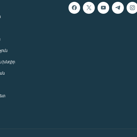
ն
ն
յուն
 խնդիր
ան
նետ