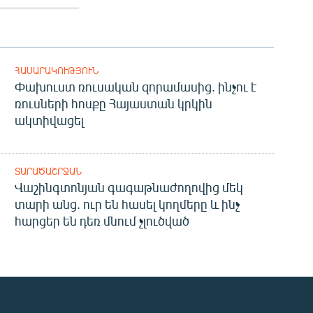
ՀԱՍԱՐԱԿՈՒԹՅՈՒՆ
Փախուստ ռուսական զորամասից. ինչու է
ռուսների հոսքը Հայաստան կրկին
ակտիվացել
ՏԱՐԱԾԱՇՐՋԱՆ
Վաշինգտոնյան գագաթնաժողովից մեկ
տարի անց. ուր են հասել կողմերը և ինչ
հարցեր են դեռ մնում չլուծված