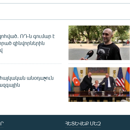
զոհված․ ՌԴ-ն գումար է
որած զինվորներին
վ
 հայկական անօդաչուն
ջազգային
Ր
ՀԵՏԵՎԵՔ ՄԵԶ