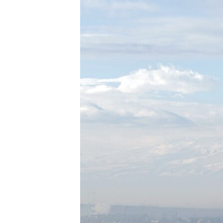
ՄԻՋԱԶԳԱՅԻՆ
ՄՇԱԿՈՒՅԹ
ՍՊՈՐՏ
ՄԵԿՆԱԲԱՆՈՒԹՅՈՒՆ
ՏՏ ԵՒ ԻՆՏԵՐՆԵՏ
ԿՈՐՈՆԱՎԻՐՈՒՍ
ԱՐԽԻՎ
ՏԵՍԱՆՅՈՒԹԵՐ
ԲԱՆԱՎԵՃ
ՁԳՏԵԼՈՎ ԼԱՎԱԳՈՒՅՆԻՆ
ՓՈԴՔԱՍԹ