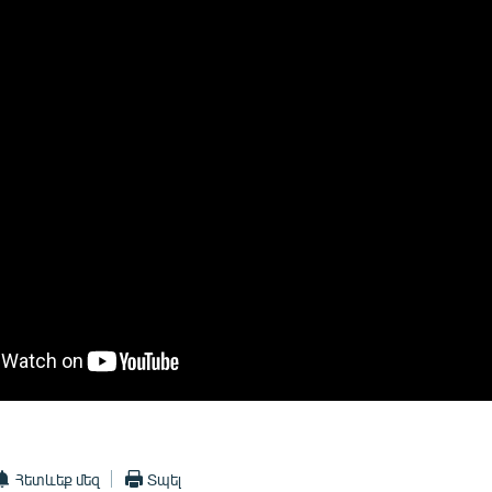
Հետևեք մեզ
Տպել