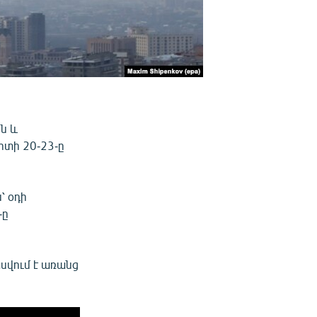
ն և
րտի 20-23-ը
՝ օդի
-ը
սվում է առանց