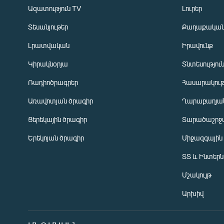
Ազատություն TV
Լուրեր
Տեսանյութեր
Քաղաքակա
Լրատվական
Իրավունք
Կիրակնօրյա
Տնտեսությու
Ռադիոծրագրեր
Հասարակութ
Առավոտյան ծրագիր
Ղարաբաղյան
Ցերեկային ծրագիր
Տարածաշրջ
Հայերեն
Երեկոյան ծրագիր
Միջազգային
English
ՏՏ և Ինտեր
Русский
Մշակույթ
ՀԵՏԵՎԵՔ ՄԵԶ
Արխիվ