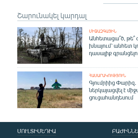
Շարունակել կարդալ
ՄԻՋԱԶԳԱՅԻՆ
Անհետացա՞ծ, թե՞ 
խնայում՝ անհետ կ
դասալիք գրանցելո
ՀԱՍԱՐԱԿՈՒԹՅՈՒՆ
Գյումրիից Փարիզ․
ներկայացվել է մի
ցուցահանդեսում
ՄՈՒԼՏԻՄԵԴԻԱ
ԲԱԺԻՆՆԵ