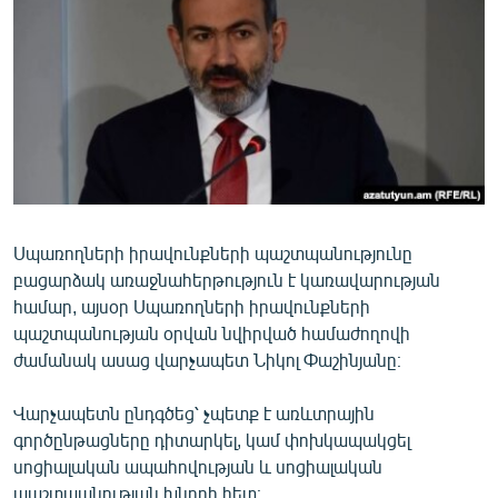
ՄԻՋԱԶԳԱՅԻՆ
ՄՇԱԿՈՒՅԹ
ՍՊՈՐՏ
ՄԵԿՆԱԲԱՆՈՒԹՅՈՒՆ
ՏՏ ԵՒ ԻՆՏԵՐՆԵՏ
ԿՈՐՈՆԱՎԻՐՈՒՍ
Սպառողների իրավունքների պաշտպանությունը
ԱՐԽԻՎ
բացարձակ առաջնահերթություն է կառավարության
ՏԵՍԱՆՅՈՒԹԵՐ
համար, այսօր Սպառողների իրավունքների
պաշտպանության օրվան նվիրված համաժողովի
ԲԱՆԱՎԵՃ
ժամանակ ասաց վարչապետ Նիկոլ Փաշինյանը։
ՁԳՏԵԼՈՎ ԼԱՎԱԳՈՒՅՆԻՆ
Վարչապետն ընդգծեց՝ չպետք է առևտրային
ՓՈԴՔԱՍԹ
գործընթացները դիտարկել, կամ փոխկապակցել
սոցիալական ապահովության և սոցիալական
Հայերեն
պաշտպանության խնդրի հետ։