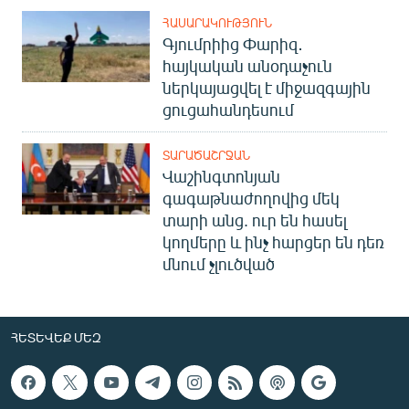
ՀԱՍԱՐԱԿՈՒԹՅՈՒՆ
Գյումրիից Փարիզ․
հայկական անօդաչուն
ներկայացվել է միջազգային
ցուցահանդեսում
ՏԱՐԱԾԱՇՐՋԱՆ
Վաշինգտոնյան
գագաթնաժողովից մեկ
տարի անց. ուր են հասել
կողմերը և ինչ հարցեր են դեռ
մնում չլուծված
ՀԵՏԵՎԵՔ ՄԵԶ