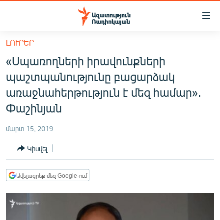
Մատչելիության
հղումներ
Անցնել
ԼՈՒՐԵՐ
հիմնական
ԱԶԱՏՈՒԹՅՈՒՆ TV
«Սպառողների իրավունքների
բովանդակությանը
ՀԱՅԱՍՏԱՆ
Անցնել
պաշտպանությունը բացարձակ
հիմնական
ՔԱՂԱՔԱԿԱՆ
առաջնահերթություն է մեզ համար».
մենյուին
ԸՆՏՐՈՒԹՅՈՒՆՆԵՐ 2026
Փաշինյան
Որոնում
ԻՐԱՎՈՒՆՔ
մարտ 15, 2019
ՀԱՍԱՐԱԿՈՒԹՅՈՒՆ
Կիսվել
ՏՆՏԵՍՈՒԹՅՈՒՆ
ՂԱՐԱԲԱՂ
Ավելացրեք մեզ Google-ում
ՊԱՏԵՐԱԶՄԻ 6 ՇԱԲԱԹՆԵՐԸ
ՏԱՐԱԾԱՇՐՋԱՆ