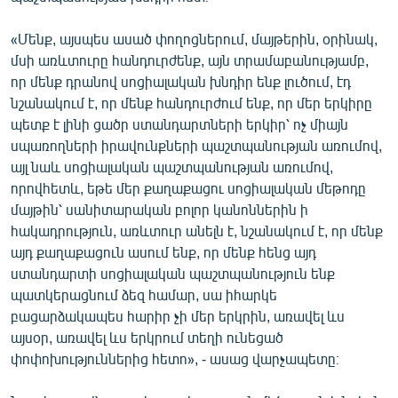
English
«Մենք, այսպես ասած փողոցներում, մայթերին, օրինակ,
Русский
մսի առևտուրը հանդուրժենք, այն տրամաբանությամբ,
որ մենք դրանով սոցիալական խնդիր ենք լուծում, էդ
ՀԵՏԵՎԵՔ ՄԵԶ
նշանակում է, որ մենք հանդուրժում ենք, որ մեր երկիրը
պետք է լինի ցածր ստանդարտների երկիր՝ ոչ միայն
սպառողների իրավունքների պաշտպանության առումով,
այլ նաև սոցիալական պաշտպանության առումով,
որովհետև, եթե մեր քաղաքացու սոցիալական մեթոդը
մայթին՝ սանիտարական բոլոր կանոններին ի
«Ազատության» բոլոր կայքերը
հակադրություն, առևտուր անելն է, նշանակում է, որ մենք
այդ քաղաքացուն ասում ենք, որ մենք հենց այդ
ստանդարտի սոցիալական պաշտպանություն ենք
պատկերացնում ձեզ համար, սա իհարկե
բացարձակապես հարիր չի մեր երկրին, առավել ևս
այսօր, առավել ևս երկրում տեղի ունեցած
փոփոխություններից հետո», - ասաց վարչապետը։