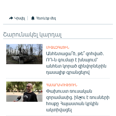
Կիսվել
Հետևեք մեզ
Շարունակել կարդալ
ՄԻՋԱԶԳԱՅԻՆ
Անհետացա՞ծ, թե՞ զոհված․
ՌԴ-ն գումար է խնայում՝
անհետ կորած զինվորներին
դասալիք գրանցելով
ՀԱՍԱՐԱԿՈՒԹՅՈՒՆ
Փախուստ ռուսական
զորամասից. ինչու է ռուսների
հոսքը Հայաստան կրկին
ակտիվացել