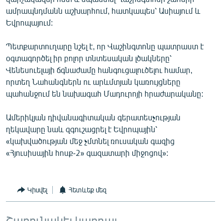
English
ամրապնդմանն աշխարհում, հատկապես՝ Ասիայում և
Եվրոպայում:
Русский
Պետքարտուղարը նշել է, որ Վաշինգտոնը պատրաստ է
ՀԵՏԵՎԵՔ ՄԵԶ
օգտագործել իր բոլոր տնտեսական լծակները՝
Վենեսուելայի ճգնաժամը հանգուցալուծելու համար,
որտեղ Նահանգներն ու արևմտյան կառույցները
պահանջում են նախագահ Մադուրոյի հրաժարականը:
Ամերիկյան դիվանագիտական գերատեսչության
«Ազատության» բոլոր կայքերը
ղեկավարը նաև զգուշացրել է Եվրոպային՝
«կախվածության մեջ չմտնել ռուսական գազից
«Հյուսիսային հոսք-2» գազատարի միջոցով»:
Կիսվել
Հետևեք մեզ
Շարունակել կարդալ