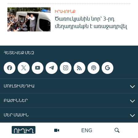
ԻՐԱՎՈՒՆՔ
Ծառուկյանին նոր՝ 3-րդ
մեղադրանքն է առաջադրվել
ՀԵՏԵՎԵՔ ՄԵԶ
ՄՈՒԼՏԻՄԵԴԻԱ
ԲԱԺԻՆՆԵՐ
ՄԵՐ ՄԱՍԻՆ
ՈՒՂԻՂ
ENG
«Ազատ Եվրոպա/Ազատություն» ռադիոկայան © 2026