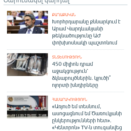
ՔԱՂԱՔԱԿԱՆ
Խորհրդարանը քննարկում է
Արամ Վարդևանյանի
թեկնածությունը ԱԺ
փոխխոսնակի պաշտոնում
ՏՆՏԵՍՈՒԹՅՈՒՆ
450 միլիոն դրամ
աջակցություն՝
ձկնաբույծներին. կլուծի՞
ոլորտի խնդիրները
ՀԱՍԱՐԱԿՈՒԹՅՈՒՆ
«Առյուծ եմ տեսնում,
ասոցացնում եմ Ծառուկյանի
ընկերությունների հետ».
«Կենտրոն» TV-ն տուգանվեց