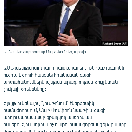
ՄԻՋԱԶԳԱՅԻՆ
ՄՇԱԿՈՒՅԹ
ՍՊՈՐՏ
ՄԵԿՆԱԲԱՆՈՒԹՅՈՒՆ
ՏՏ ԵՒ ԻՆՏԵՐՆԵՏ
ԱՄՆ պետքարտուղար Մայք Փոմփեո, արխիվ
ԿՈՐՈՆԱՎԻՐՈՒՍ
ԱՄՆ պետքարտուղարը հայտարարել է, թե Վաշինգտոնն
ԱՐԽԻՎ
ուզում է զրոյի հասցնել իրանական գազի
ՏԵՍԱՆՅՈՒԹԵՐ
արտահանումներն այնքան արագ, որքան թույլ կտան
շուկայի օրենքները:
ԲԱՆԱՎԵՃ
ՁԳՏԵԼՈՎ ԼԱՎԱԳՈՒՅՆԻՆ
Ելույթ ունենալով Հյուսթոնում՝ էներգետիկ
համաժողովում, Մայք Փոմփեոն նավթի և գազի
ՓՈԴՔԱՍԹ
արդյունահանմամբ զբաղվող ամերիկյան
ընկերություններին կոչ է արել համագործակցել Թրամփի
Հայերեն
վարչակազմի հետ և նպաստել Վաշինգտոնի շահերի