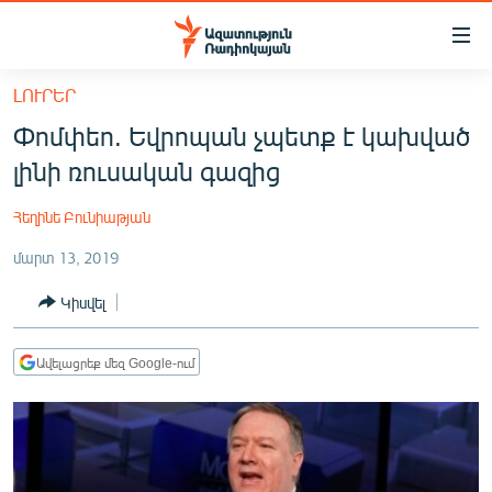
Մատչելիության
հղումներ
Անցնել
ԼՈՒՐԵՐ
հիմնական
ԱԶԱՏՈՒԹՅՈՒՆ TV
Փոմփեո. Եվրոպան չպետք է կախված
բովանդակությանը
ՀԱՅԱՍՏԱՆ
Անցնել
լինի ռուսական գազից
հիմնական
ՔԱՂԱՔԱԿԱՆ
մենյուին
Հեղինե Բունիաթյան
ԸՆՏՐՈՒԹՅՈՒՆՆԵՐ 2026
Որոնում
մարտ 13, 2019
ԻՐԱՎՈՒՆՔ
Կիսվել
ՀԱՍԱՐԱԿՈՒԹՅՈՒՆ
ՏՆՏԵՍՈՒԹՅՈՒՆ
Ավելացրեք մեզ Google-ում
ՂԱՐԱԲԱՂ
ՊԱՏԵՐԱԶՄԻ 6 ՇԱԲԱԹՆԵՐԸ
ՏԱՐԱԾԱՇՐՋԱՆ