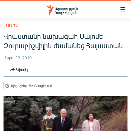
Մատչելիության
հղումներ
Անցնել
ԼՈՒՐԵՐ
հիմնական
ԱԶԱՏՈՒԹՅՈՒՆ TV
Վրաստանի նախագահ Սալոմե
բովանդակությանը
ՀԱՅԱՍՏԱՆ
Անցնել
Զուրաբիշվիլին ժամանեց Հայաստան
հիմնական
ՔԱՂԱՔԱԿԱՆ
մենյուին
մարտ 13, 2019
ԸՆՏՐՈՒԹՅՈՒՆՆԵՐ 2026
Որոնում
Կիսվել
ԻՐԱՎՈՒՆՔ
ՀԱՍԱՐԱԿՈՒԹՅՈՒՆ
Ավելացրեք մեզ Google-ում
ՏՆՏԵՍՈՒԹՅՈՒՆ
ՂԱՐԱԲԱՂ
ՊԱՏԵՐԱԶՄԻ 6 ՇԱԲԱԹՆԵՐԸ
ՏԱՐԱԾԱՇՐՋԱՆ