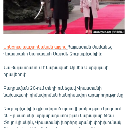
ՄԻՋԱԶԳԱՅԻՆ
ՄՇԱԿՈՒՅԹ
ՍՊՈՐՏ
ՄԵԿՆԱԲԱՆՈՒԹՅՈՒՆ
ՏՏ ԵՒ ԻՆՏԵՐՆԵՏ
Երկօրյա պաշտոնական այցով
Հայաստան ժամանեց
Վրաստանի նախագահ Սալոմե Զուրաբիշվիլին:
ԿՈՐՈՆԱՎԻՐՈՒՍ
ԱՐԽԻՎ
Նա Հայաստանում է նախագահ Արմեն Սարգսյանի
հրավերով։
ՏԵՍԱՆՅՈՒԹԵՐ
ԲԱՆԱՎԵՃ
Բաղրամյան 26-ում տեղի ունեցավ Վրաստանի
նախագահի դիմավորման հանդիսավոր արարողությունը։
ՁԳՏԵԼՈՎ ԼԱՎԱԳՈՒՅՆԻՆ
ՓՈԴՔԱՍԹ
Զուրաբիշվիլիի գլխավորած պատվիրակության կազմում
են Վրաստանի արդարադատության նախարար Թեա
Ծուլուկիանին, Վրաստանի խորհրդարանի փոխխոսնակ
Հայերեն