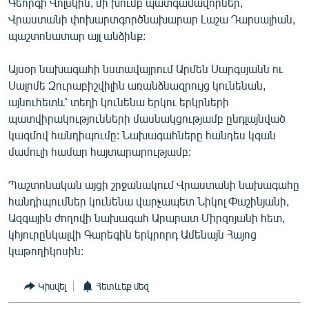
Գեորգի Վոլսկին, մի խումբ պատգամավորներ,
English
Վրաստանի փոխարտգործնախարար Լաշա Դարսալիան,
պաշտոնատար այլ անձինք:
Русский
Այսօր նախագահի նստավայրում Արմեն Սարգսյանն ու
ՀԵՏԵՎԵՔ ՄԵԶ
Սալոմե Զուրաբիշվիլին առանձնազրույց կունենան,
այնուհետև՝ տեղի կունենա երկու երկրների
պատվիրակությունների մասնակցությամբ ընդլայնված
կազմով հանդիպումը: Նախագահները հանդես կգան
մամուլի համար հայտարարությամբ:
«Ազատության» բոլոր կայքերը
Պաշտոնական այցի շրջանակում Վրաստանի նախագահը
հանդիպումներ կունենա վարչապետ Նիկոլ Փաշինյանի,
Ազգային ժողովի նախագահ Արարատ Միրզոյանի հետ,
կհյուրընկալվի Գարեգին երկրորդ Ամենայն Հայոց
կաթողիկոսին:
Կիսվել
Հետևեք մեզ