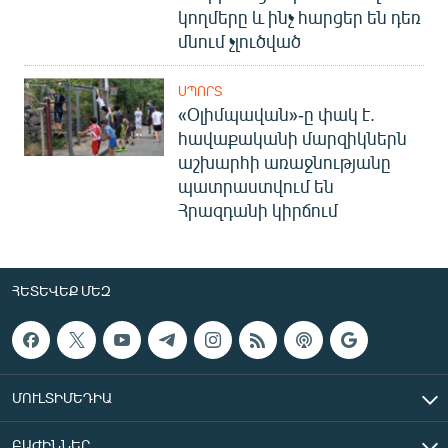
կողմերը և ինչ հարցեր են դեռ
մնում չլուծված
ՍՊՈՐՏ
«Օլիմպավան»-ը փակ է.
հավաքականի մարզիկներն
աշխարհի առաջնությանը
պատրաստվում են
Հրազդանի կիրճում
ՀԵՏԵՎԵՔ ՄԵԶ
ՄՈՒԼՏԻՄԵԴԻԱ
ԲԱԺԻՆՆԵՐ