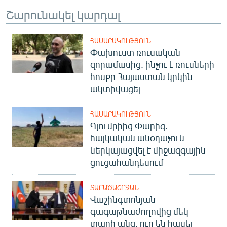
Շարունակել կարդալ
ՀԱՍԱՐԱԿՈՒԹՅՈՒՆ
Փախուստ ռուսական
զորամասից. ինչու է ռուսների
հոսքը Հայաստան կրկին
ակտիվացել
ՀԱՍԱՐԱԿՈՒԹՅՈՒՆ
Գյումրիից Փարիզ․
հայկական անօդաչուն
ներկայացվել է միջազգային
ցուցահանդեսում
ՏԱՐԱԾԱՇՐՋԱՆ
Վաշինգտոնյան
գագաթնաժողովից մեկ
տարի անց. ուր են հասել