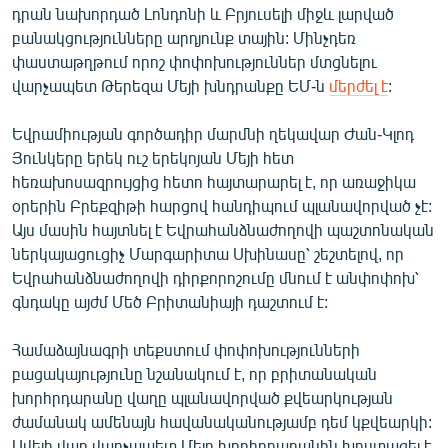
դրան նախորդած Լոնդոնի և Բրյուսելի միջև լարված
English
բանակցությունները արդյունք տային: Մինչդեռ
Русский
փաստաթղթում որոշ փոփոխություններ մտցնելու
վարչապետ Թերեզա Մեյի խնդրանքը ԵՄ-ն
մերժել է
:
ՀԵՏԵՎԵՔ ՄԵԶ
Եվրամիության գործադիր մարմնի ղեկավար Ժան-Կլոդ
Յունկերը երեկ ուշ երեկոյան Մեյի հետ
հեռախոսազրույցից հետո հայտարարել է, որ առաջիկա
օրերին Բրեքզիթի հարցով հանդիպում պլանավորված չէ:
Այս մասին հայտնել է Եվրահանձնաժողովի պաշտոնական
«Ազատության» բոլոր կայքերը
ներկայացուցիչ Մարգարիտա Սխինասը՝ շեշտելով, որ
Եվրահանձնաժողովի դիրքորոշումը մնում է անփոփոխ՝
գնդակը այժմ Մեծ Բրիտանիայի դաշտում է:
Համաձայնագրի տեքստում փոփոխությունների
բացակայությունը նշանակում է, որ բրիտանական
խորհրդարանը վաղը պլանավորված քվեարկության
ժամանակ ամենայն հավանականությամբ դեմ կքվեարկի:
Ավելի վաղ վարչապետ Մեյը խորհրդարանին խոստացել է,