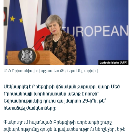
ՄԻՋԱԶԳԱՅԻՆ
ՄՇԱԿՈՒՅԹ
ՍՊՈՐՏ
ՄԵԿՆԱԲԱՆՈՒԹՅՈՒՆ
ՏՏ ԵՒ ԻՆՏԵՐՆԵՏ
ԿՈՐՈՆԱՎԻՐՈՒՍ
ԱՐԽԻՎ
Մեծ Բրիտանիայի վարչապետ Թերեզա Մեյ, արխիվ
ՏԵՍԱՆՅՈՒԹԵՐ
Մեկնարկել է Բրեքզիթի վճռական շաբաթը. վաղը Մեծ
ԲԱՆԱՎԵՃ
Բրիտանիայի խորհրդարանը պետք է որոշի՝
ՁԳՏԵԼՈՎ ԼԱՎԱԳՈՒՅՆԻՆ
Եվրամիությունից դուրս գալ մարտի 29-ի՞ն, թե՞
հետաձգել ժամկետները:
ՓՈԴՔԱՍԹ
Փակուղում հայտնված Բրեքզիթի գործարքի շուրջ
Հայերեն
քվեարկությունը գուցե և լավատեսություն ներշնչեր, եթե