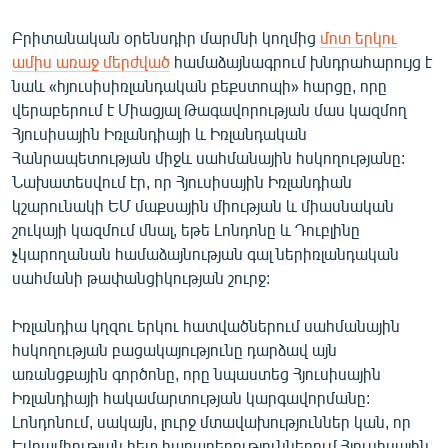
Բրիտանական օրենսդիր մարմնի կողմից
մոտ երկու
ամիս առաջ մերժված
համաձայնագրում խնդրահարույց է
նաև «հյուսիսիռլանդական բեքստոպի» հարցը, որը
վերաբերում է Միացյալ Թագավորության մաս կազմող
Հյուսիսային Իռլանդիայի և Իռլանդական
Հանրապետության միջև սահմանային հսկողությանը:
Նախատեսվում էր, որ Հյուսիսային Իռլանդիան
կշարունակի ԵՄ մաքսային միության և միասնական
շուկայի կազմում մնալ, եթե Լոնդոնը և Դուբլինը
չկարողանան համաձայնության գալ ներիռլանդական
սահմանի թափանցիկության շուրջ:
Իռլանդիա կղզու երկու հատվածներում սահմանային
հսկողության բացակայությունը դարձավ այն
առանցքային գործոնը, որը նպաստեց Հյուսիսային
Իռլանդիայի հակամարտության կարգավորմանը:
Լոնդոնում, սակայն, լուրջ մտավախություններ կան, որ
Եվրամիության հետ հարաբերություններում Հյուսիսային