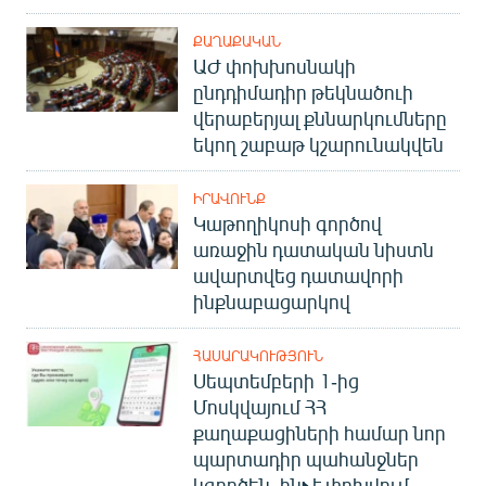
ՔԱՂԱՔԱԿԱՆ
ԱԺ փոխխոսնակի
ընդդիմադիր թեկնածուի
վերաբերյալ քննարկումները
եկող շաբաթ կշարունակվեն
ԻՐԱՎՈՒՆՔ
Կաթողիկոսի գործով
առաջին դատական նիստն
ավարտվեց դատավորի
ինքնաբացարկով
ՀԱՍԱՐԱԿՈՒԹՅՈՒՆ
Սեպտեմբերի 1-ից
Մոսկվայում ՀՀ
քաղաքացիների համար նոր
պարտադիր պահանջներ
կգործեն. ինչ է փոխվում