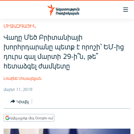
Մատչելիության
հղումներ
Անցնել
ՄԻՋԱԶԳԱՅԻՆ
հիմնական
ԱԶԱՏՈՒԹՅՈՒՆ TV
Վաղը Մեծ Բրիտանիայի
բովանդակությանը
ՀԱՅԱՍՏԱՆ
Անցնել
խորհրդարանը պետք է որոշի՝ ԵՄ-ից
հիմնական
ՔԱՂԱՔԱԿԱՆ
դուրս գալ մարտի 29-ի՞ն, թե՞
մենյուին
ԸՆՏՐՈՒԹՅՈՒՆՆԵՐ 2026
հետաձգել ժամկետը
Որոնում
ԻՐԱՎՈՒՆՔ
Լուսինե Մուսայելյան
ՀԱՍԱՐԱԿՈՒԹՅՈՒՆ
մարտ 11, 2019
ՏՆՏԵՍՈՒԹՅՈՒՆ
Կիսվել
ՂԱՐԱԲԱՂ
ՊԱՏԵՐԱԶՄԻ 6 ՇԱԲԱԹՆԵՐԸ
Ավելացրեք մեզ Google-ում
ՏԱՐԱԾԱՇՐՋԱՆ