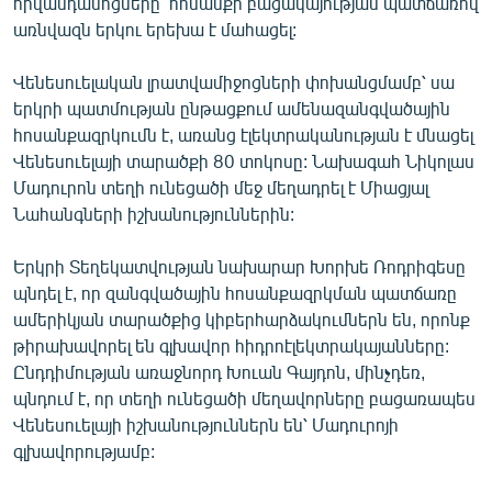
հիվանդանոցները՝ հոսանքի բացակայության պատճառով
English
առնվազն երկու երեխա է մահացել:
Русский
Վենեսուելական լրատվամիջոցների փոխանցմամբ՝ սա
երկրի պատմության ընթացքում ամենազանգվածային
ՀԵՏԵՎԵՔ ՄԵԶ
հոսանքազրկումն է, առանց էլեկտրականության է մնացել
Վենեսուելայի տարածքի 80 տոկոսը: Նախագահ Նիկոլաս
Մադուրոն տեղի ունեցածի մեջ մեղադրել է Միացյալ
Նահանգների իշխանություններին:
Երկրի Տեղեկատվության նախարար Խորխե Ռոդրիգեսը
«Ազատության» բոլոր կայքերը
պնդել է, որ զանգվածային հոսանքազրկման պատճառը
ամերիկյան տարածքից կիբերհարձակումներն են, որոնք
թիրախավորել են գլխավոր հիդրոէլեկտրակայանները:
Ընդդիմության առաջնորդ Խուան Գայդոն, մինչդեռ,
պնդում է, որ տեղի ունեցածի մեղավորները բացառապես
Վենեսուելայի իշխանություններն են՝ Մադուրոյի
գլխավորությամբ: