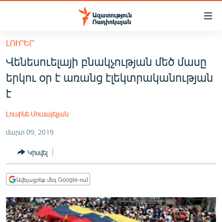
Մատչելիության
հղումներ
Անցնել
ԼՈՒՐԵՐ
հիմնական
ԱԶԱՏՈՒԹՅՈՒՆ TV
Վենեսուելայի բնակչության մեծ մասը
բովանդակությանը
ՀԱՅԱՍՏԱՆ
Անցնել
երկու օր է առանց էլեկտրականության
հիմնական
ՔԱՂԱՔԱԿԱՆ
է
մենյուին
ԸՆՏՐՈՒԹՅՈՒՆՆԵՐ 2026
Որոնում
Լուսինե Մուսայելյան
ԻՐԱՎՈՒՆՔ
մարտ 09, 2019
ՀԱՍԱՐԱԿՈՒԹՅՈՒՆ
Կիսվել
ՏՆՏԵՍՈՒԹՅՈՒՆ
ՂԱՐԱԲԱՂ
Ավելացրեք մեզ Google-ում
ՊԱՏԵՐԱԶՄԻ 6 ՇԱԲԱԹՆԵՐԸ
ՏԱՐԱԾԱՇՐՋԱՆ