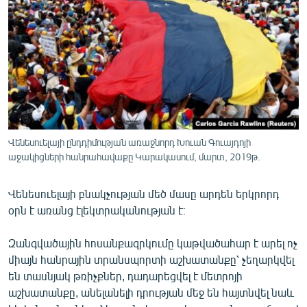
ՄԻՋԱԶԳԱՅԻՆ
ՄՇԱԿՈՒՅԹ
ՍՊՈՐՏ
ՄԵԿՆԱԲԱՆՈՒԹՅՈՒՆ
ՏՏ ԵՒ ԻՆՏԵՐՆԵՏ
ԿՈՐՈՆԱՎԻՐՈՒՍ
Վենեսուելայի ընդդիմության առաջնորդ Խուան Գուայդոյի
աջակիցների հանրահավաքը Կարակասում, մարտ, 2019թ.
ԱՐԽԻՎ
ՏԵՍԱՆՅՈՒԹԵՐ
Վենեսուելայի բնակչության մեծ մասը արդեն երկրորդ
ԲԱՆԱՎԵՃ
օրն է առանց էլեկտրականության է։
ՁԳՏԵԼՈՎ ԼԱՎԱԳՈՒՅՆԻՆ
Զանգվածային հոսանքազրկումը կաթվածահար է արել ոչ
ՓՈԴՔԱՍԹ
միայն հանրային տրանսպորտի աշխատանքը՝ չեղարկվել
են տասնյակ թռիչքներ, դադարեցվել է մետրոյի
աշխատանքը, անելանելի դրության մեջ են հայտնվել նաև
Հայերեն