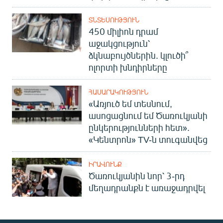
ՏՆՏԵՍՈՒԹՅՈՒՆ
450 միլիոն դրամ
աջակցություն՝
ձկնաբույծներին. կլուծի՞
ոլորտի խնդիրները
ՀԱՍԱՐԱԿՈՒԹՅՈՒՆ
«Առյուծ եմ տեսնում,
ասոցացնում եմ Ծառուկյանի
ընկերությունների հետ».
«Կենտրոն» TV-ն տուգանվեց
ԻՐԱՎՈՒՆՔ
Ծառուկյանին նոր՝ 3-րդ
մեղադրանքն է առաջադրվել