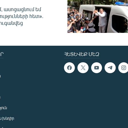
մ, ասոցացնում եմ
ությունների հետ».
ուգանվեց
Ր
ՀԵՏԵՎԵՔ ՄԵԶ
ն
ն
յուն
 խնդիր