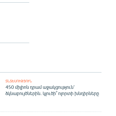
ՏՆՏԵՍՈՒԹՅՈՒՆ
450 միլիոն դրամ աջակցություն՝
ձկնաբույծներին. կլուծի՞ ոլորտի խնդիրները