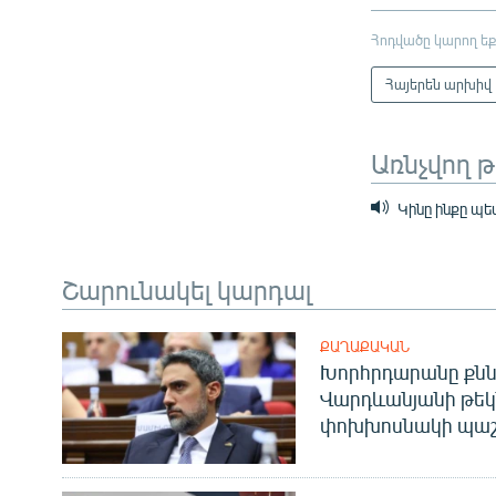
Հոդվածը կարող եք
Հայերեն արխիվ
Առնչվող 
Կինը ինքը պե
Շարունակել կարդալ
ՔԱՂԱՔԱԿԱՆ
Խորհրդարանը քնն
Վարդևանյանի թեկ
փոխխոսնակի պաշ