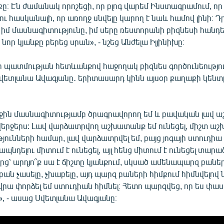
ը։ Էն ժամանակ որոշեցի, որ բլոգ վարեմ Ինստագրամում, ո
 ու հասկանալի, որ առողջ սնվելը կարող է նաև համով լինի։ 
մ մասնագիտությունը, իմ սերը ռեստորանի բիզնեսի հանդե
որ կյանքը բերեց սրան», - նշեց Անժելա Իլյինիխը։
ր պատմության հետևանքով հաջողակ բիզնես գործունեությու
վետլանա Ավագյանը․ երիտասարդ կինն այսօր քաղաքի կենտր
աջին մասնագիտությամբ ծրագրավորող եմ և բավական լավ 
 վերջերս: Լավ վարձատրվող աշխատանք եմ ունեցել, միշտ աշխ
ունների համար, լավ վարձատրվել եմ, բայց յոգայի ստուդիա 
ապնդելու միտում է ունեցել, այլ հենց միտում է ունեցել տարածե
արց՝ արդյո՞ք սա է ճիշտը կյանքում, սկսած ամենապարզ բաներ
բան չասելը, չխաբելը, այդ պարզ բաների հիմքում հիմնվելո
վրա փորձել եմ ստուդիան հիմնել։ Հետո պարզվեց, որ ես փա
մ», - ասաց Սվետլանա Ավագյանը։