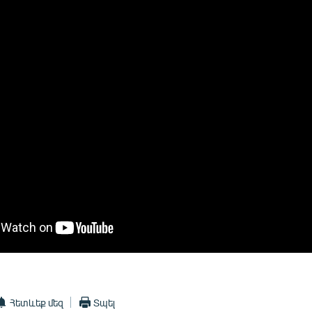
Հետևեք մեզ
Տպել