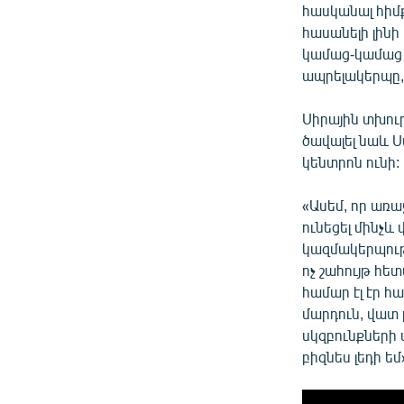
հասկանալ հիմք
հասանելի լինի
կամաց-կամաց ի
ապրելակերպը, ն
Սիրային տխու
ծավալել նաև Ս
կենտրոն ունի:
«Ասեմ, որ առ
ունեցել մինչև
կազմակերպությ
ոչ շահույթ հետ
համար էլ էր հ
մարդուն, վատ 
սկզբունքների 
բիզնես լեդի ե