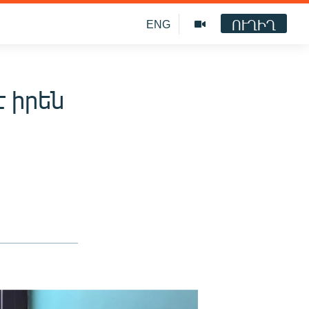
ՈՒՂԻՂ
ENG
է իրեն