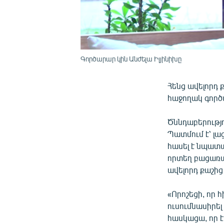
Գործարար կին Անժելա Իլյինիխը
Հենց ավելորդ 
հաջողակ գործա
Ծննդաբերությո
Պատմում է՝ լա
հասել է նպատակ
որտեղ բացառա
ավելորդ քաշի
«Որոշեցի, որ հ
ուսումնասիրել
հասկացա, որ էդ