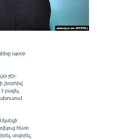
նիխը այսօր
շտ չէր:
ի շնորհիվ
է բացել,
րախուսում
։ Սկսեցի
վելուց հետո
իրել, սովորել,