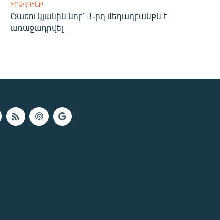
ԻՐԱՎՈՒՆՔ
Ծառուկյանին նոր՝ 3-րդ մեղադրանքն է
առաջադրվել