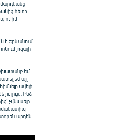
ր մարդկանց
Դրանից հետո
պ ու իմ
ն է Երևանում
ոնում յոգայի
աշխատանք եմ
ատել եմ այլ
հիմնելը ավելի
լու լույս։ Ինձ
ից՝ չվնասելը
վ նմանատիպ
ստորեն արդեն