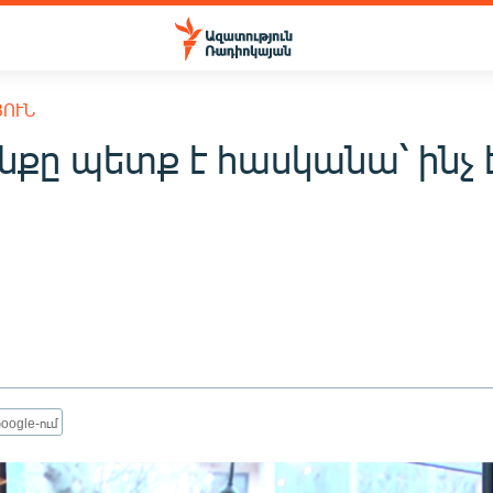
ՅՈՒՆ
նքը պետք է հասկանա՝ ինչ 
oogle-ում