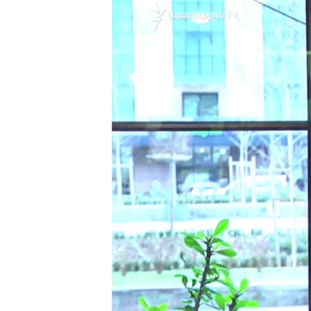
ՄԻՋԱԶԳԱՅԻՆ
ՄՇԱԿՈՒՅԹ
ՍՊՈՐՏ
ՄԵԿՆԱԲԱՆՈՒԹՅՈՒՆ
ՏՏ ԵՒ ԻՆՏԵՐՆԵՏ
ԿՈՐՈՆԱՎԻՐՈՒՍ
ԱՐԽԻՎ
ՏԵՍԱՆՅՈՒԹԵՐ
ԲԱՆԱՎԵՃ
ՁԳՏԵԼՈՎ ԼԱՎԱԳՈՒՅՆԻՆ
ՓՈԴՔԱՍԹ