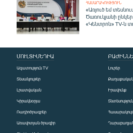
ՀԱՍԱՐԱԿՈՒԹՅՈՒՆ
«Առյուծ եմ տեսնու
Ծառուկյանի ընկեր
«Կենտրոն» TV-ն տ
ՄՈՒԼՏԻՄԵԴԻԱ
ԲԱԺԻՆՆԵ
Ազատություն TV
Լուրեր
Տեսանյութեր
Քաղաքակա
Լրատվական
Իրավունք
Կիրակնօրյա
Տնտեսությու
Ռադիոծրագրեր
Հասարակութ
Առավոտյան ծրագիր
Ղարաբաղյան