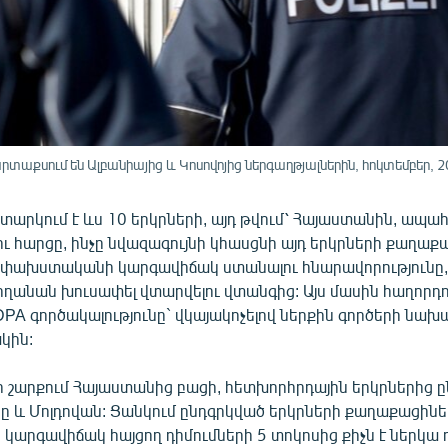
տաքսում են Ալբանիայից և Կոսովոյից ներգաղթյալներին, հոկտեմբեր, 2
արկում է ևս 10 երկրների, այդ թվում՝ Հայաստանին, ապա
ու հարցը, ինչը նվազագույնի կհասցնի այդ երկրների քաղաք
 փախստականի կարգավիճակ ստանալու հնարավորությունը,
ղանան խուսափել վտարվելու վտանգից: Այս մասին հաղորդո
PA գործակալությունը` վկայակոչելով ներքին գործերի նախ
կին:
ի շարքում Հայաստանից բացի, հետխորհրդային երկրներից ը
 և Մոլդովան: Ցանկում ընդգրկված երկրների քաղաքացինե
արգավիճակ հայցող դիմումների 5 տոկոսից քիչն է ներկա 