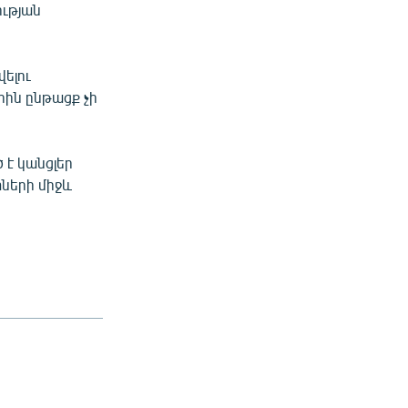
ւթյան
վելու
ին ընթացք չի
 է կանցլեր
ների միջև