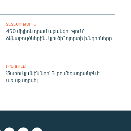
ՏՆՏԵՍՈՒԹՅՈՒՆ
450 միլիոն դրամ աջակցություն՝
ձկնաբույծներին. կլուծի՞ ոլորտի խնդիրները
ԻՐԱՎՈՒՆՔ
Ծառուկյանին նոր՝ 3-րդ մեղադրանքն է
առաջադրվել