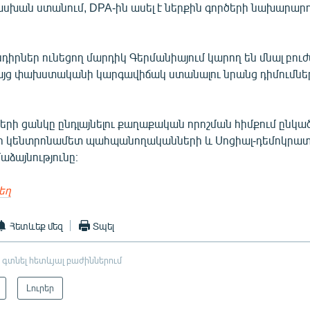
խան ստանում, DPA-ին ասել է ներքին գործերի նախարարո
իրներ ունեցող մարդիկ Գերմանիայում կարող են մնալ բուժ
յց փախստականի կարգավիճակ ստանալու նրանց դիմումներ
րի ցանկը ընդլայնելու քաղաքական որոշման հիմքում ընկած
լի կենտրոնամետ պահպանողականների և Սոցիալ-դեմոկրատ
աձայնությունը։
եղ
Հետևեք մեզ
Տպել
 գտնել հետևյալ բաժիններում
Լուրեր