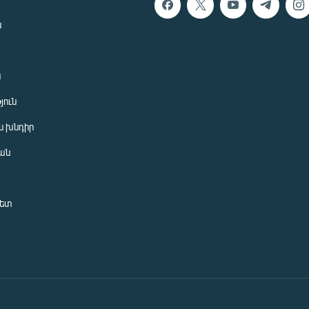
ն
ն
յուն
 խնդիր
ան
նետ