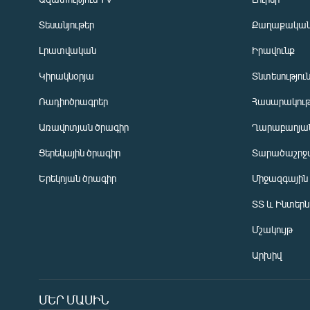
Տեսանյութեր
Քաղաքակա
Լրատվական
Իրավունք
Կիրակնօրյա
Տնտեսությու
Ռադիոծրագրեր
Հասարակութ
Առավոտյան ծրագիր
Ղարաբաղյան
Ցերեկային ծրագիր
Տարածաշրջ
Հայերեն
Երեկոյան ծրագիր
Միջազգային
English
ՏՏ և Ինտեր
Русский
Մշակույթ
ՀԵՏԵՎԵՔ ՄԵԶ
Արխիվ
ՄԵՐ ՄԱՍԻՆ