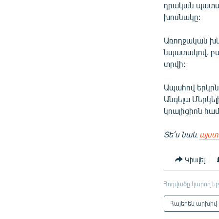
դրական պատաս
խոսնակը:
Առողջական խնդ
նպատակով, բա
տրվի:
Ապահով երկրնե
Անգելա Մերկե
կոալիցիոն համ
Տե՛ս
նաև
այստ
Կիսվել
Հոդվածը կարող եք
Հայերեն արխիվ