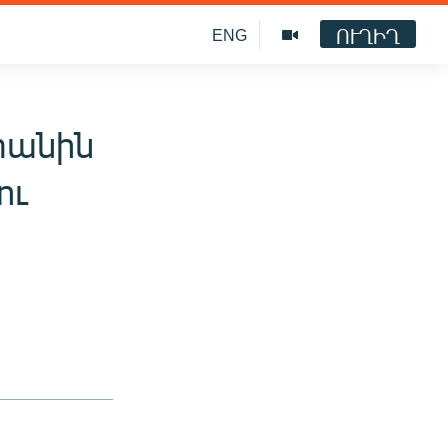
ՈՒՂԻՂ
ENG
տանին
ու