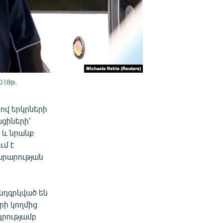
018թ․
հով երկրների
ացիների՝
 և նրանք
ւմ է
արարության
նդգրկված են
րի կողմից
դրությամբ