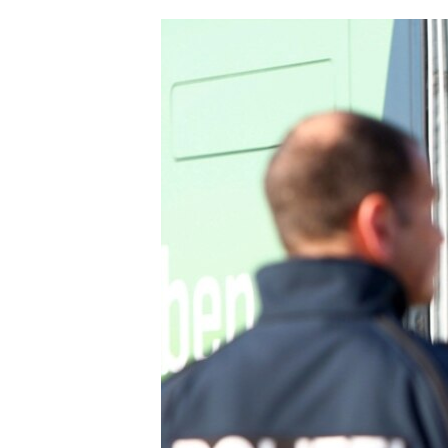
ՄԻՋԱԶԳԱՅԻՆ
ՄՇԱԿՈՒՅԹ
ՍՊՈՐՏ
ՄԵԿՆԱԲԱՆՈՒԹՅՈՒՆ
ՏՏ ԵՒ ԻՆՏԵՐՆԵՏ
ԿՈՐՈՆԱՎԻՐՈՒՍ
ԱՐԽԻՎ
ՏԵՍԱՆՅՈՒԹԵՐ
ԲԱՆԱՎԵՃ
ՁԳՏԵԼՈՎ ԼԱՎԱԳՈՒՅՆԻՆ
ՓՈԴՔԱՍԹ