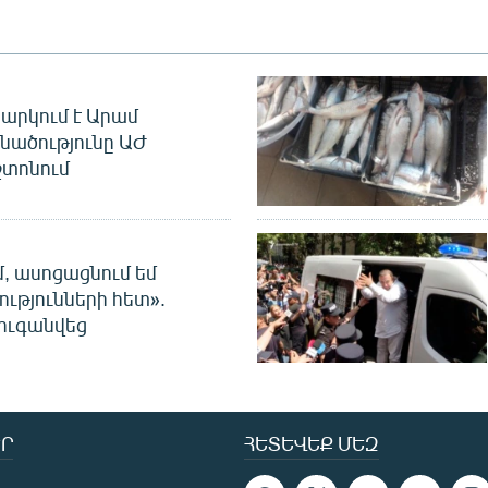
արկում է Արամ
նածությունը ԱԺ
տոնում
մ, ասոցացնում եմ
ությունների հետ».
ուգանվեց
Ր
ՀԵՏԵՎԵՔ ՄԵԶ