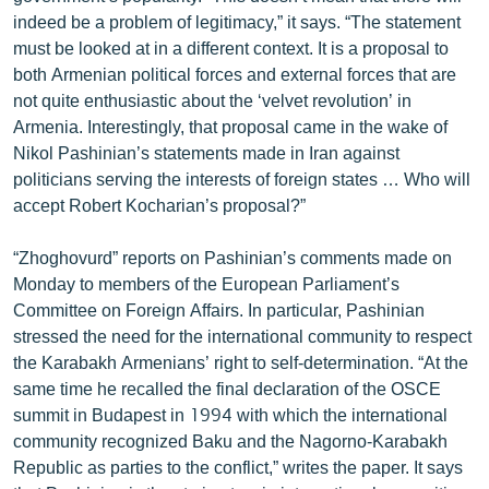
English
indeed be a problem of legitimacy,” it says. “The statement
must be looked at in a different context. It is a proposal to
Русский
both Armenian political forces and external forces that are
not quite enthusiastic about the ‘velvet revolution’ in
ՀԵՏԵՎԵՔ ՄԵԶ
Armenia. Interestingly, that proposal came in the wake of
Nikol Pashinian’s statements made in Iran against
politicians serving the interests of foreign states … Who will
accept Robert Kocharian’s proposal?”
“Zhoghovurd” reports on Pashinian’s comments made on
«Ազատության» բոլոր կայքերը
Monday to members of the European Parliament’s
Committee on Foreign Affairs. In particular, Pashinian
stressed the need for the international community to respect
the Karabakh Armenians’ right to self-determination. “At the
same time he recalled the final declaration of the OSCE
summit in Budapest in 1994 with which the international
community recognized Baku and the Nagorno-Karabakh
Republic as parties to the conflict,” writes the paper. It says