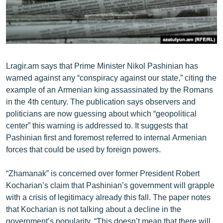
ՄԻՋԱԶԳԱՅԻՆ
ՄՇԱԿՈՒՅԹ
ՍՊՈՐՏ
ՄԵԿՆԱԲԱՆՈՒԹՅՈՒՆ
Lragir.am says that Prime Minister Nikol Pashinian has
warned against any “conspiracy against our state,” citing the
ՏՏ ԵՒ ԻՆՏԵՐՆԵՏ
example of an Armenian king assassinated by the Romans
ԿՈՐՈՆԱՎԻՐՈՒՍ
in the 4th century. The publication says observers and
politicians are now guessing about which “geopolitical
ԱՐԽԻՎ
center” this warning is addressed to. It suggests that
ՏԵՍԱՆՅՈՒԹԵՐ
Pashinian first and foremost referred to internal Armenian
forces that could be used by foreign powers.
ԲԱՆԱՎԵՃ
ՁԳՏԵԼՈՎ ԼԱՎԱԳՈՒՅՆԻՆ
“Zhamanak” is concerned over former President Robert
Kocharian’s claim that Pashinian’s government will grapple
ՓՈԴՔԱՍԹ
with a crisis of legitimacy already this fall. The paper notes
that Kocharian is not talking about a decline in the
Հայերեն
government’s popularity. “This doesn’t mean that there will