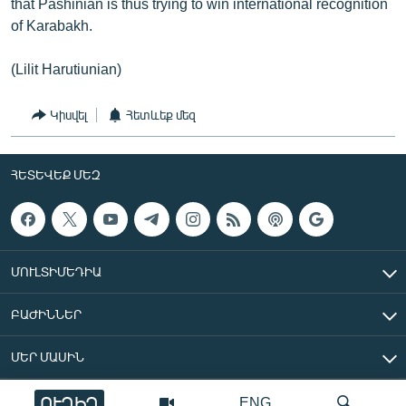
that Pashinian is thus trying to win international recognition
of Karabakh.
(Lilit Harutiunian)
Կիսվել
Հետևեք մեզ
ՀԵՏԵՎԵՔ ՄԵԶ
ՄՈՒԼՏԻՄԵԴԻԱ
ԲԱԺԻՆՆԵՐ
ՄԵՐ ՄԱՍԻՆ
ՈՒՂԻՂ
ENG
«Ազատ Եվրոպա/Ազատություն» ռադիոկայան © 2026