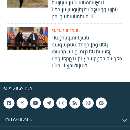
հայկական անօդաչուն
ներկայացվել է միջազգային
ցուցահանդեսում
ՏԱՐԱԾԱՇՐՋԱՆ
Վաշինգտոնյան
գագաթնաժողովից մեկ
տարի անց. ուր են հասել
կողմերը և ինչ հարցեր են դեռ
մնում չլուծված
ՀԵՏԵՎԵՔ ՄԵԶ
ՄՈՒԼՏԻՄԵԴԻԱ