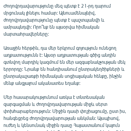
Ժողովրդավարությունը մեզ պետք է 21-րդ դարում
մրցունակ լինելու համար: Այնուամենայնիվ,
ժողովրդավարությունը պետք է պաշտպանվի և
ամրապնդվի: Որո՞նք են այսօրվա հիմնական
մարտահրավերները:
Առաջին հերթին, դա մեր երկրում գոյություն ունեցող
աղքատությունն է: Այսօր աղքատության գծից անդին
գտնվող մարդիկ կազմում են մեր ազգաբնակչության մեկ
երրորդը: Նրանք են հանդիսանում ընտրակեղծիքների և
ընտրակաշառքի հիմնական սոցիալական հենքը, ինչին
մենք անցյալում ականատես եղանք:
Մեր հասարակությունում առկա է տնտեսական
զարգացման և ժողովրդավարության միջև սերտ
փոխհարաբերություն: Միջին դասի փոշիացումը, ըստ իս,
հանգեցրեց ժողովրդավարության անկման: Այսպիսով,
ուժեղ և կենսունակ միջին դասը Հայաստանում կայուն