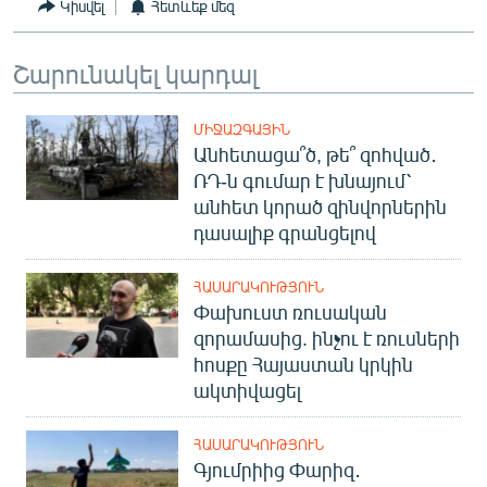
Կիսվել
Հետևեք մեզ
Շարունակել կարդալ
ՄԻՋԱԶԳԱՅԻՆ
Անհետացա՞ծ, թե՞ զոհված․
ՌԴ-ն գումար է խնայում՝
անհետ կորած զինվորներին
դասալիք գրանցելով
ՀԱՍԱՐԱԿՈՒԹՅՈՒՆ
Փախուստ ռուսական
զորամասից. ինչու է ռուսների
հոսքը Հայաստան կրկին
ակտիվացել
ՀԱՍԱՐԱԿՈՒԹՅՈՒՆ
Գյումրիից Փարիզ․