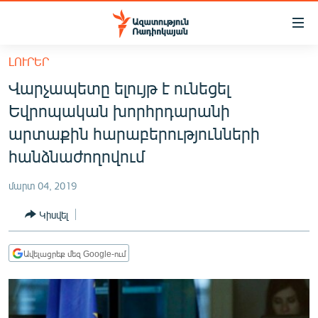
Մատչելիության
հղումներ
Անցնել
ԼՈՒՐԵՐ
հիմնական
ԱԶԱՏՈՒԹՅՈՒՆ TV
Վարչապետը ելույթ է ունեցել
բովանդակությանը
ՀԱՅԱՍՏԱՆ
Անցնել
Եվրոպական խորհրդարանի
հիմնական
ՔԱՂԱՔԱԿԱՆ
արտաքին հարաբերությունների
մենյուին
ԸՆՏՐՈՒԹՅՈՒՆՆԵՐ 2026
հանձնաժողովում
Որոնում
ԻՐԱՎՈՒՆՔ
մարտ 04, 2019
ՀԱՍԱՐԱԿՈՒԹՅՈՒՆ
Կիսվել
ՏՆՏԵՍՈՒԹՅՈՒՆ
ՂԱՐԱԲԱՂ
Ավելացրեք մեզ Google-ում
ՊԱՏԵՐԱԶՄԻ 6 ՇԱԲԱԹՆԵՐԸ
ՏԱՐԱԾԱՇՐՋԱՆ