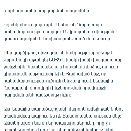
Խորհրդարանի հարգարժան անդամներ,
Կցանկանայի կարևորել Լեռնային Ղարաբաղի
հակամարտության հարցում Եվրոպական միության
կառուցողական և հավասարակշռված մոտեցումը:
Մեր կարծիքով, միջազգային հանրությունը պետք է
շարունակի աջակցել ԵԱՀԿ Մինսկի խմբի խաղաղարար
ջանքերին՝ հատկապես այն հստակ ուղերձով, որ ուժի
կիրառումն անթույլատրելի է: Համոզված ենք, որ
հակամարտության լուծումը ենթադրում է Լեռնային
Ղարաբաղի ժողովրդի ինքնորոշման իրավունքի
հարգման անհրաժեշտությունը:
Այս լեռնային տարածաշրջանի մարդիկ ավելի քան երկու
տասնամյակ ապրում են դե ֆակտո անկախության մեջ:
Այնտեղ այսօր կա մի երիտասարդ սերունդ, որը չի
պատկերացնում որևէ այլընտրանք անկախությանը: