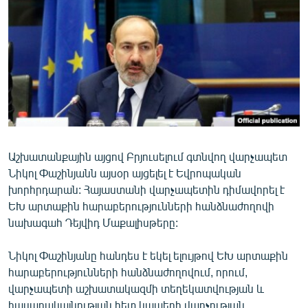
ՄԻՋԱԶԳԱՅԻՆ
ՄՇԱԿՈՒՅԹ
ՍՊՈՐՏ
ՄԵԿՆԱԲԱՆՈՒԹՅՈՒՆ
ՏՏ ԵՒ ԻՆՏԵՐՆԵՏ
ԿՈՐՈՆԱՎԻՐՈՒՍ
Աշխատանքային այցով Բրյուսելում գտնվող վարչապետ
ԱՐԽԻՎ
Նիկոլ Փաշինյանն այսօր այցելել է Եվրոպական
ՏԵՍԱՆՅՈՒԹԵՐ
խորհրդարան: Հայաստանի վարչապետին դիմավորել է
ԵԽ արտաքին հարաբերությունների հանձնաժողովի
ԲԱՆԱՎԵՃ
նախագահ Դեյվիդ Մաքալիսթերը:
ՁԳՏԵԼՈՎ ԼԱՎԱԳՈՒՅՆԻՆ
Նիկոլ Փաշինյանը հանդես է եկել ելույթով ԵԽ արտաքին
ՓՈԴՔԱՍԹ
հարաբերությունների հանձնաժողովում, որում,
վարչապետի աշխատակազմի տեղեկատվության և
Հայերեն
հասարակայնության հետ կապերի վարչության