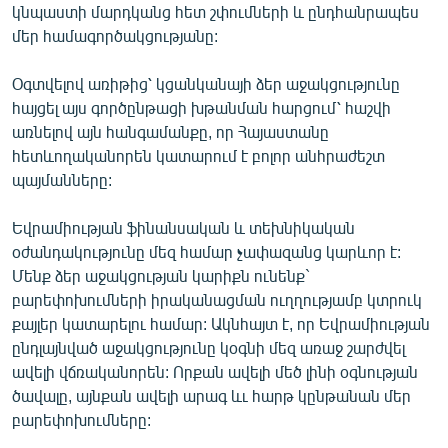
կնպաստի մարդկանց հետ շփումների և ընդհանրապես
մեր համագործակցությանը:
Օգտվելով առիթից՝ կցանկանայի ձեր աջակցությունը
հայցել այս գործընթացի խթանման հարցում՝ հաշվի
առնելով այն հանգամանքը, որ Հայաստանը
հետևողականորեն կատարում է բոլոր անհրաժեշտ
պայմանները:
Եվրամիության ֆինանսական և տեխնիկական
օժանդակությունը մեզ համար չափազանց կարևոր է:
Մենք ձեր աջակցության կարիքն ունենք`
բարեփոխումների իրականացման ուղղությամբ կտրուկ
քայլեր կատարելու համար: Ակնհայտ է, որ Եվրամիության
ընդլայնված աջակցությունը կօգնի մեզ առաջ շարժվել
ավելի վճռականորեն: Որքան ավելի մեծ լինի օգնության
ծավալը, այնքան ավելի արագ ևւ հարթ կընթանան մեր
բարեփոխումները: