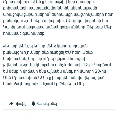
Բրիտանիայի` ԵՄ-ն լքելու առթիվ նոր ծրագիրը
English
բրիտանացի պատգամավորներին կներկայացվի
առաջիկա շաբաթներին` եվրոպացի պաշտոնյաների հետ
Русский
բանակցությունների ավարտին: ԵՄ ղեկավարների ետ
Կահիրեում կայացած բանակցությունները Թերեզա Մեյը
ՀԵՏԵՎԵՔ ՄԵԶ
դրականէ գնահատել:
«Ես արդեն նշել եմ, որ մենք կառուցողական
բանակցություններ ենք ունեցել ԵՄ հետ: Մենք
նախատեսել ենք, որ «Բրեքզիթ»-ի հարցով
«Ազատության» բոլոր կայքերը
քվեարկությունը կկայանա մինչև մարտի 12-ը: Կարծում
եմ մենք ի վիճակի ենք այնպես անել, որ մարտի 29-ին
Մեծ Բրիտանիան ԵՄ-ն լքի արդեն իսկ վավերացված
համաձայնագրով», - նշում էր Թերեզա Մեյը։
Կիսվել
Հետևեք մեզ