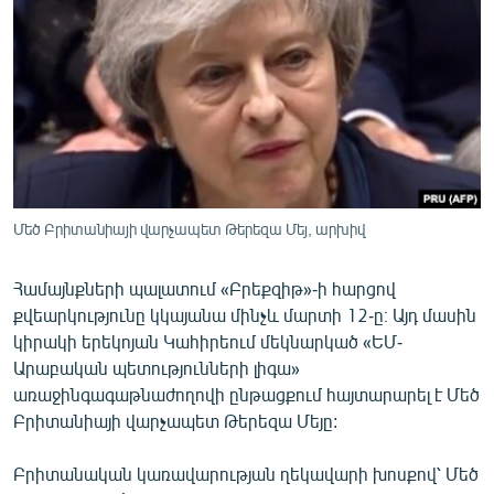
ՄԻՋԱԶԳԱՅԻՆ
ՄՇԱԿՈՒՅԹ
ՍՊՈՐՏ
ՄԵԿՆԱԲԱՆՈՒԹՅՈՒՆ
ՏՏ ԵՒ ԻՆՏԵՐՆԵՏ
ԿՈՐՈՆԱՎԻՐՈՒՍ
Մեծ Բրիտանիայի վարչապետ Թերեզա Մեյ, արխիվ
ԱՐԽԻՎ
Համայնքների պալատում «Բրեքզիթ»-ի հարցով
ՏԵՍԱՆՅՈՒԹԵՐ
քվեարկությունը կկայանա մինչև մարտի 12-ը։ Այդ մասին
ԲԱՆԱՎԵՃ
կիրակի երեկոյան Կահիրեում մեկնարկած «ԵՄ-
Արաբական պետությունների լիգա»
ՁԳՏԵԼՈՎ ԼԱՎԱԳՈՒՅՆԻՆ
առաջինգագաթնաժողովի ընթացքում հայտարարել է Մեծ
ՓՈԴՔԱՍԹ
Բրիտանիայի վարչապետ Թերեզա Մեյը:
Բրիտանական կառավարության ղեկավարի խոսքով՝ Մեծ
Հայերեն