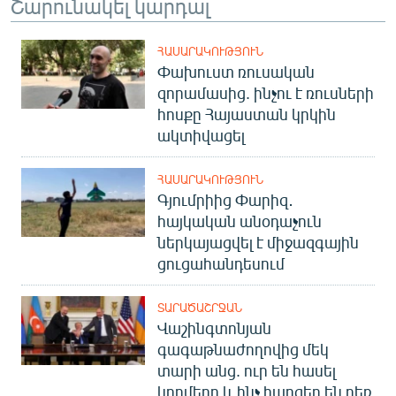
Շարունակել կարդալ
ՀԱՍԱՐԱԿՈՒԹՅՈՒՆ
Փախուստ ռուսական
զորամասից. ինչու է ռուսների
հոսքը Հայաստան կրկին
ակտիվացել
ՀԱՍԱՐԱԿՈՒԹՅՈՒՆ
Գյումրիից Փարիզ․
հայկական անօդաչուն
ներկայացվել է միջազգային
ցուցահանդեսում
ՏԱՐԱԾԱՇՐՋԱՆ
Վաշինգտոնյան
գագաթնաժողովից մեկ
տարի անց. ուր են հասել
կողմերը և ինչ հարցեր են դեռ