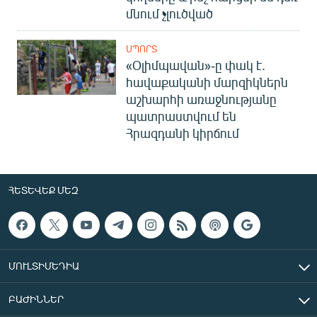
մնում չլուծված
ՍՊՈՐՏ
«Օլիմպավան»-ը փակ է.
հավաքականի մարզիկներն
աշխարհի առաջնությանը
պատրաստվում են
Հրազդանի կիրճում
ՀԵՏԵՎԵՔ ՄԵԶ
ՄՈՒԼՏԻՄԵԴԻԱ
ԲԱԺԻՆՆԵՐ