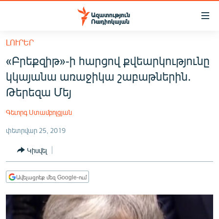
Մատչելիության
հղումներ
Անցնել
ԼՈՒՐԵՐ
հիմնական
ԱԶԱՏՈՒԹՅՈՒՆ TV
«Բրեքզիթ»-ի հարցով քվեարկությունը
բովանդակությանը
ՀԱՅԱՍՏԱՆ
Անցնել
կկայանա առաջիկա շաբաթներին.
հիմնական
ՔԱՂԱՔԱԿԱՆ
Թերեզա Մեյ
մենյուին
ԸՆՏՐՈՒԹՅՈՒՆՆԵՐ 2026
Որոնում
Գեւորգ Ստամբոլցյան
ԻՐԱՎՈՒՆՔ
փետրվար 25, 2019
ՀԱՍԱՐԱԿՈՒԹՅՈՒՆ
Կիսվել
ՏՆՏԵՍՈՒԹՅՈՒՆ
ՂԱՐԱԲԱՂ
Ավելացրեք մեզ Google-ում
ՊԱՏԵՐԱԶՄԻ 6 ՇԱԲԱԹՆԵՐԸ
ՏԱՐԱԾԱՇՐՋԱՆ