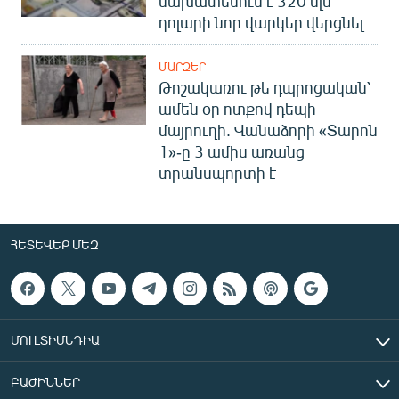
նախատեսում է 320 մլն
դոլարի նոր վարկեր վերցնել
ՄԱՐԶԵՐ
Թոշակառու թե դպրոցական՝
ամեն օր ոտքով դեպի
մայրուղի. Վանաձորի «Տարոն
1»-ը 3 ամիս առանց
տրանսպորտի է
ՀԵՏԵՎԵՔ ՄԵԶ
ՄՈՒԼՏԻՄԵԴԻԱ
ԲԱԺԻՆՆԵՐ