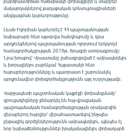
բարձրաստիճան հաճախակի փոխայցերի և տարբեր
English
մակարդակներով քաղաքական կոնսուլտացիաների
անցկացման կարևորությունը:
Русский
Լևան Իզորիան կարևորել է ՀՀ պաշտպանության
ՀԵՏԵՎԵՔ ՄԵԶ
նախարարի հետ այսօրվա հանդիպումը և դրա
արդյունքներով պաշտպանության ոլորտում երկկողմ
համագործակցության 2019թ. ծրագրի ստորագրումը:
Նրա խոսքով՝ Վրաստանը շահագրգռված է ամրապնդելու
և խորացնելու բարեկամ Հայաստանի հետ
հարաբերությունները և պատրաստ է շարունակել
«Ազատության» բոլոր կայքերը
արդյունավետ փոխգործակցությունն այդ ուղղությամբ:
Վարչապետի պաշտոնական կայքէջի փոխանցմամբ՝
զրուցակիցները քննարկել են հայ-վրացական
պաշտպանական համագործակցության օրակարգին
վերաբերող հարցեր՝ վերահաստատելով ինչպես
ընթացիկ գործընկերությունն ամրապնդելու, այնպես էլ
նոր նախաձեռնություններ իրականացնելու փոխադարձ