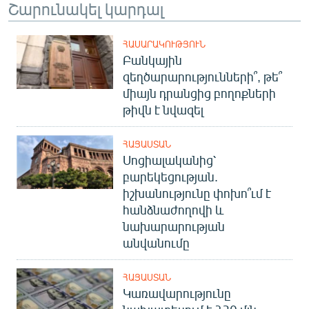
Շարունակել կարդալ
ՀԱՍԱՐԱԿՈՒԹՅՈՒՆ
Բանկային
զեղծարարությունների՞, թե՞
միայն դրանցից բողոքների
թիվն է նվազել
ՀԱՅԱՍՏԱՆ
Սոցիալականից՝
բարեկեցության.
իշխանությունը փոխո՞ւմ է
հանձնաժողովի և
նախարարության
անվանումը
ՀԱՅԱՍՏԱՆ
Կառավարությունը