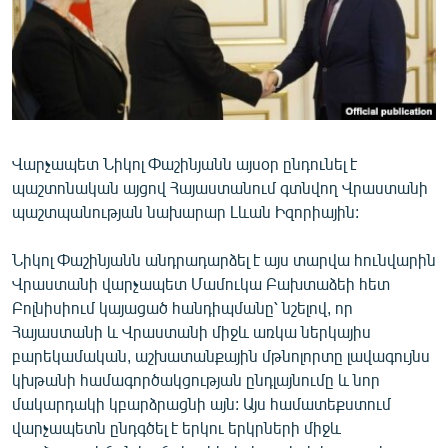
ՄԻՋԱԶԳԱՅԻՆ
ՄՇԱԿՈՒՅԹ
ՍՊՈՐՏ
ՄԵԿՆԱԲԱՆՈՒԹՅՈՒՆ
ՏՏ ԵՒ ԻՆՏԵՐՆԵՏ
Վարչապետ Նիկոլ Փաշինյանն այսօր ընդունել է
պաշտոնական այցով Հայաստանում գտնվող Վրաստանի
ԿՈՐՈՆԱՎԻՐՈՒՍ
պաշտպանության նախարար Լևան Իզորիային:
ԱՐԽԻՎ
Նիկոլ Փաշինյանն անդրադարձել է այս տարվա հունվարին
ՏԵՍԱՆՅՈՒԹԵՐ
Վրաստանի վարչապետ Մամուկա Բախտաձեի հետ
ԲԱՆԱՎԵՃ
Բոլնիսիում կայացած հանդիպմանը՝ նշելով, որ
Հայաստանի և Վրաստանի միջև առկա ներկայիս
ՁԳՏԵԼՈՎ ԼԱՎԱԳՈՒՅՆԻՆ
բարեկամական, աշխատանքային մթնոլորտը լավագույնս
ՓՈԴՔԱՍԹ
կխթանի համագործակցության ընդլայնումը և նոր
մակարդակի կբարձրացնի այն: Այս համատեքստում
վարչապետն ընդգծել է երկու երկրների միջև
Հայերեն