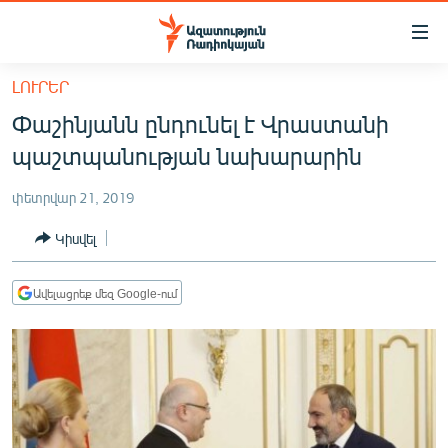
Մատչելիության
հղումներ
Անցնել
ԼՈՒՐԵՐ
հիմնական
ԱԶԱՏՈՒԹՅՈՒՆ TV
Փաշինյանն ընդունել է Վրաստանի
բովանդակությանը
ՀԱՅԱՍՏԱՆ
Անցնել
պաշտպանության նախարարին
հիմնական
ՔԱՂԱՔԱԿԱՆ
մենյուին
փետրվար 21, 2019
ԸՆՏՐՈՒԹՅՈՒՆՆԵՐ 2026
Որոնում
Կիսվել
ԻՐԱՎՈՒՆՔ
ՀԱՍԱՐԱԿՈՒԹՅՈՒՆ
Ավելացրեք մեզ Google-ում
ՏՆՏԵՍՈՒԹՅՈՒՆ
ՂԱՐԱԲԱՂ
ՊԱՏԵՐԱԶՄԻ 6 ՇԱԲԱԹՆԵՐԸ
ՏԱՐԱԾԱՇՐՋԱՆ