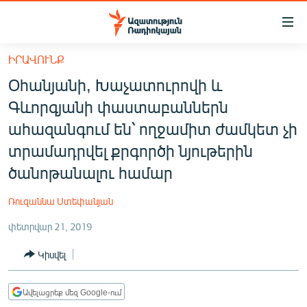
Մատչելիության
հղումներ
Անցնել
ԻՐԱՎՈՒՆՔ
հիմնական
ԱԶԱՏՈՒԹՅՈՒՆ TV
Օհանյանի, Խաչատուրովի և
բովանդակությանը
ՀԱՅԱՍՏԱՆ
Անցնել
Գևորգյանի փաստաբաններն
հիմնական
ՔԱՂԱՔԱԿԱՆ
ահազանգում են՝ ողջամիտ ժամկետ չի
մենյուին
ԸՆՏՐՈՒԹՅՈՒՆՆԵՐ 2026
տրամադրվել քրգործի նյութերին
Որոնում
ծանոթանալու համար
ԻՐԱՎՈՒՆՔ
ՀԱՍԱՐԱԿՈՒԹՅՈՒՆ
Ռուզաննա Ստեփանյան
ՏՆՏԵՍՈՒԹՅՈՒՆ
փետրվար 21, 2019
ՂԱՐԱԲԱՂ
Կիսվել
ՊԱՏԵՐԱԶՄԻ 6 ՇԱԲԱԹՆԵՐԸ
ՏԱՐԱԾԱՇՐՋԱՆ
Ավելացրեք մեզ Google-ում