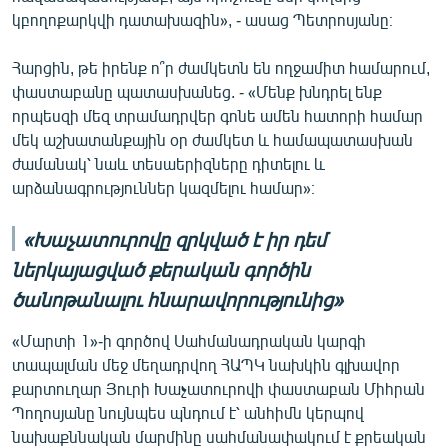
կբողոքարկվի դատախազին», - ասաց Պետրոսյանը։
Հարցին, թե իրենք ո՞ր ժամկետն են ողջամիտ համարում,
փաստաբանը պատասխանեց. - «Մենք խնդրել ենք
որպեսզի մեզ տրամադրվեր գոնե ամեն հատորի համար
մեկ աշխատանքային օր ժամկետ և համապատասխան
ժամանակ՝ նաև տեսաերիզները դիտելու և
արձանագրություններ կազմելու համար»։
«Խաչատուրովը զրկված է իր դեմ
ներկայացված քերական գործին
ծանոթանալու հնարավորությունից»
«Մարտի 1»-ի գործով Սահմանադրական կարգի
տապալման մեջ մեղադրվող ՀԱՊԿ նախկին գլխավոր
քարտուղար Յուրի Խաչատուրովի փաստաբան Միհրան
Պողոսյանը նույնպես պնդում է՝ անհիմն կերպով
նախաքննական մարմինը սահմանափակում է քրեական