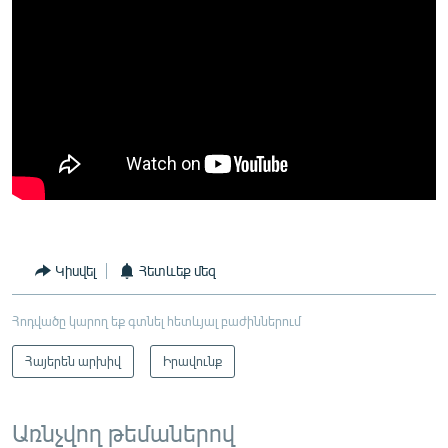
Կիսվել
Հետևեք մեզ
Հոդվածը կարող եք գտնել հետևյալ բաժիններում
Հայերեն արխիվ
Իրավունք
Առնչվող թեմաներով