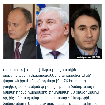
ՄԻՋԱԶԳԱՅԻՆ
ՄՇԱԿՈՒՅԹ
ՍՊՈՐՏ
ՄԵԿՆԱԲԱՆՈՒԹՅՈՒՆ
ՏՏ ԵՒ ԻՆՏԵՐՆԵՏ
ԿՈՐՈՆԱՎԻՐՈՒՍ
ԱՐԽԻՎ
ՏԵՍԱՆՅՈՒԹԵՐ
«Մարտի 1»-ի գործով մեղադրվող նախկին
ԲԱՆԱՎԵՃ
պաշտոնյաների փաստաբաններն ահազանգում են՝
ՁԳՏԵԼՈՎ ԼԱՎԱԳՈՒՅՆԻՆ
վարույթն իրականացնող մարմինը 76 հատորից
բաղկացած քրեական գործի նյութերին ծանոթանալու
ՓՈԴՔԱՍԹ
համար իրենց հատկացրել է ընդամենը 50 օրացուցային
օր, ինչը, նրանց պնդմամբ, բավարար չէ՝ նյութերին
Հայերեն
ծանոթանալու և լիարժեք պաշտպանության իրավունքն