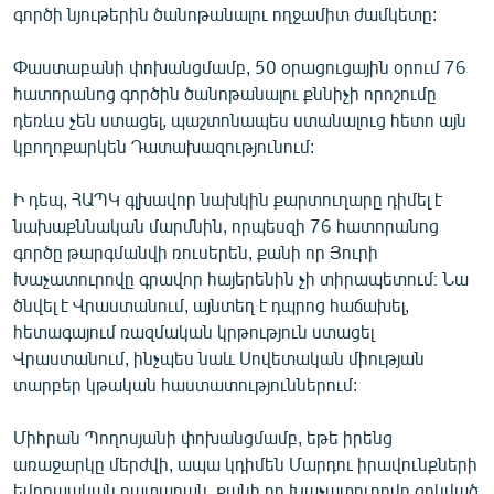
գործի նյութերին ծանոթանալու ողջամիտ ժամկետը:
Փաստաբանի փոխանցմամբ, 50 օրացուցային օրում 76
հատորանոց գործին ծանոթանալու քննիչի որոշումը
դեռևս չեն ստացել, պաշտոնապես ստանալուց հետո այն
կբողոքարկեն Դատախազությունում:
Ի դեպ, ՀԱՊԿ գլխավոր նախկին քարտուղարը դիմել է
նախաքննական մարմնին, որպեսզի 76 հատորանոց
գործը թարգմանվի ռուսերեն, քանի որ Յուրի
Խաչատուրովը գրավոր հայերենին չի տիրապետում։ Նա
ծնվել է Վրաստանում, այնտեղ է դպրոց հաճախել,
հետագայում ռազմական կրթություն ստացել
Վրաստանում, ինչպես նաև Սովետական միության
տարբեր կթական հաստատություններում:
Միհրան Պողոսյանի փոխանցմամբ, եթե իրենց
առաջարկը մերժվի, ապա կդիմեն Մարդու իրավունքների
եվրոպական դատարան, քանի որ Խաչատուրովը զրկված