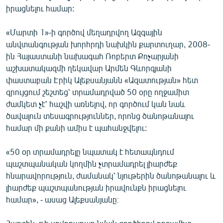
իրացնելու համար:
English
Русский
«Մարտի 1»-ի գործով մեղադրվող Ազգային
անվտանգության խորհրդի նախկին քարտուղար, 2008-
ՀԵՏԵՎԵՔ ՄԵԶ
ին Հայաստանի նախագահ Ռոբերտ Քոչարյանի
աշխատակազմի ղեկավար Արմեն Գևորգյանի
փաստաբան Էրիկ Ալեքսանյանն «Ազատության» հետ
զրույցում շեշտեց՝ տրամադրված 50 օրը ողջամիտ
ժամկետ չէ՝ հաշվի առնելով, որ գործում կան նաև
ծավալուն տեսագրություններ, որոնց ծանոթանալու
«Ազատության» բոլոր կայքերը
համար մի քանի ամիս է պահանջվելու:
«50 օր տրամադրելը նպատակ է հետապնդում
պաշտպանական կողմին չտրամադրել լիարժեք
հնարավորություն, ժամանակ՝ նյութերին ծանոթանալու և
լիարժեք պաշտպանության իրավունքն իրացնելու
համար», - ասաց Ալեքսանյանը։