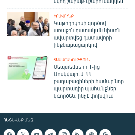
եկող շաբաթ կշարունակվեն
ԻՐԱՎՈՒՆՔ
Կաթողիկոսի գործով
առաջին դատական նիստն
ավարտվեց դատավորի
ինքնաբացարկով
ՀԱՍԱՐԱԿՈՒԹՅՈՒՆ
Սեպտեմբերի 1-ից
Մոսկվայում ՀՀ
քաղաքացիների համար նոր
պարտադիր պահանջներ
կգործեն. ինչ է փոխվում
ՀԵՏԵՎԵՔ ՄԵԶ