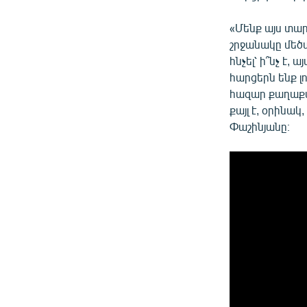
«Մենք այս տա
շրջանակը մեծ
հնչել՝ ի՞նչ է,
հարցերն ենք լո
հազար քաղաքա
քայլ է, օրինա
Փաշինյանը։