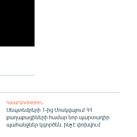
ՀԱՍԱՐԱԿՈՒԹՅՈՒՆ
Սեպտեմբերի 1-ից Մոսկվայում ՀՀ
քաղաքացիների համար նոր պարտադիր
պահանջներ կգործեն. ինչ է փոխվում