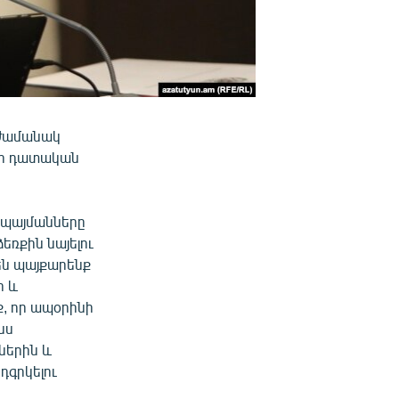
 ժամանակ
ար դատական
 պայմանները
եռքին նայելու
են պայքարենք
ի և
ք, որ ապօրինի
նս
ներին և
դգրկելու