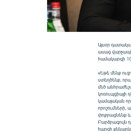
Այսօր դատակա
ասաց վարչապե
համակարգի 10
«Եթե մենք ու
ստեղծենք, որպ
մեծ անհրաժեշտ
կոռուպցիայի դ
կամայական որո
որոշումների,
փոքրացնենք և
Բարձրագույն 
հարցի քննարկ