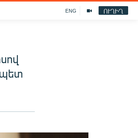
ՈՒՂԻՂ
ENG
սով
ապետ