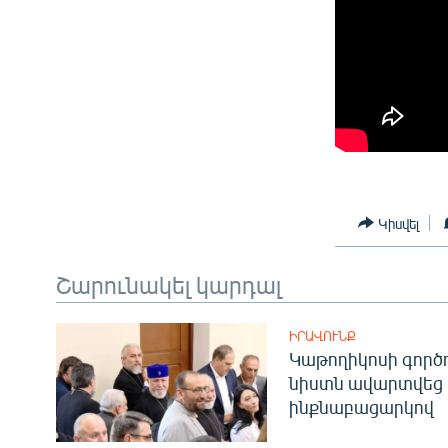
Կիսվել
Շարունակել կարդալ
ԻՐԱՎՈՒՆՔ
Կաթողիկոսի գոր
նիստն ավարտվեց
ինքնաբացարկով