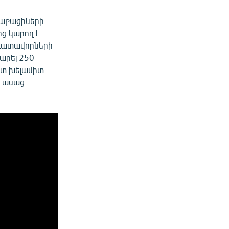
ղաքացիների
ց կարող է
լ դատավորների
 արել 250
ատ խելամիտ
- ասաց