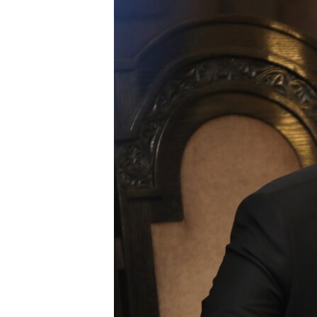
ՄԻՋԱԶԳԱՅԻՆ
ՄՇԱԿՈՒՅԹ
ՍՊՈՐՏ
ՄԵԿՆԱԲԱՆՈՒԹՅՈՒՆ
ՏՏ ԵՒ ԻՆՏԵՐՆԵՏ
ԿՈՐՈՆԱՎԻՐՈՒՍ
ԱՐԽԻՎ
ՏԵՍԱՆՅՈՒԹԵՐ
ԲԱՆԱՎԵՃ
ՁԳՏԵԼՈՎ ԼԱՎԱԳՈՒՅՆԻՆ
ՓՈԴՔԱՍԹ