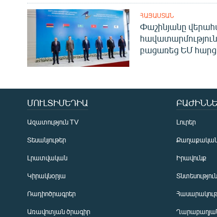
ՀԱՅԱՍՏԱՆ
Փաշինյանը վերա
հավատարմություն
բացառեց ԵՄ հարց
ՄՈՒԼՏԻՄԵԴԻԱ
ԲԱԺԻՆՆԵ
Ազատություն TV
Լուրեր
Տեսանյութեր
Քաղաքակա
Լրատվական
Իրավունք
Կիրակնօրյա
Տնտեսությու
Ռադիոծրագրեր
Հասարակութ
Առավոտյան ծրագիր
Ղարաբաղյան