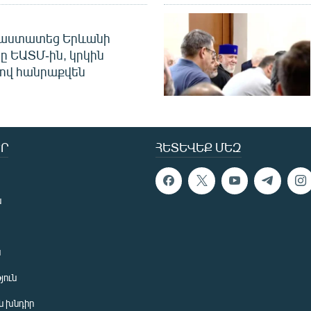
հաստատեց Երևանի
ը ԵԱՏՄ-ին, կրկին
ով հանրաքվեն
Ր
ՀԵՏԵՎԵՔ ՄԵԶ
ն
ն
յուն
 խնդիր