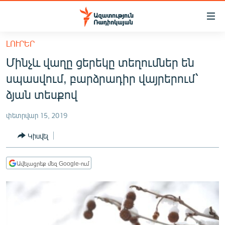
Մատչելիության
հղումներ
Անցնել
ԼՈՒՐԵՐ
հիմնական
ԱԶԱՏՈՒԹՅՈՒՆ TV
Մինչև վաղը ցերեկը տեղումներ են
բովանդակությանը
ՀԱՅԱՍՏԱՆ
Անցնել
սպասվում, բարձրադիր վայրերում՝
հիմնական
ՔԱՂԱՔԱԿԱՆ
ձյան տեսքով
մենյուին
ԸՆՏՐՈՒԹՅՈՒՆՆԵՐ 2026
Որոնում
փետրվար 15, 2019
ԻՐԱՎՈՒՆՔ
Կիսվել
ՀԱՍԱՐԱԿՈՒԹՅՈՒՆ
ՏՆՏԵՍՈՒԹՅՈՒՆ
Ավելացրեք մեզ Google-ում
ՂԱՐԱԲԱՂ
ՊԱՏԵՐԱԶՄԻ 6 ՇԱԲԱԹՆԵՐԸ
ՏԱՐԱԾԱՇՐՋԱՆ