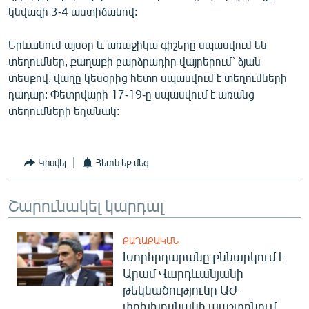
կնվազի 3-4 աստիճանով:
English
Русский
Երևանում այսօր և առաջիկա գիշերը սպասվում են
տեղումներ, քաղաքի բարձրադիր վայրերում` ձյան
ՀԵՏԵՎԵՔ ՄԵԶ
տեսքով, վաղը կեսօրից հետո սպասվում է տեղումների
դադար: Փետրվարի 17-19-ը սպասվում է առանց
տեղումների եղանակ:
Կիսվել
Հետևեք մեզ
«Ազատության» բոլոր կայքերը
Շարունակել կարդալ
ՔԱՂԱՔԱԿԱՆ
Խորհրդարանը քննարկում է
Արամ Վարդևանյանի
թեկնածությունը ԱԺ
փոխխոսնակի պաշտոնում