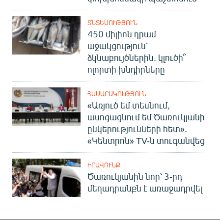
ՏՆՏԵՍՈՒԹՅՈՒՆ
450 միլիոն դրամ
աջակցություն՝
ձկնաբույծներին. կլուծի՞
ոլորտի խնդիրները
ՀԱՍԱՐԱԿՈՒԹՅՈՒՆ
«Առյուծ եմ տեսնում,
ասոցացնում եմ Ծառուկյանի
ընկերությունների հետ».
«Կենտրոն» TV-ն տուգանվեց
ԻՐԱՎՈՒՆՔ
Ծառուկյանին նոր՝ 3-րդ
մեղադրանքն է առաջադրվել