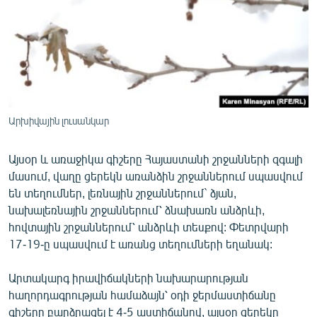
ՄԻՋԱԶԳԱՅԻՆ
ՄՇԱԿՈՒՅԹ
ՍՊՈՐՏ
ՄԵԿՆԱԲԱՆՈՒԹՅՈՒՆ
ՏՏ ԵՒ ԻՆՏԵՐՆԵՏ
Արխիվային լուսանկար
ԿՈՐՈՆԱՎԻՐՈՒՍ
Այսօր և առաջիկա գիշերը Հայաստանի շրջանների զգալի
ԱՐԽԻՎ
մասում, վաղը ցերեկն առանձին շրջաններում սպասվում
ՏԵՍԱՆՅՈՒԹԵՐ
են տեղումներ, լեռնային շրջաններում` ձյան,
նախալեռնային շրջաններում՝ ձնախառն անձրևի,
ԲԱՆԱՎԵՃ
հովտային շրջաններում՝ անձրևի տեսքով: Փետրվարի
ՁԳՏԵԼՈՎ ԼԱՎԱԳՈՒՅՆԻՆ
17-19-ը սպասվում է առանց տեղումների եղանակ:
ՓՈԴՔԱՍԹ
Արտակարգ իրավիճակների նախարարության
հաղորդագրության համաձայն՝ օդի ջերմաստիճանը
Հայերեն
գիշերը բարձրացել է 4-5 աստիճանով, այսօր ցերեկը