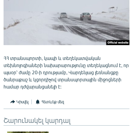
ՄԻՋԱԶԳԱՅԻՆ
ՄՇԱԿՈՒՅԹ
ՍՊՈՐՏ
ՄԵԿՆԱԲԱՆՈՒԹՅՈՒՆ
ՏՏ ԵՒ ԻՆՏԵՐՆԵՏ
ՀՀ տրանսպորտի, կապի և տեղեկատվական
ԿՈՐՈՆԱՎԻՐՈՒՍ
տեխնոլոգիաների նախարարությունը տեղեկացնում է, որ
ԱՐԽԻՎ
այսօր՝ ժամը 20-ի դրությամբ, Վարդենյաց լեռնանցքը
ծանրաքաշ և կցորդիչով տրանսպորտային միջոցների
ՏԵՍԱՆՅՈՒԹԵՐ
համար դժվարանցանելի է:
ԲԱՆԱՎԵՃ
ՁԳՏԵԼՈՎ ԼԱՎԱԳՈՒՅՆԻՆ
Կիսվել
Հետևեք մեզ
ՓՈԴՔԱՍԹ
Շարունակել կարդալ
Հայերեն