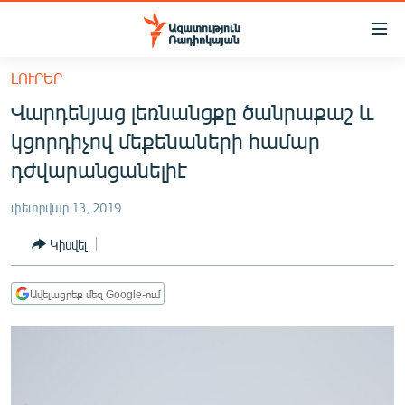
Մատչելիության
հղումներ
Անցնել
ԼՈՒՐԵՐ
հիմնական
ԱԶԱՏՈՒԹՅՈՒՆ TV
Վարդենյաց լեռնանցքը ծանրաքաշ և
բովանդակությանը
ՀԱՅԱՍՏԱՆ
Անցնել
կցորդիչով մեքենաների համար
հիմնական
ՔԱՂԱՔԱԿԱՆ
դժվարանցանելիէ
մենյուին
ԸՆՏՐՈՒԹՅՈՒՆՆԵՐ 2026
Որոնում
փետրվար 13, 2019
ԻՐԱՎՈՒՆՔ
Կիսվել
ՀԱՍԱՐԱԿՈՒԹՅՈՒՆ
ՏՆՏԵՍՈՒԹՅՈՒՆ
Ավելացրեք մեզ Google-ում
ՂԱՐԱԲԱՂ
ՊԱՏԵՐԱԶՄԻ 6 ՇԱԲԱԹՆԵՐԸ
ՏԱՐԱԾԱՇՐՋԱՆ