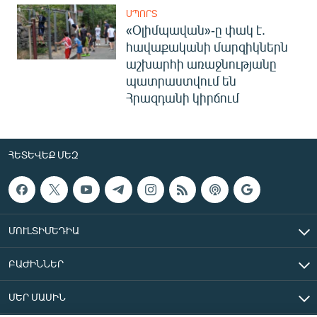
ՍՊՈՐՏ
«Օլիմպավան»-ը փակ է.
հավաքականի մարզիկներն
աշխարհի առաջնությանը
պատրաստվում են
Հրազդանի կիրճում
ՀԵՏԵՎԵՔ ՄԵԶ
ՄՈՒԼՏԻՄԵԴԻԱ
ԲԱԺԻՆՆԵՐ
ՄԵՐ ՄԱՍԻՆ