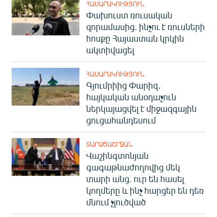
ՀԱՍԱՐԱԿՈՒԹՅՈՒՆ
English
Փախուստ ռուսական
զորամասից. ինչու է ռուսների
Русский
հոսքը Հայաստան կրկին
ակտիվացել
ՀԵՏԵՎԵՔ ՄԵԶ
ՀԱՍԱՐԱԿՈՒԹՅՈՒՆ
Գյումրիից Փարիզ․
հայկական անօդաչուն
ներկայացվել է միջազգային
«Ազատության» բոլոր կայքերը
ցուցահանդեսում
ՏԱՐԱԾԱՇՐՋԱՆ
Վաշինգտոնյան
գագաթնաժողովից մեկ
տարի անց. ուր են հասել
կողմերը և ինչ հարցեր են դեռ
մնում չլուծված