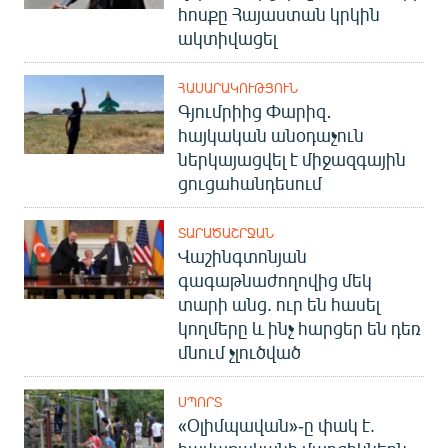
հոսքը Հայաստան կրկին
ակտիվացել
ՀԱՍԱՐԱԿՈՒԹՅՈՒՆ
Գյումրիից Փարիզ․
հայկական անօդաչուն
ներկայացվել է միջազգային
ցուցահանդեսում
ՏԱՐԱԾԱՇՐՋԱՆ
Վաշինգտոնյան
գագաթնաժողովից մեկ
տարի անց. ուր են հասել
կողմերը և ինչ հարցեր են դեռ
մնում չլուծված
ՍՊՈՐՏ
«Օլիմպավան»-ը փակ է.