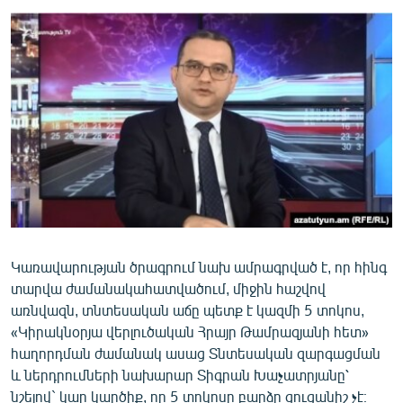
ՄԻՋԱԶԳԱՅԻՆ
ՄՇԱԿՈՒՅԹ
ՍՊՈՐՏ
ՄԵԿՆԱԲԱՆՈՒԹՅՈՒՆ
ՏՏ ԵՒ ԻՆՏԵՐՆԵՏ
ԿՈՐՈՆԱՎԻՐՈՒՍ
ԱՐԽԻՎ
ՏԵՍԱՆՅՈՒԹԵՐ
Կառավարության ծրագրում նախ ամրագրված է, որ հինգ
ԲԱՆԱՎԵՃ
տարվա ժամանակահատվածում, միջին հաշվով
ՁԳՏԵԼՈՎ ԼԱՎԱԳՈՒՅՆԻՆ
առնվազն, տնտեսական աճը պետք է կազմի 5 տոկոս,
«Կիրակնօրյա վերլուծական Հրայր Թամրազյանի հետ»
ՓՈԴՔԱՍԹ
հաղորդման ժամանակ ասաց Տնտեսական զարգացման
և ներդրումների նախարար Տիգրան Խաչատրյանը՝
Հայերեն
նշելով` կար կարծիք, որ 5 տոկոսը բարձր ցուցանիշ չէ։