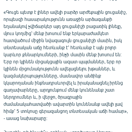
English
«Գուցե պետք է լիներ ավելի բարձր արժեքային ցուցանիշ,
Русский
որպեսզի հասարակությունն առաջին արձագանքի
եղանակով չվիճարկեր այդ ցուցանիշի բացառիկ լինելը,
ՀԵՏԵՎԵՔ ՄԵԶ
մյուս կողմից՝ մենք խոսում ենք երկարաժամկետ
հատվածում միջին նվազագույն ցուցանիշի մասին, իսկ
տնտեսական աճը հետևանք է՝ հետևանք է այն բոլոր
կարևոր քննարկումների, ինչի մասին մենք խոսում են։
Երբ որ կլինեն մրցակցային ազատ պայմաններ, երբ որ
կլինեն մրցունակությունն ավելացնելու խթաններ, և
«Ազատության» բոլոր կայքերը
կազմակերպությունները, մասնավոր անձինք
կկարողանան ինքնադրսևորվել և իրականացնել իրենց
գաղափարները, արդյունքում մենք կունենանք շատ
ներդրումներ և, ի վերջո, ծրագրային
ժամանակահատվածի ավարտին կունենանք ավելի լավ
հիմք՝ 5 տոկոսը գերազանցող տնտեսական աճի համար»,
- ասաց նախարարը։