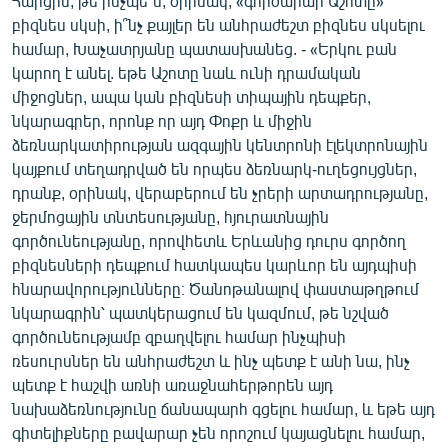
Հարցին, թե ինչպե՞ս, օրինակ, «գործարար Աշոտը»
բիզնես սկսի, ի՞նչ քայլեր են անհրաժեշտ բիզնես սկսելու
համար, Խաչատրյանը պատասխանեց. - «Երկու բան
կարող է անել. եթե Աշոտը նաև ունի դրամական
միջոցներ, ապա կան բիզնեսի տիպային դեպքեր,
նկարագրեր, որոնք որ այդ Փոքր և միջին
ձեռնարկատիրության ազգային կենտրոնի էլեկտրոնային
կայքում տեղադրված են որպես ձեռնարկ-ուղեցույցներ,
դրանք, օրինակ, վերաբերում են չրերի արտադրությանը,
ջերմոցային տնտեսությանը, հյուրատնային
գործունեությանը, որովհետև Երևանից դուրս գործող
բիզնեսների դեպքում հատկապես կարևոր են այդպիսի
հնարավորությունները։ Ծանոթանալով փաստաթղթում
նկարագրին՝ պատկերացում են կազմում, թե նշված
գործունեությամբ զբաղվելու համար ինչպիսի
ռեսուրսներ են անհրաժեշտ և ինչ պետք է անի նա, ինչ
պետք է հաշվի առնի առաջնահերթորեն այդ
նախաձեռնությունը ճանապարհ գցելու համար, և եթե այդ
գիտելիքները բավարար չեն որոշում կայացնելու համար,