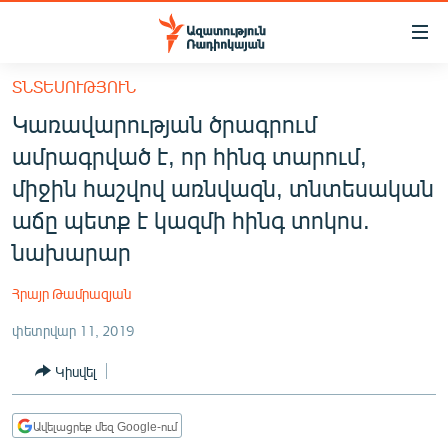
Մատչելիության
հղումներ
Անցնել
ՏՆՏԵՍՈՒԹՅՈՒՆ
հիմնական
ԱԶԱՏՈՒԹՅՈՒՆ TV
Կառավարության ծրագրում
բովանդակությանը
ՀԱՅԱՍՏԱՆ
Անցնել
ամրագրված է, որ հինգ տարում,
հիմնական
ՔԱՂԱՔԱԿԱՆ
միջին հաշվով առնվազն, տնտեսական
մենյուին
ԸՆՏՐՈՒԹՅՈՒՆՆԵՐ 2026
աճը պետք է կազմի հինգ տոկոս.
Որոնում
նախարար
ԻՐԱՎՈՒՆՔ
ՀԱՍԱՐԱԿՈՒԹՅՈՒՆ
Հրայր Թամրազյան
ՏՆՏԵՍՈՒԹՅՈՒՆ
փետրվար 11, 2019
ՂԱՐԱԲԱՂ
Կիսվել
ՊԱՏԵՐԱԶՄԻ 6 ՇԱԲԱԹՆԵՐԸ
ՏԱՐԱԾԱՇՐՋԱՆ
Ավելացրեք մեզ Google-ում