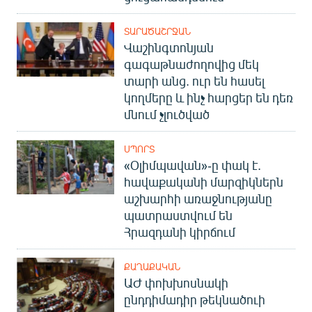
ՏԱՐԱԾԱՇՐՋԱՆ
Վաշինգտոնյան
գագաթնաժողովից մեկ
տարի անց. ուր են հասել
կողմերը և ինչ հարցեր են դեռ
մնում չլուծված
ՍՊՈՐՏ
«Օլիմպավան»-ը փակ է.
հավաքականի մարզիկներն
աշխարհի առաջնությանը
պատրաստվում են
Հրազդանի կիրճում
ՔԱՂԱՔԱԿԱՆ
ԱԺ փոխխոսնակի
ընդդիմադիր թեկնածուի