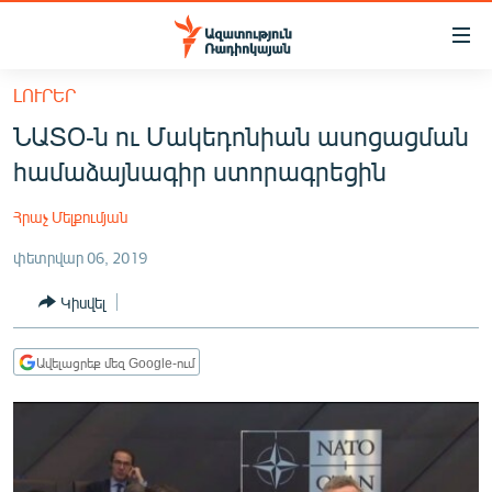
Մատչելիության
հղումներ
Անցնել
ԼՈՒՐԵՐ
հիմնական
ԱԶԱՏՈՒԹՅՈՒՆ TV
ՆԱՏՕ-ն ու Մակեդոնիան ասոցացման
բովանդակությանը
ՀԱՅԱՍՏԱՆ
Անցնել
համաձայնագիր ստորագրեցին
հիմնական
ՔԱՂԱՔԱԿԱՆ
մենյուին
Հրաչ Մելքումյան
ԸՆՏՐՈՒԹՅՈՒՆՆԵՐ 2026
Որոնում
փետրվար 06, 2019
ԻՐԱՎՈՒՆՔ
Կիսվել
ՀԱՍԱՐԱԿՈՒԹՅՈՒՆ
ՏՆՏԵՍՈՒԹՅՈՒՆ
Ավելացրեք մեզ Google-ում
ՂԱՐԱԲԱՂ
ՊԱՏԵՐԱԶՄԻ 6 ՇԱԲԱԹՆԵՐԸ
ՏԱՐԱԾԱՇՐՋԱՆ