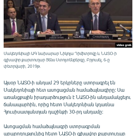
ՄԻՋԱԶԳԱՅԻՆ
ՄՇԱԿՈՒՅԹ
ՍՊՈՐՏ
ՄԵԿՆԱԲԱՆՈՒԹՅՈՒՆ
ՏՏ ԵՒ ԻՆՏԵՐՆԵՏ
Մակեդոնիայի ԱԳ նախարար Նիկոլա Դիմիտրովը և ՆԱՏՕ-ի
ԿՈՐՈՆԱՎԻՐՈՒՍ
գլխավոր քարտուղար Յենս Ստոլտենբերգը, Բրյուսել, 6-ը
փետրվարի, 2019թ.
ԱՐԽԻՎ
ՏԵՍԱՆՅՈՒԹԵՐ
Այսօր ՆԱՏՕ-ի անդամ 29 երկրները ստորագրել են
Մակեդոնիայի հետ ասոցացման համաձայնագիրը: Սա
ԲԱՆԱՎԵՃ
առանցքային իրադարձություն է ՆԱՏՕ-ին անդամակցելու
ՁԳՏԵԼՈՎ ԼԱՎԱԳՈՒՅՆԻՆ
ճանապարհին, որից հետո Մակեդոնիան կդառնա
Հյուսիսատլանտյան դաշինքի 30-րդ անդամը:
ՓՈԴՔԱՍԹ
Ասոցացման համաձայնագրի ստորագրման
Հայերեն
արարողությունից հետո ՆԱՏՕ-ի գլխավոր քարտուղար