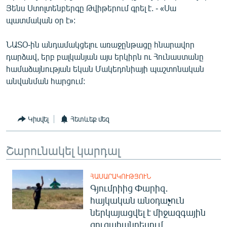
Յենս Ստոլտենբերգը Թվիթերում գրել է. - «Սա
English
պատմական օր է»:
Русский
ՆԱՏՕ-ին անդամակցելու առաջընթացը հնարավոր
ՀԵՏԵՎԵՔ ՄԵԶ
դարձավ, երբ բալկանյան այս երկիրն ու Հունաստանը
համաձայնության եկան Մակեդոնիայի պաշտոնական
անվանման հարցում:
Կիսվել
Հետևեք մեզ
«Ազատության» բոլոր կայքերը
Շարունակել կարդալ
ՀԱՍԱՐԱԿՈՒԹՅՈՒՆ
Գյումրիից Փարիզ․
հայկական անօդաչուն
ներկայացվել է միջազգային
ցուցահանդեսում