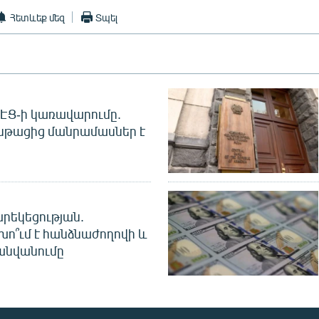
Հետևեք մեզ
Տպել
 ՀԷՑ-ի կառավարումը.
նթացից մանրամասներ է
րեկեցության.
խո՞ւմ է հանձնաժողովի և
անվանումը