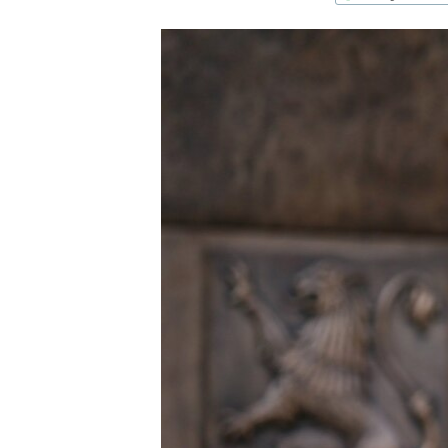
ՄԻՋԱԶԳԱՅԻՆ
ՄՇԱԿՈՒՅԹ
ՍՊՈՐՏ
ՄԵԿՆԱԲԱՆՈՒԹՅՈՒՆ
ՏՏ ԵՒ ԻՆՏԵՐՆԵՏ
ԿՈՐՈՆԱՎԻՐՈՒՍ
ԱՐԽԻՎ
ՏԵՍԱՆՅՈՒԹԵՐ
ԲԱՆԱՎԵՃ
ՁԳՏԵԼՈՎ ԼԱՎԱԳՈՒՅՆԻՆ
ՓՈԴՔԱՍԹ