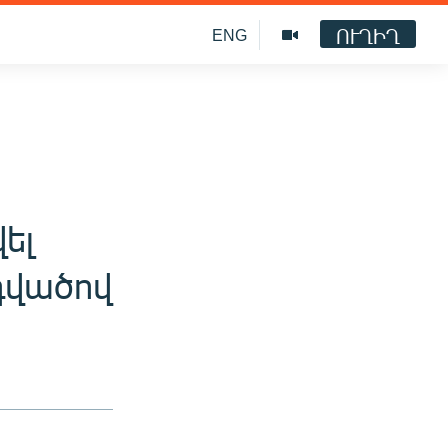
ՈՒՂԻՂ
ENG
ել
դվածով