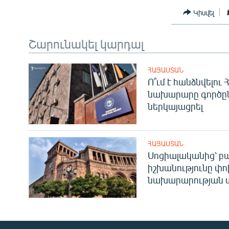
Կիսվել
Շարունակել կարդալ
ՀԱՅԱՍՏԱՆ
Ո՞ւմ է հանձնվելու
նախարարը գործը
ներկայացրել
ՀԱՅԱՍՏԱՆ
Սոցիալականից՝ բա
իշխանությունը փո
նախարարության 