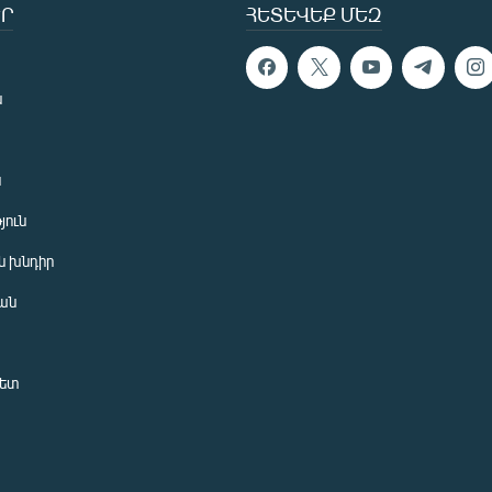
Ր
ՀԵՏԵՎԵՔ ՄԵԶ
ն
ն
յուն
 խնդիր
ան
նետ