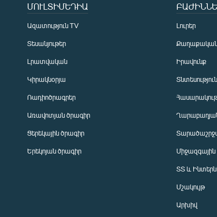
ՄՈՒԼՏԻՄԵԴԻԱ
ԲԱԺԻՆՆԵ
Ազատություն TV
Լուրեր
Տեսանյութեր
Քաղաքակա
Լրատվական
Իրավունք
Կիրակնօրյա
Տնտեսությու
Ռադիոծրագրեր
Հասարակութ
Առավոտյան ծրագիր
Ղարաբաղյան
Ցերեկային ծրագիր
Տարածաշրջ
Հայերեն
Երեկոյան ծրագիր
Միջազգային
English
ՏՏ և Ինտեր
Русский
Մշակույթ
ՀԵՏԵՎԵՔ ՄԵԶ
Արխիվ