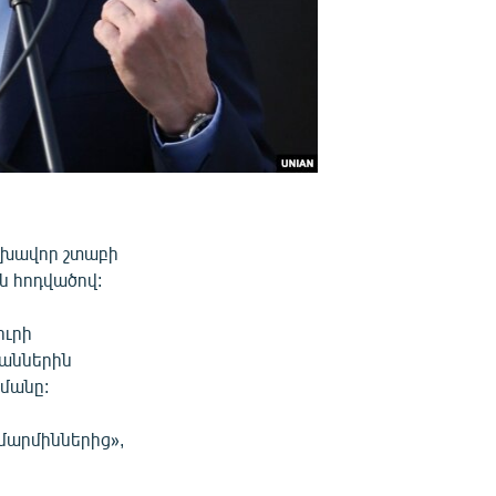
լխավոր շտաբի
ն հոդվածով:
ուրի
կաններին
կմանը:
մարմիններից»,