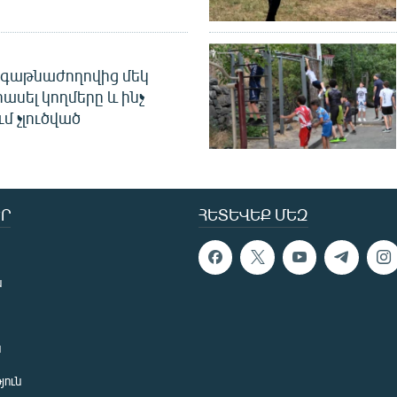
գաթնաժողովից մեկ
հասել կողմերը և ինչ
ւմ չլուծված
Ր
ՀԵՏԵՎԵՔ ՄԵԶ
ն
ն
յուն