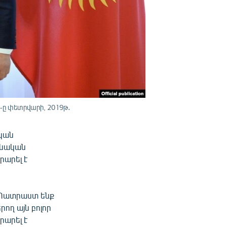
-ը փետրվարի, 2019թ․
կան
ոնական
արել է
: Պատրաստ ենք
ող այն բոլոր
րարել է