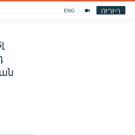
ՈՒՂԻՂ
ENG
լ
դ
ման