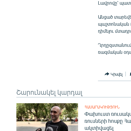
Լավրովը՝ պատ
Անցած տարեվե
պաշտոնական Բ
դիմելու մտադրո
Ղրղըզստանում
ռազմական օդ
Կիսվել
Շարունակել կարդալ
ՀԱՍԱՐԱԿՈՒԹՅՈՒՆ
Փախուստ ռուսական
ռուսների հոսքը Հ
ակտիվացել