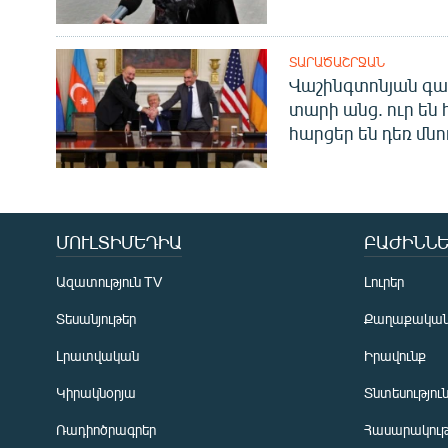
ՏԱՐԱԾԱՇՐՋԱՆ
Վաշինգտոնյան գա
տարի անց. ուր են 
հարցեր են դեռ մնո
ՄՈՒԼՏԻՄԵԴԻԱ
ԲԱԺԻՆՆԵ
Ազատություն TV
Լուրեր
Տեսանյութեր
Քաղաքակա
Լրատվական
Իրավունք
Կիրակնօրյա
Տնտեսությու
Ռադիոծրագրեր
Հասարակութ