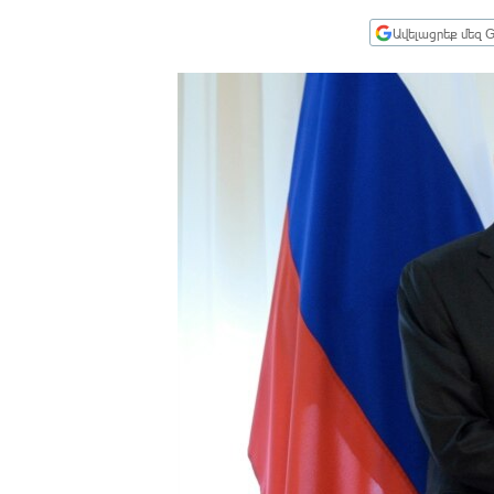
ՄԻՋԱԶԳԱՅԻՆ
Ավելացրեք մեզ G
ՄՇԱԿՈՒՅԹ
ՍՊՈՐՏ
ՄԵԿՆԱԲԱՆՈՒԹՅՈՒՆ
ՏՏ ԵՒ ԻՆՏԵՐՆԵՏ
ԿՈՐՈՆԱՎԻՐՈՒՍ
ԱՐԽԻՎ
ՏԵՍԱՆՅՈՒԹԵՐ
ԲԱՆԱՎԵՃ
ՁԳՏԵԼՈՎ ԼԱՎԱԳՈՒՅՆԻՆ
ՓՈԴՔԱՍԹ