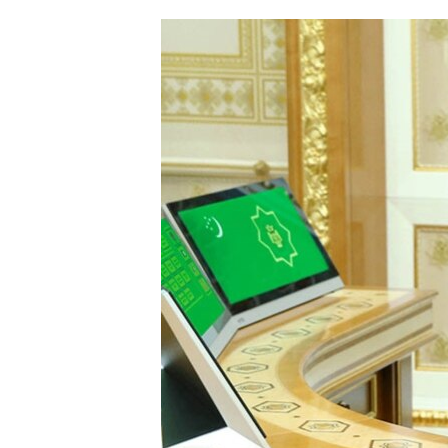
ՄԻՋԱԶԳԱՅԻՆ
ՄՇԱԿՈՒՅԹ
ՍՊՈՐՏ
ՄԵԿՆԱԲԱՆՈՒԹՅՈՒՆ
ՏՏ ԵՒ ԻՆՏԵՐՆԵՏ
ԿՈՐՈՆԱՎԻՐՈՒՍ
ԱՐԽԻՎ
ՏԵՍԱՆՅՈՒԹԵՐ
ԲԱՆԱՎԵՃ
ՁԳՏԵԼՈՎ ԼԱՎԱԳՈՒՅՆԻՆ
ՓՈԴՔԱՍԹ