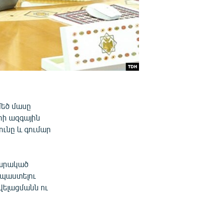
եծ մասը
րի ազգային
ունը և գումար
պարակած
նպաստելու
վելացմանն ու