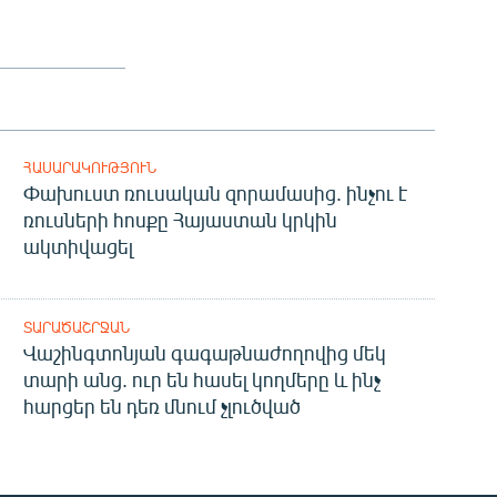
ՀԱՍԱՐԱԿՈՒԹՅՈՒՆ
Փախուստ ռուսական զորամասից. ինչու է
ռուսների հոսքը Հայաստան կրկին
ակտիվացել
ՏԱՐԱԾԱՇՐՋԱՆ
Վաշինգտոնյան գագաթնաժողովից մեկ
տարի անց. ուր են հասել կողմերը և ինչ
հարցեր են դեռ մնում չլուծված