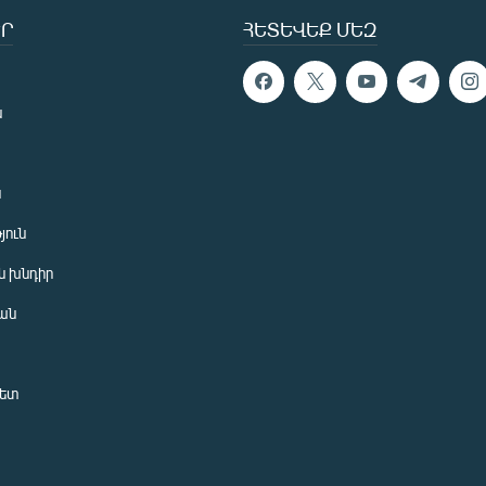
Ր
ՀԵՏԵՎԵՔ ՄԵԶ
ն
ն
յուն
 խնդիր
ան
նետ