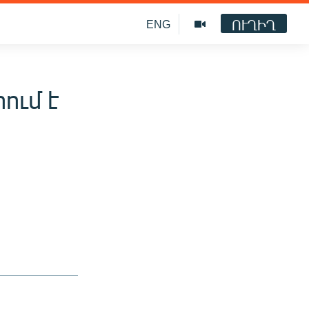
ՈՒՂԻՂ
ENG
ում է