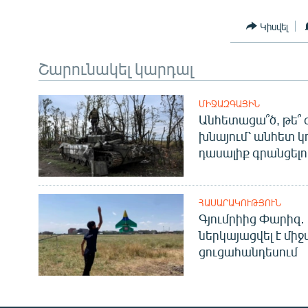
Կիսվել
Շարունակել կարդալ
ՄԻՋԱԶԳԱՅԻՆ
Անհետացա՞ծ, թե՞ 
խնայում՝ անհետ կ
դասալիք գրանցելո
ՀԱՍԱՐԱԿՈՒԹՅՈՒՆ
Գյումրիից Փարիզ․
ներկայացվել է մի
ցուցահանդեսում