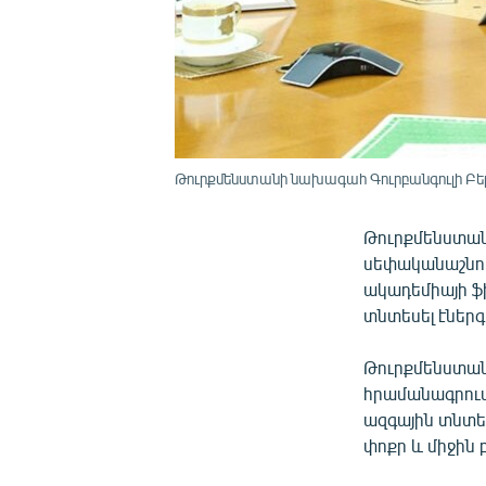
Թուրքմենստանի նախագահ Գուրբանգուլի Բե
Թուրքմենստան
սեփականաշնոր
ակադեմիայի ֆի
տնտեսել էներ
Թուրքմենստան
հրամանագրում
ազգային տնտե
փոքր և միջին