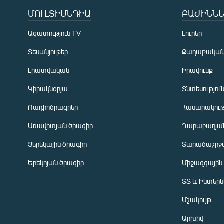
ՄՈՒԼՏԻՄԵԴԻԱ
ԲԱԺԻՆՆԵ
Ազատություն TV
Լուրեր
Տեսանյութեր
Քաղաքակա
Լրատվական
Իրավունք
Կիրակնօրյա
Տնտեսությու
Ռադիոծրագրեր
Հասարակութ
Առավոտյան ծրագիր
Ղարաբաղյան
Ցերեկային ծրագիր
Տարածաշրջ
Հայերեն
Երեկոյան ծրագիր
Միջազգային
English
ՏՏ և Ինտեր
Русский
Մշակույթ
ՀԵՏԵՎԵՔ ՄԵԶ
Արխիվ