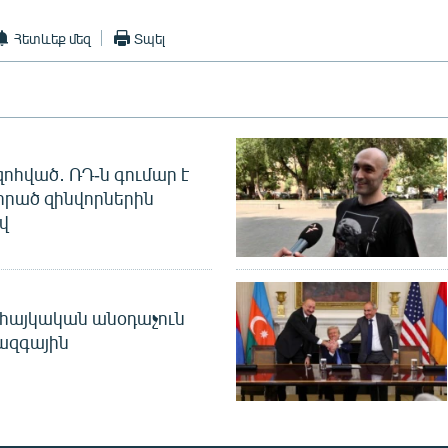
Հետևեք մեզ
Տպել
զոհված․ ՌԴ-ն գումար է
որած զինվորներին
վ
 հայկական անօդաչուն
ջազգային