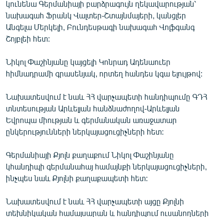
կունենա Գերմանիայի բարձրագույն ղեկավարության՝
English
նախագահ Ֆրանկ Վալտեր-Շտայնմայերի, կանցլեր
Русский
Անգելա Մերկելի, Բունդեսթագի նախագահ Վոլֆգանգ
Շոյբլեի հետ:
ՀԵՏԵՎԵՔ ՄԵԶ
Նիկոլ Փաշինյանը կայցելի Կոնրադ Ադենաուեր
հիմնադրամի գրասենյակ, որտեղ հանդես կգա ելույթով:
Նախատեսվում է նաև ՀՀ վարչապետի հանդիպումը ԳԴՀ
տնտեսության Արևելյան հանձնաժողով-Արևելյան
«Ազատության» բոլոր կայքերը
Եվրոպա միության և գերմանական առաջատար
ընկերությունների ներկայացուցիչների հետ:
Գերմանիայի Քյոլն քաղաքում Նիկոլ Փաշինյանը
կհանդիպի գերմանահայ համայնքի ներկայացուցիչների,
ինչպես նաև Քյոլնի քաղաքապետի հետ:
Նախատեսվում է նաև ՀՀ վարչապետի այցը Քյոլնի
տեխնիկական համալսարան և հանդիպում ուսանողների