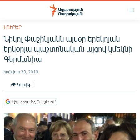
Մատչելիության
հղումներ
Անցնել
ԼՈՒՐԵՐ
հիմնական
ԱԶԱՏՈՒԹՅՈՒՆ TV
Նիկոլ Փաշինյանն այսօր երեկոյան
բովանդակությանը
ՀԱՅԱՍՏԱՆ
Անցնել
երկօրյա պաշտոնական այցով կմեկնի
հիմնական
ՔԱՂԱՔԱԿԱՆ
Գերմանիա
մենյուին
ԸՆՏՐՈՒԹՅՈՒՆՆԵՐ 2026
Որոնում
հունվար 30, 2019
ԻՐԱՎՈՒՆՔ
Կիսվել
ՀԱՍԱՐԱԿՈՒԹՅՈՒՆ
ՏՆՏԵՍՈՒԹՅՈՒՆ
Ավելացրեք մեզ Google-ում
ՂԱՐԱԲԱՂ
ՊԱՏԵՐԱԶՄԻ 6 ՇԱԲԱԹՆԵՐԸ
ՏԱՐԱԾԱՇՐՋԱՆ