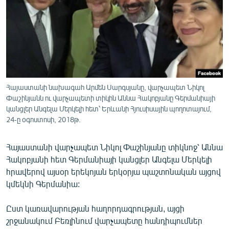
ՄԻՋԱԶԳԱՅԻՆ
ՄՇԱԿՈՒՅԹ
ՍՊՈՐՏ
ՄԵԿՆԱԲԱՆՈՒԹՅՈՒՆ
ՏՏ ԵՒ ԻՆՏԵՐՆԵՏ
Հայաստանի նախագահ Արմեն Սարգսյանը, վարչապետ Նիկոլ
Փաշինյանն ու վարչապետի տիկին Աննա Հակոբյանը Գերմանիայի
ԿՈՐՈՆԱՎԻՐՈՒՍ
կանցլեր Անգելա Մերկելի հետ՝ Երևանի Հյուսիսային պողոտայում,
ԱՐԽԻՎ
24-ը օգոստոսի, 2018թ.
ՏԵՍԱՆՅՈՒԹԵՐ
Հայաստանի վարչապետ Նիկոլ Փաշինյանը տիկնոջ՝ Աննա
ԲԱՆԱՎԵՃ
Հակոբյանի հետ Գերմանիայի կանցլեր Անգելա Մերկելի
հրավերով այսօր երեկոյան երկօրյա պաշտոնական այցով
ՁԳՏԵԼՈՎ ԼԱՎԱԳՈՒՅՆԻՆ
կմեկնի Գերմանիա:
ՓՈԴՔԱՍԹ
Ըստ կառավարության հաղորդագրության, այցի
Հայերեն
շրջանակում Բեռլինում վարչապետը հանդիպումներ