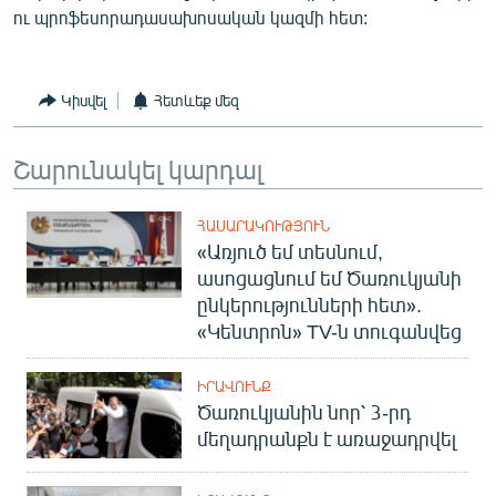
ու պրոֆեսորադասախոսական կազմի հետ:
Կիսվել
Հետևեք մեզ
Շարունակել կարդալ
ՀԱՍԱՐԱԿՈՒԹՅՈՒՆ
«Առյուծ եմ տեսնում,
ասոցացնում եմ Ծառուկյանի
ընկերությունների հետ».
«Կենտրոն» TV-ն տուգանվեց
ԻՐԱՎՈՒՆՔ
Ծառուկյանին նոր՝ 3-րդ
մեղադրանքն է առաջադրվել