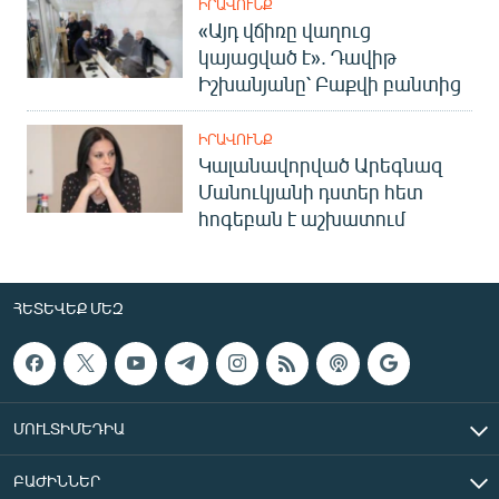
ԻՐԱՎՈՒՆՔ
«Այդ վճիռը վաղուց
կայացված է». Դավիթ
Իշխանյանը՝ Բաքվի բանտից
ԻՐԱՎՈՒՆՔ
Կալանավորված Արեգնազ
Մանուկյանի դստեր հետ
հոգեբան է աշխատում
ՀԵՏԵՎԵՔ ՄԵԶ
ՄՈՒԼՏԻՄԵԴԻԱ
ԲԱԺԻՆՆԵՐ