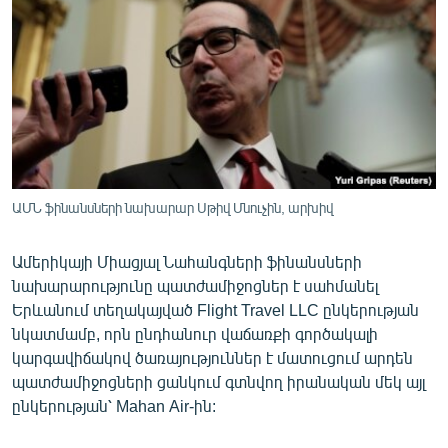
ՄԻՋԱԶԳԱՅԻՆ
ՄՇԱԿՈՒՅԹ
ՍՊՈՐՏ
ՄԵԿՆԱԲԱՆՈՒԹՅՈՒՆ
ՏՏ ԵՒ ԻՆՏԵՐՆԵՏ
ԿՈՐՈՆԱՎԻՐՈՒՍ
ԱՄՆ ֆինանսների նախարար Սթիվ Մնուչին, արխիվ
ԱՐԽԻՎ
Ամերիկայի Միացյալ Նահանգների ֆինանսների
ՏԵՍԱՆՅՈՒԹԵՐ
նախարարությունը պատժամիջոցներ է սահմանել
ԲԱՆԱՎԵՃ
Երևանում տեղակայված Flight Travel LLC ընկերության
նկատմամբ, որն ընդհանուր վաճառքի գործակալի
ՁԳՏԵԼՈՎ ԼԱՎԱԳՈՒՅՆԻՆ
կարգավիճակով ծառայություններ է մատուցում արդեն
ՓՈԴՔԱՍԹ
պատժամիջոցների ցանկում գտնվող իրանական մեկ այլ
ընկերության՝ Mahan Air-ին:
Հայերեն