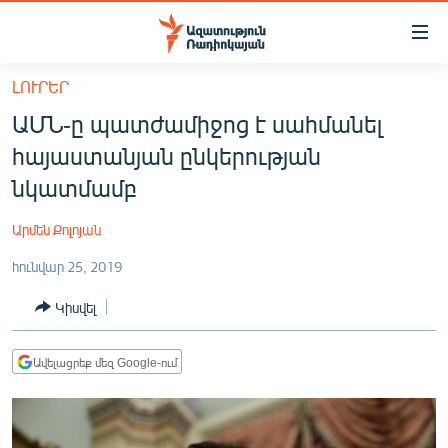
Մատչելիության
հղումներ
Անցնել
ԼՈՒՐԵՐ
հիմնական
ԱԶԱՏՈՒԹՅՈՒՆ TV
ԱՄՆ-ը պատժամիջոց է սահմանել
բովանդակությանը
ՀԱՅԱՍՏԱՆ
Անցնել
հայաստանյան ընկերության
հիմնական
ՔԱՂԱՔԱԿԱՆ
նկատմամբ
մենյուին
ԸՆՏՐՈՒԹՅՈՒՆՆԵՐ 2026
Որոնում
Արմեն Քոլոյան
ԻՐԱՎՈՒՆՔ
հունվար 25, 2019
ՀԱՍԱՐԱԿՈՒԹՅՈՒՆ
Կիսվել
ՏՆՏԵՍՈՒԹՅՈՒՆ
ՂԱՐԱԲԱՂ
Ավելացրեք մեզ Google-ում
ՊԱՏԵՐԱԶՄԻ 6 ՇԱԲԱԹՆԵՐԸ
ՏԱՐԱԾԱՇՐՋԱՆ