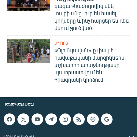
գագաթնաժողովից մեկ
տարի անց. ուր են հասել
կողմերը և ինչ հարցեր են դեռ
մնում չլուծված
ՍՊՈՐՏ
«Օլիմպավան»-ը փակ է.
հավաքականի մարզիկներն
աշխարհի առաջնությանը
պատրաստվում են
Հրազդանի կիրճում
ՀԵՏԵՎԵՔ ՄԵԶ
ՄՈՒԼՏԻՄԵԴԻԱ