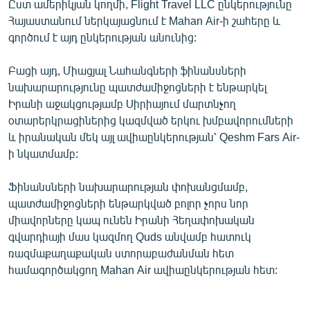
Ըստ ամերիկյան կողմի, Flight Travel LLC ընկերությունը
English
Հայաստանում ներկայացնում է Mahan Air-ի շահերը և
գործում է այդ ընկերության անունից:
Русский
Բացի այդ, Միացյալ Նահանգների ֆինանսների
ՀԵՏԵՎԵՔ ՄԵԶ
նախարարությունը պատժամիջոցների է ենթարկել
Իրանի աջակցությամբ Սիրիայում մարտնչող
օտարերկրացիներից կազմված երկու խմբավորումների
և իրանական մեկ այլ ավիաընկերության՝ Qeshm Fars Air-
ի նկատմամբ:
«Ազատության» բոլոր կայքերը
Ֆինանսների նախարարության փոխանցմամբ,
պատժամիջոցների ենթարկված բոլոր չորս նոր
միավորները կապ ունեն Իրանի Հեղափոխական
գվարդիայի մաս կազմող Quds անվամբ հատուկ
ռազմաքաղաքական ստորաբաժանման հետ
համագործակցող Mahan Air ավիաընկերության հետ: