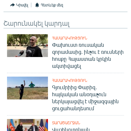
Կիսվել
Հետևեք մեզ
Շարունակել կարդալ
ՀԱՍԱՐԱԿՈՒԹՅՈՒՆ
Փախուստ ռուսական
զորամասից. ինչու է ռուսների
հոսքը Հայաստան կրկին
ակտիվացել
ՀԱՍԱՐԱԿՈՒԹՅՈՒՆ
Գյումրիից Փարիզ․
հայկական անօդաչուն
ներկայացվել է միջազգային
ցուցահանդեսում
ՏԱՐԱԾԱՇՐՋԱՆ
Վաշինգտոնյան