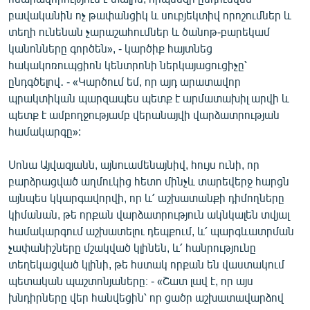
բավականին ոչ թափանցիկ և սուբյեկտիվ որոշումներ և
տեղի ունենան չարաշահումներ և ծանոթ-բարեկամ
կանոնները գործեն», - կարծիք հայտնեց
հակակոռուպցիոն կենտրոնի ներկայացուցիչը՝
ընդգծելով․ - «Կարծում եմ, որ այդ արատավոր
պրակտիկան պարզապես պետք է արմատախիլ արվի և
պետք է ամբողջությամբ վերանայվի վարձատրության
համակարգը»:
Սոնա Այվազյանն, այնուամենայնիվ, հույս ունի, որ
բարձրացված աղմուկից հետո մինչև տարեվերջ հարցն
այնպես կկարգավորվի, որ և՛ աշխատանքի դիմողները
կիմանան, թե որքան վարձատրություն ակնկալեն տվյալ
համակարգում աշխատելու դեպքում, և՛ պարգևատրման
չափանիշները մշակված կլինեն, և՛ հանրությունը
տեղեկացված կլինի, թե հստակ որքան են վաստակում
պետական պաշտոնյաները։ - «Շատ լավ է, որ այս
խնդիրները վեր հանվեցին՝ որ ցածր աշխատավարձով