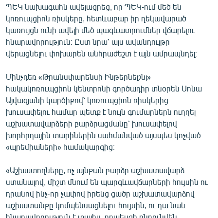
ՊԵԿ նախագահն ավելացրեց, որ ՊԵԿ-ում մեծ են
կոռուպցիոն ռիսկերը, հետևաբար իր ղեկավարած
կառույցն ունի ավելի մեծ պագևատրումներ վճարելու
հնարավորություն։ Ըստ նրա՝ այս ավանդույթը
վերացնելու փոխարեն անհրաժեշտ է այն ամրապնդել։
Մինչդեռ «Թրանսփարենսի Ինթերնեյշնլ»
հակակոռուպցիոն կենտրոնի գործադիր տնօրեն Սոնա
Այվազյանի կարծիքով՝ կոռուպցիոն ռիսկերից
խուսափելու համար պետք է նույն գումարներն ուղղել
աշխատավարձերի բարձրացմանը՝ խուսափելով
խորհրդային տարիներին սահմանված այսպես կոչված
«պրեմիաների» համակարգից։
«Աշխատողները, ոչ այնքան բարձր աշխատավարձ
ստանալով, միշտ մնում են պարգևավճարների հույսին ու
դրանով ինչ֊որ չափով իրենց ցածր աշխատավարձով
աշխատանքը կոմպենսացնելու հույսին, ու դա նաև
հնարավորություն է տալիս, որպեսզի ընդունվեն