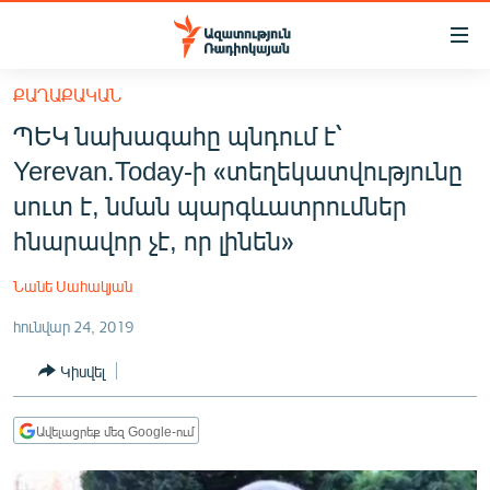
Մատչելիության
հղումներ
Անցնել
ՔԱՂԱՔԱԿԱՆ
հիմնական
ԱԶԱՏՈՒԹՅՈՒՆ TV
ՊԵԿ նախագահը պնդում է՝
բովանդակությանը
ՀԱՅԱՍՏԱՆ
Անցնել
Yerevan.Today-ի «տեղեկատվությունը
հիմնական
ՔԱՂԱՔԱԿԱՆ
սուտ է, նման պարգևատրումներ
մենյուին
ԸՆՏՐՈՒԹՅՈՒՆՆԵՐ 2026
հնարավոր չէ, որ լինեն»
Որոնում
ԻՐԱՎՈՒՆՔ
Նանե Սահակյան
ՀԱՍԱՐԱԿՈՒԹՅՈՒՆ
հունվար 24, 2019
ՏՆՏԵՍՈՒԹՅՈՒՆ
Կիսվել
ՂԱՐԱԲԱՂ
ՊԱՏԵՐԱԶՄԻ 6 ՇԱԲԱԹՆԵՐԸ
Ավելացրեք մեզ Google-ում
ՏԱՐԱԾԱՇՐՋԱՆ