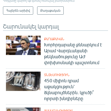
Հոդվածը կարող եք գտնել հետևյալ բաժիններում
Հայերեն արխիվ
Քաղաքական
Շարունակել կարդալ
ՔԱՂԱՔԱԿԱՆ
Խորհրդարանը քննարկում է
Արամ Վարդևանյանի
թեկնածությունը ԱԺ
փոխխոսնակի պաշտոնում
ՏՆՏԵՍՈՒԹՅՈՒՆ
450 միլիոն դրամ
աջակցություն՝
ձկնաբույծներին. կլուծի՞
ոլորտի խնդիրները
ՀԱՍԱՐԱԿՈՒԹՅՈՒՆ