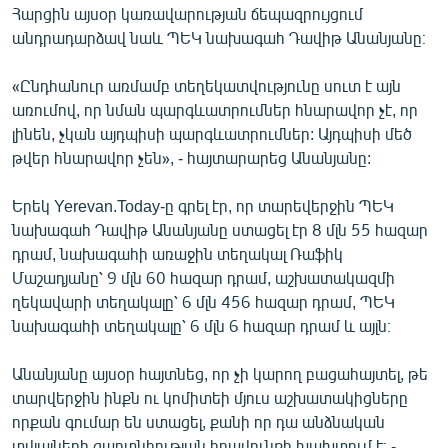
Հարցին այսօր կառավարության ճեպազրույցում
English
անդրադարձավ նաև ՊԵԿ նախագահ Դավիթ Անանյանը։
Русский
«Ընդհանուր առմամբ տեղեկատվությունը սուտ է այն
ՀԵՏԵՎԵՔ ՄԵԶ
առումով, որ նման պարգևատրումներ հնարավոր չէ, որ
լինեն, չկան այդպիսի պարգևատրումներ: Այդպիսի մեծ
թվեր հնարավոր չեն», - հայտարարեց Անանյանը:
Երեկ Yerevan.Today-ը գրել էր, որ տարեվերջին ՊԵԿ
նախագահ Դավիթ Անանյանը ստացել էր 8 մլն 55 հազար
«Ազատության» բոլոր կայքերը
դրամ, նախագահի առաջին տեղակալ Ռաֆիկ
Մաշադյանը՝ 9 մլն 60 հազար դրամ, աշխատակազմի
ղեկավարի տեղակալը՝ 6 մլն 456 հազար դրամ, ՊԵԿ
նախագահի տեղակալը՝ 6 մլն 6 հազար դրամ և այլն։
Անանյանը այսօր հայտնեց, որ չի կարող բացահայտել, թե
տարվերջին ինքն ու կոմիտեի մյուս աշխատակիցները
որքան գումար են ստացել, քանի որ դա անձնական
տվյալների գաղտնիության իրավունքի խախտում է։ -