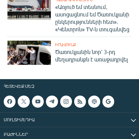
«Առյուծ եմ տեսնում,
ասոցացնում եմ Ծառուկյանի
ընկերությունների հետ».
«Կենտրոն» TV-ն տուգանվեց
ԻՐԱՎՈՒՆՔ
Ծառուկյանին նոր՝ 3-րդ
մեղադրանքն է առաջադրվել
ՀԵՏԵՎԵՔ ՄԵԶ
ՄՈՒԼՏԻՄԵԴԻԱ
ԲԱԺԻՆՆԵՐ