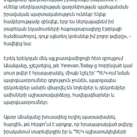
«Մենք տեղեկատվության գաղտնիության պահպանման
իրավական պարտականություն ունենք: Եկեք
համբերությամբ զինվեք, երբ ես ներկայացնեմ իմ
տարեկան եկամուտների հայտարարագիրը Էթիկայի
հանձնաժողով, դուք այնտեղ կտեսնեք իմ բոլոր թվերը», -
հավելեց նա:
Երեկ երեկոյան մեկ այլ լրատվամիջոցի հետ զրույցում
Անանյանը, չշեշտելով, թե Yerevan.Today-ը հորինված կամ
սուտ թվեր է հրապարակել, միայն նշել էր՝ ՊԵԿ-ում նման
պարգևատրումներ գոյություն չունեն, պարզապես
դեկտեմբեր ամսին վճարվել են նոյեմբեր և դեկտեմբեր
ամիսների աշխատավարձերը, հավելավճարներ և
պարգևատրումներ:
Այսօր Անանյանը խուսափեց ուղիղ պատասխանել
հարցին, թե հերքո՞ւմ է արդյոք, որ հրապարակված թվերը
իրականում տարեվերջին իր և ՊԵԿ աշխատակիցների