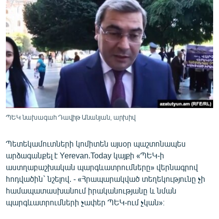
ՄԻՋԱԶԳԱՅԻՆ
ՄՇԱԿՈՒՅԹ
ՍՊՈՐՏ
ՄԵԿՆԱԲԱՆՈՒԹՅՈՒՆ
ՏՏ ԵՒ ԻՆՏԵՐՆԵՏ
ԿՈՐՈՆԱՎԻՐՈՒՍ
ԱՐԽԻՎ
ՊԵԿ նախագահ Դավիթ Անանյան, արխիվ
ՏԵՍԱՆՅՈՒԹԵՐ
Պետեկամուտների կոմիտեն այսօր պաշտոնապես
ԲԱՆԱՎԵՃ
արձագանքել է Yerevan.Today կայքի «ՊԵԿ-ի
ՁԳՏԵԼՈՎ ԼԱՎԱԳՈՒՅՆԻՆ
աստղաբաշխական պարգևատրումները» վերնագրով
հոդվածին` նշելով. - «Հրապարակված տեղեկությունը չի
ՓՈԴՔԱՍԹ
համապատասխանում իրականությանը և նման
պարգևատրումների չափեր ՊԵԿ-ում չկան»։
Հայերեն