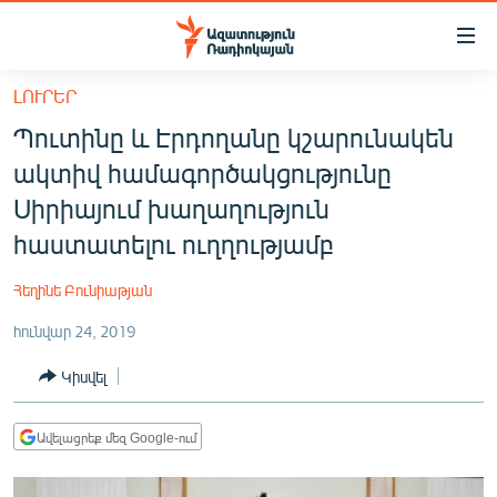
Մատչելիության
հղումներ
Անցնել
ԼՈՒՐԵՐ
հիմնական
ԱԶԱՏՈՒԹՅՈՒՆ TV
Պուտինը և Էրդողանը կշարունակեն
բովանդակությանը
ՀԱՅԱՍՏԱՆ
Անցնել
ակտիվ համագործակցությունը
հիմնական
ՔԱՂԱՔԱԿԱՆ
Սիրիայում խաղաղություն
մենյուին
ԸՆՏՐՈՒԹՅՈՒՆՆԵՐ 2026
հաստատելու ուղղությամբ
Որոնում
ԻՐԱՎՈՒՆՔ
Հեղինե Բունիաթյան
ՀԱՍԱՐԱԿՈՒԹՅՈՒՆ
հունվար 24, 2019
ՏՆՏԵՍՈՒԹՅՈՒՆ
Կիսվել
ՂԱՐԱԲԱՂ
ՊԱՏԵՐԱԶՄԻ 6 ՇԱԲԱԹՆԵՐԸ
Ավելացրեք մեզ Google-ում
ՏԱՐԱԾԱՇՐՋԱՆ