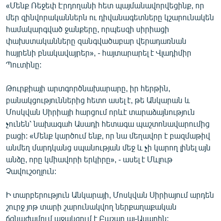
«Մենք Ռեջեփ Էրդողանի հետ պայմանավորվեցինք, որ
English
մեր զինվորականներն ու դիվանագետները կշարունակեն
Русский
համակարգված ջանքերը, որպեսզի սիրիացի
փախստականները զանգվածաբար վերադառնան
հայրենի բնակավայրեր», - հայտարարել է Վլադիմիր
ՀԵՏԵՎԵՔ ՄԵԶ
Պուտինը:
Թուրքիայի արտգործնախարարը, իր հերթին,
բանակցություններից հետո ասել է, թե Անկարան և
Մոսկվան Սիրիայի հարցում որևէ տարաձայնություն
«Ազատության» բոլոր կայքերը
չունեն՝ նախագահ Ասադի հետագա պաշտոնավարումից
բացի: «Մենք կարծում ենք, որ նա մեղավոր է բազմաթիվ
անմեղ մարդկանց սպանության մեջ և չի կարող լինել այն
անձը, որը կմիավորի երկիրը», - ասել է Մևլութ
Չավուշօղլուն:
Ի տարբերություն Անկարայի, Մոսկվան Սիրիայում արդեն
շուրջ յոթ տարի շարունակվող ներքաղաքական
ճգնաժամում աջակցում է Բաշար ալ-Ասադին: