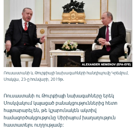
ՄԻՋԱԶԳԱՅԻՆ
ՄՇԱԿՈՒՅԹ
ՍՊՈՐՏ
ՄԵԿՆԱԲԱՆՈՒԹՅՈՒՆ
ՏՏ ԵՒ ԻՆՏԵՐՆԵՏ
ԿՈՐՈՆԱՎԻՐՈՒՍ
ԱՐԽԻՎ
Ռուսաստանի և Թուրքիայի նախագահների հանդիպումը Կրեմլում,
Մոսկվա, 23-ը հունվարի, 2019թ․
ՏԵՍԱՆՅՈՒԹԵՐ
ԲԱՆԱՎԵՃ
Ռուսաստանի ու Թուրքիայի նախագահները երեկ
Մոսկվակում կայացած բանակցություններից հետո
ՁԳՏԵԼՈՎ ԼԱՎԱԳՈՒՅՆԻՆ
հայտարարել են, թե կշարունակեն ակտիվ
ՓՈԴՔԱՍԹ
համագործակցությունը Սիրիայում խաղաղություն
հաստատելու ուղղությամբ:
Հայերեն