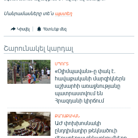
Մանրամասները տե՛ս
այստեղ
Կիսվել
Հետևեք մեզ
Շարունակել կարդալ
ՍՊՈՐՏ
«Օլիմպավան»-ը փակ է.
հավաքականի մարզիկներն
աշխարհի առաջնությանը
պատրաստվում են
Հրազդանի կիրճում
ՔԱՂԱՔԱԿԱՆ
ԱԺ փոխխոսնակի
ընդդիմադիր թեկնածուի
վերաբերյալ քննարկումները