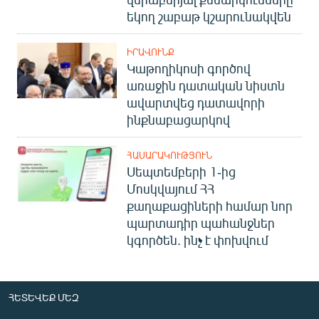
եկող շաբաթ կշարունակվեն
ԻՐԱՎՈՒՆՔ
Կաթողիկոսի գործով
առաջին դատական նիստն
ավարտվեց դատավորի
ինքնաբացարկով
ՀԱՍԱՐԱԿՈՒԹՅՈՒՆ
Սեպտեմբերի 1-ից
Մոսկվայում ՀՀ
քաղաքացիների համար նոր
պարտադիր պահանջներ
կգործեն. ինչ է փոխվում
ՀԵՏԵՎԵՔ ՄԵԶ